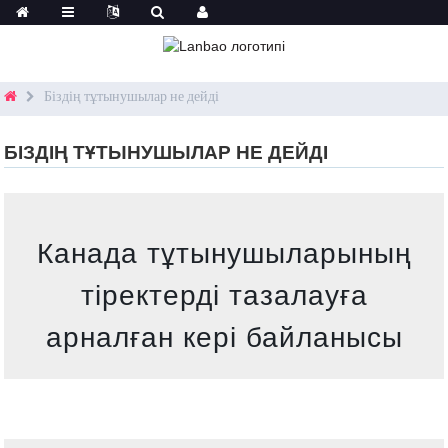
Біздің тұтынушылар не дейді
БІЗДІҢ ТҰТЫНУШЫЛАР НЕ ДЕЙДІ
Канада тұтынушыларының
тіректерді тазалауға
арналған кері байланысы