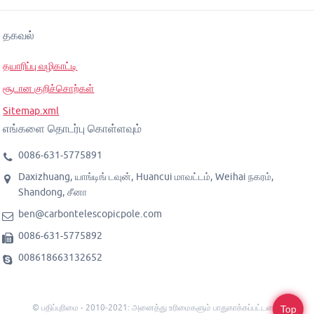
தகவல்
தயாரிப்பு வழிகாட்டி
சூடான குறிச்சொற்கள்
Sitemap.xml
எங்களை தொடர்பு கொள்ளவும்
0086-631-5775891
Daxizhuang, யாங்டிங் டவுன், Huancui மாவட்டம், Weihai நகரம்,
Shandong, சீனா
ben@carbontelescopicpole.com
0086-631-5775892
008618663132652
© பதிப்புரிமை - 2010-2021: அனைத்து உரிமைகளும் பாதுகாக்கப்பட்டவை.
Top