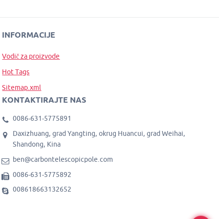
INFORMACIJE
Vodič za proizvode
Hot Tags
Sitemap.xml
KONTAKTIRAJTE NAS
0086-631-5775891
Daxizhuang, grad Yangting, okrug Huancui, grad Weihai,
Shandong, Kina
ben@carbontelescopicpole.com
0086-631-5775892
008618663132652