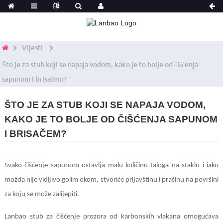
Vijesti
Što je za stub koji se napaja vodom, kako je to bolje od čišćenja
sapunom i brisačem?
ŠTO JE ZA STUB KOJI SE NAPAJA VODOM,
KAKO JE TO BOLJE OD ČIŠĆENJA SAPUNOM
I BRISAČEM?
Svako čišćenje sapunom ostavlja malu količinu taloga na staklu i iako
možda nije vidljivo golim okom, stvoriće prljavštinu i prašinu na površini
za koju se može zalijepiti.
Lanbao stub za čišćenje prozora od karbonskih vlakana omogućava