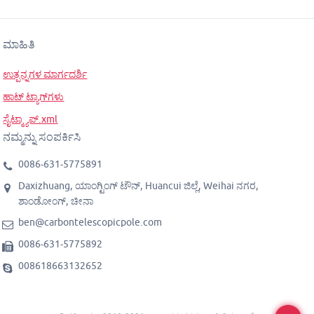
ಮಾಹಿತಿ
ಉತ್ಪನ್ನಗಳ ಮಾರ್ಗದರ್ಶಿ
ಹಾಟ್ ಟ್ಯಾಗ್‌ಗಳು
ಸೈಟ್ಮ್ಯಾಪ್.xml
ನಮ್ಮನ್ನು ಸಂಪರ್ಕಿಸಿ
0086-631-5775891
Daxizhuang, ಯಾಂಗ್ಟಿಂಗ್ ಟೌನ್, Huancui ಜಿಲ್ಲೆ, Weihai ನಗರ,
ಶಾಂಡೋಂಗ್, ಚೀನಾ
ben@carbontelescopicpole.com
0086-631-5775892
008618663132652