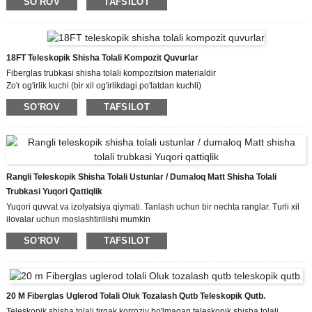
SO'ROV
TAFSILOT
mumkin
18FT Teleskopik Shisha Tolali Kompozit Quvurlar
Fiberglas trubkasi shisha tolali kompozitsion materialdir
Zo'r og'irlik kuchi (bir xil og'irlikdagi po'latdan kuchli)
Past ishqalanish koeffitsienti (po'latdan 25% yaxshiroq)
SO'ROV
TAFSILOT
O'lchov barqarorligi
Rangli Teleskopik Shisha Tolali Ustunlar / Dumaloq Matt Shisha Tolali
Trubkasi Yuqori Qattiqlik
Yuqori quvvat va izolyatsiya qiymati. Tanlash uchun bir nechta ranglar. Turli xil
ilovalar uchun moslashtirilishi mumkin
Shisha tolali trubka shisha tolali va uning mahsulotlari (shisha mato, lenta,
SO'ROV
TAFSILOT
namat, ip va boshqalar) mustahkamlovchi material sifatida va sintetik qatronlar
matritsali material sifatida kompozitsion materialdir.
20 M Fiberglas Uglerod Tolali Oluk Tozalash Qutb Teleskopik Qutb.
Teleskopik shisha tolali tirgak korroziy bo'lmagan teleskopik shisha tolali