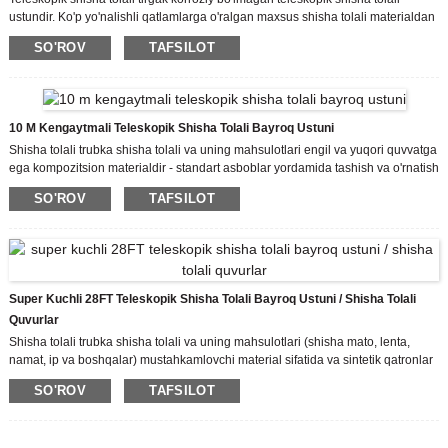
ustundir. Ko'p yo'nalishli qatlamlarga o'ralgan maxsus shisha tolali materialdan
foydalanadigan juda chidamli va moslashuvchan shisha tolali va qatron
SO'ROV
TAFSILOT
kompozitsiyasidan tayyorlangan.
Teleskopik shisha tolali ustunni yasash va o'rnatish oson, engil/yuqori quvvatga
ega. Shisha tolali ustun ikkita yetti qismdan iborat bo'lib, ular kerakli
balandlikda noyob qulflash tizimi bilan mahkamlanadi.
10 M Kengaytmali Teleskopik Shisha Tolali Bayroq Ustuni
Shisha tolali trubka shisha tolali va uning mahsulotlari engil va yuqori quvvatga
ega kompozitsion materialdir - standart asboblar yordamida tashish va o'rnatish
osonroq.
SO'ROV
TAFSILOT
Zo'r og'irlik kuchi (bir xil og'irlikdagi po'latdan kuchli)
Super Kuchli 28FT Teleskopik Shisha Tolali Bayroq Ustuni / Shisha Tolali
Quvurlar
Shisha tolali trubka shisha tolali va uning mahsulotlari (shisha mato, lenta,
namat, ip va boshqalar) mustahkamlovchi material sifatida va sintetik qatronlar
matritsali material sifatida kompozitsion materialdir.
SO'ROV
TAFSILOT