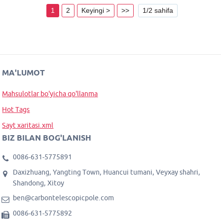
1
2
Keyingi >
>>
1/2 sahifa
MA'LUMOT
Mahsulotlar bo'yicha qo'llanma
Hot Tags
Sayt xaritasi.xml
BIZ BILAN BOG'LANISH
0086-631-5775891
Daxizhuang, Yangting Town, Huancui tumani, Veyxay shahri,
Shandong, Xitoy
ben@carbontelescopicpole.com
0086-631-5775892