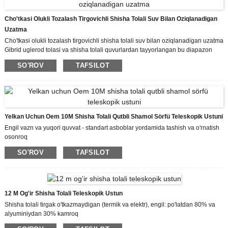
Cho'tkasi Olukli Tozalash Tirgovichli Shisha Tolali Suv Bilan Oziqlanadigan
Uzatma
Cho'tkasi olukli tozalash tirgovichli shisha tolali suv bilan oziqlanadigan uzatma
Gibrid uglerod tolasi va shisha tolali quvurlardan tayyorlangan bu diapazon
ustuni engilroq va uzoqroq davom etadi. Asosiy sabab shundaki, umuman
SO'ROV
TAFSILOT
kompozit quvurlardan foydalanishning eng katta afzalliklaridan biri bu
materialning ob-havoga metallarga qaraganda ancha yaxshi qarshilik
ko'rsatish qobiliyatidir, chunki u korroziyaga tushmaydi.
Odatda, biz faqat uglerod tolasi qutbini etkazib beramiz. Agar kerak bo'lsa,
boshqa qismlar ham mavjud, masalan, 5/8-11 o'rnatish iplari va boshqalar.
Yelkan Uchun Oem 10M Shisha Tolali Qutbli Shamol Sörfü Teleskopik Ustuni
Engil vazn va yuqori quvvat - standart asboblar yordamida tashish va o'rnatish
osonroq
Ta'sirga chidamlilik - Shisha tolali mat sirt shikastlanishining oldini olish uchun
SO'ROV
TAFSILOT
yukni taqsimlaydi
Korroziyaga chidamli - chirimaydi yoki zanglamaydi, eng kam namlikni yutadi
Odatda, biz faqat uglerod tolasi qutbini etkazib beramiz. Agar kerak bo'lsa,
boshqa qismlar ham mavjud, masalan, 5/8-11 o'rnatish iplari va boshqalar.
12 M Og'ir Shisha Tolali Teleskopik Ustun
Shisha tolali tirgak o'tkazmaydigan (termik va elektr), engil: po'latdan 80% va
alyuminiydan 30% kamroq
Rang, o'lcham va kontur mijozning maxsus talablariga muvofiq sozlanishi