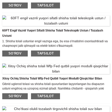
asboblar yordamida tashish va o'rnatish osonroq
SO'ROV
TAFSILOT
Ta'sirga chidamlilik - Shisha tolali mat sirt shikastlanishining oldini olish uchun
yukni taqsimlaydi
Odatda, biz faqat uglerod tolasi qutbini etkazib beramiz. Agar kerak bo'lsa,
boshqa qismlar ham mavjud, masalan, 5/8-11 o'rnatish iplari va boshqalar.
Bardoshli - an'anaviy qurilish materiallariga qaraganda kamroq umr
60FT Engil Vaznli Yuqori Sifatli Shisha Tolali Teleskopik Ustun / Tozalash
Ustuni
1. Shisha tolali ustunlar engil vaznga ega, bu esa o'rnatishni osonlashtiradi va
chaqmoqni jalb qilmaydi va elektr tokini o'tkazmaydi.
2. moslashuvchan bo'ladi, lekin buzilmaydi
SO'ROV
TAFSILOT
3. Boshqacha qilib aytganda, shisha tolali ustun shamol yoki yomon ob-havoga
qarshilik ko'rsatish uchun etarlicha kuchli.
Xitoy Ochiq Shisha Tolali Wfp Fed Qutbli Yuqori Modulli Qisqichlar Bilan
Gibrid uglerod tolasi va shisha tolali quvurlardan tayyorlangan bu diapazon
ustuni engilroq va uzoqroq xizmat qiladi. Namlikka chidamli - qisqarish yoki
kengayish yo'q
SO'ROV
TAFSILOT
Kimyoviy qarshilik - kislota va gidroksidi qarshilik
Odatda, biz faqat uglerod tolasi qutbini etkazib beramiz. Agar kerak bo'lsa,
boshqa qismlar ham mavjud, masalan, 5/8-11 o'rnatish iplari va boshqalar.