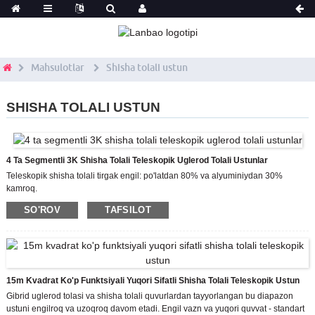
Mahsulotlar
Shisha tolali ustun
SHISHA TOLALI USTUN
4 Ta Segmentli 3K Shisha Tolali Teleskopik Uglerod Tolali Ustunlar
Teleskopik shisha tolali tirgak engil: po'latdan 80% va alyuminiydan 30%
kamroq.
Yuqori quvvat - standart asboblar yordamida tashish va o'rnatish osonroq
SO'ROV
TAFSILOT
Teleskopik shisha tolali qutbning tashqi qatlami UV inhibitori bilan
himoyalangan.
Shisha tolali shisha tolali qutb Maxsus quvvat: tasodifiy to'qnashuvlar natijasida
etkazilgan zararni kamaytirish
15m Kvadrat Ko'p Funktsiyali Yuqori Sifatli Shisha Tolali Teleskopik Ustun
Gibrid uglerod tolasi va shisha tolali quvurlardan tayyorlangan bu diapazon
ustuni engilroq va uzoqroq davom etadi. Engil vazn va yuqori quvvat - standart