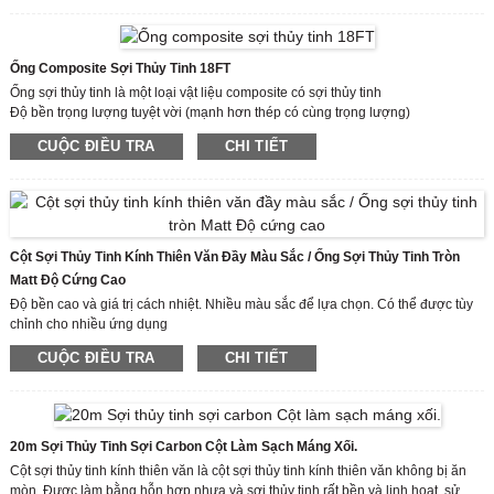
Ống Composite Sợi Thủy Tinh 18FT
Ống sợi thủy tinh là một loại vật liệu composite có sợi thủy tinh
Độ bền trọng lượng tuyệt vời (mạnh hơn thép có cùng trọng lượng)
Hệ số ma sát thấp (tốt hơn 25% so với thép)
CUỘC ĐIỀU TRA
CHI TIẾT
Độ ổn định kích thước
Cột Sợi Thủy Tinh Kính Thiên Văn Đầy Màu Sắc / Ống Sợi Thủy Tinh Tròn
Matt Độ Cứng Cao
Độ bền cao và giá trị cách nhiệt. Nhiều màu sắc để lựa chọn. Có thể được tùy
chỉnh cho nhiều ứng dụng
Ống sợi thủy tinh là một loại vật liệu composite với sợi thủy tinh và các sản
CUỘC ĐIỀU TRA
CHI TIẾT
phẩm của nó (vải thủy tinh, băng keo, nỉ, sợi, v.v.) làm vật liệu gia cố và nhựa
tổng hợp làm vật liệu nền.
20m Sợi Thủy Tinh Sợi Carbon Cột Làm Sạch Máng Xối.
Cột sợi thủy tinh kính thiên văn là cột sợi thủy tinh kính thiên văn không bị ăn
mòn. Được làm bằng hỗn hợp nhựa và sợi thủy tinh rất bền và linh hoạt, sử