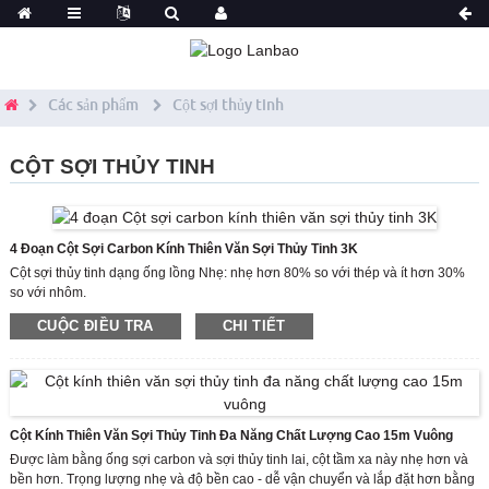
Các sản phẩm
Cột sợi thủy tinh
CỘT SỢI THỦY TINH
4 Đoạn Cột Sợi Carbon Kính Thiên Văn Sợi Thủy Tinh 3K
Cột sợi thủy tinh dạng ống lồng Nhẹ: nhẹ hơn 80% so với thép và ít hơn 30%
so với nhôm.
Độ bền cao - dễ vận chuyển và lắp đặt hơn bằng các công cụ tiêu chuẩn
CUỘC ĐIỀU TRA
CHI TIẾT
Lớp bên ngoài của Cột sợi thủy tinh dạng ống lồng được bảo vệ bằng lớp
hoàn thiện chống tia cực tím.
Cột sợi thủy tinh sợi thủy tinh Độ bền đặc biệt: giảm thiệt hại do va chạm vô tình
Cột Kính Thiên Văn Sợi Thủy Tinh Đa Năng Chất Lượng Cao 15m Vuông
Được làm bằng ống sợi carbon và sợi thủy tinh lai, cột tầm xa này nhẹ hơn và
bền hơn. Trọng lượng nhẹ và độ bền cao - dễ vận chuyển và lắp đặt hơn bằng