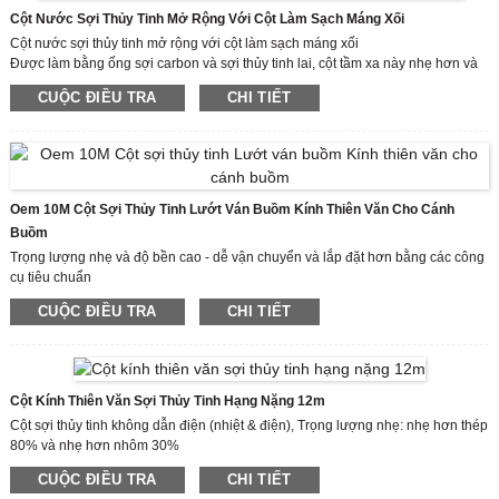
Cột Nước Sợi Thủy Tinh Mở Rộng Với Cột Làm Sạch Máng Xối
Cột nước sợi thủy tinh mở rộng với cột làm sạch máng xối
Được làm bằng ống sợi carbon và sợi thủy tinh lai, cột tầm xa này nhẹ hơn và
bền hơn. Nguyên nhân chính là một trong những lợi ích lớn nhất của việc sử
CUỘC ĐIỀU TRA
CHI TIẾT
dụng ống composite nói chung là khả năng chống chọi với thời tiết tốt hơn
nhiều so với kim loại vì nó sẽ không bị ăn mòn.
Thông thường, chúng tôi chỉ cung cấp cột sợi carbon. Nếu bạn cần, các bộ
phận khác cũng có sẵn, như ren gắn 5/8-11, v.v.
Oem 10M Cột Sợi Thủy Tinh Lướt Ván Buồm Kính Thiên Văn Cho Cánh
Buồm
Trọng lượng nhẹ và độ bền cao - dễ vận chuyển và lắp đặt hơn bằng các công
cụ tiêu chuẩn
Chống va đập - Thảm sợi thủy tinh phân phối tải trọng để tránh hư hỏng bề mặt
CUỘC ĐIỀU TRA
CHI TIẾT
Chống ăn mòn - sẽ không bị thối hoặc rỉ sét, hấp thụ ít độ ẩm nhất
Thông thường, chúng tôi chỉ cung cấp cột sợi carbon. Nếu bạn cần, các bộ
phận khác cũng có sẵn, như ren gắn 5/8-11, v.v.
Cột Kính Thiên Văn Sợi Thủy Tinh Hạng Nặng 12m
Cột sợi thủy tinh không dẫn điện (nhiệt & điện), Trọng lượng nhẹ: nhẹ hơn thép
80% và nhẹ hơn nhôm 30%
Màu sắc, kích thước và đường viền có thể được tùy chỉnh theo yêu cầu cụ thể
CUỘC ĐIỀU TRA
CHI TIẾT
của khách hàng