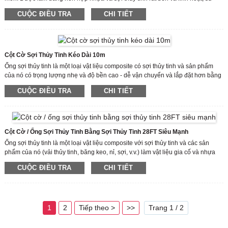
dụng vật liệu sợi thủy tinh đặc biệt được bọc trong các lớp đa hướng.
CUỘC ĐIỀU TRA
CHI TIẾT
Cột sợi thủy tinh dạng ống lồng dễ chế tạo và lắp đặt, nhẹ/độ bền cao. Cột sợi
thủy tinh bao gồm hai bảy phần được cố định ở độ cao mong muốn bằng hệ
thống khóa độc đáo.
Cột Cờ Sợi Thủy Tinh Kéo Dài 10m
Ống sợi thủy tinh là một loại vật liệu composite có sợi thủy tinh và sản phẩm
của nó có trọng lượng nhẹ và độ bền cao - dễ vận chuyển và lắp đặt hơn bằng
các dụng cụ tiêu chuẩn.
CUỘC ĐIỀU TRA
CHI TIẾT
Độ bền trọng lượng tuyệt vời (mạnh hơn thép có cùng trọng lượng)
Cột Cờ / Ống Sợi Thủy Tinh Bằng Sợi Thủy Tinh 28FT Siêu Mạnh
Ống sợi thủy tinh là một loại vật liệu composite với sợi thủy tinh và các sản
phẩm của nó (vải thủy tinh, băng keo, nỉ, sợi, v.v.) làm vật liệu gia cố và nhựa
tổng hợp làm vật liệu nền.
CUỘC ĐIỀU TRA
CHI TIẾT
1
2
Tiếp theo >
>>
Trang 1 / 2