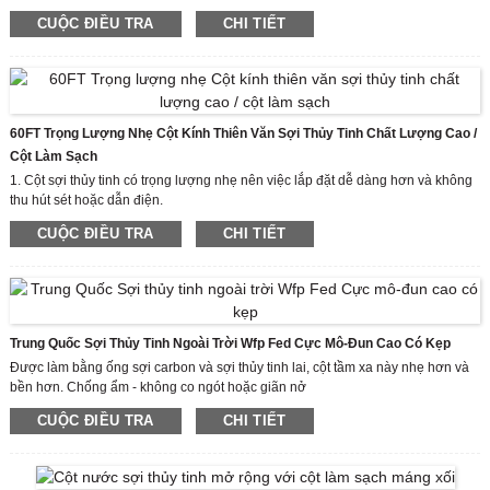
các công cụ tiêu chuẩn
CUỘC ĐIỀU TRA
CHI TIẾT
Chống va đập - Thảm sợi thủy tinh phân phối tải trọng để tránh hư hỏng bề mặt
Thông thường, chúng tôi chỉ cung cấp cột sợi carbon. Nếu bạn cần, các bộ
phận khác cũng có sẵn, như ren gắn 5/8-11, v.v.
Bền bỉ - tuổi thọ thấp hơn vật liệu xây dựng truyền thống
60FT Trọng Lượng Nhẹ Cột Kính Thiên Văn Sợi Thủy Tinh Chất Lượng Cao /
Cột Làm Sạch
1. Cột sợi thủy tinh có trọng lượng nhẹ nên việc lắp đặt dễ dàng hơn và không
thu hút sét hoặc dẫn điện.
2. Nó sẽ linh hoạt nhưng không bị gãy
CUỘC ĐIỀU TRA
CHI TIẾT
3. Nói cách khác, cột sợi thủy tinh đủ chắc chắn để chống lại gió hoặc thời tiết
xấu.
Trung Quốc Sợi Thủy Tinh Ngoài Trời Wfp Fed Cực Mô-Đun Cao Có Kẹp
Được làm bằng ống sợi carbon và sợi thủy tinh lai, cột tầm xa này nhẹ hơn và
bền hơn. Chống ẩm - không co ngót hoặc giãn nở
Kháng hóa chất - kháng axit và kiềm
CUỘC ĐIỀU TRA
CHI TIẾT
Thông thường, chúng tôi chỉ cung cấp cột sợi carbon. Nếu bạn cần, các bộ
phận khác cũng có sẵn, như ren gắn 5/8-11, v.v.