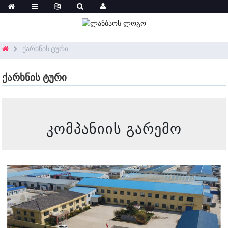
ქარხნის ტური
ᲥᲐᲠᲮᲜᲘᲡ ᲢᲣᲠᲘ
კომპანიის გარემო