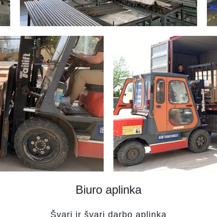
Biuro aplinka
Švari ir švari darbo aplinka