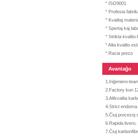
* ISO9001
kunmetitaj tuboj
* Profesia fabri
* Kvalitaj materi
* Spertaj kaj lab
* Strikta kvalito
* Alta kvalito es
* Racia prezo
12m Heavy
Avantaĝo
Duty Fibra
Teleskopa
1.Inĝeniero-team
Poluso
2.Factory kun 12
3.Altkvalita kar
4.Strict endoma 
5.Ĉiuj procezoj 
6.Rapida livero
7.Ĉiuj karbonfibr