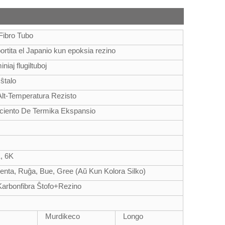
Fibro Tubo
ortita el Japanio kun epoksia rezino
niaj flugiltuboj
 ŝtalo
Alt-Temperatura Rezisto
iciento De Termika Ekspansio
, 6K
ĝenta, Ruĝa, Bue, Gree (Aŭ Kun Kolora Silko)
Karbonfibra Ŝtofo+Rezino
Murdikeco
Longo