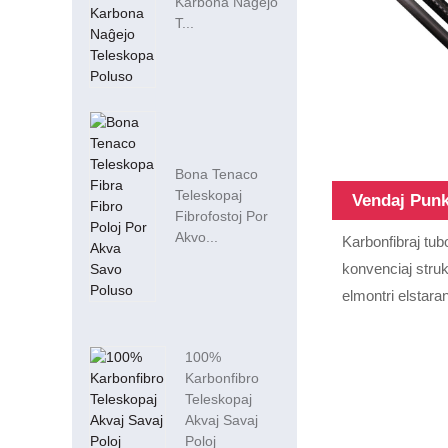
Karbona Naĝejo
T...
Bona Tenaco
Teleskopaj
Vendaj Punk
Fibrofostoj Por
Akvo...
Karbonfibraj tub
konvenciaj strukt
elmontri elstara
100%
Karbonfibro
Teleskopaj
Akvaj Savaj
Poloj