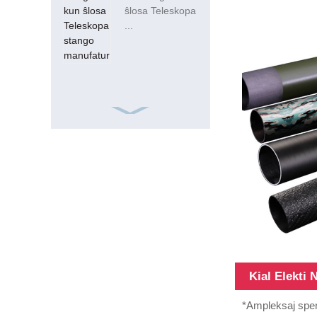
ŝlosa Teleskopa
...
ISO9001 Frp
Kvadrata 15ft
20mm Vitra
Fibro Tubo
Kial Elekti 
18FT teleskopaj
*Ampleksaj spert
vitrofibro