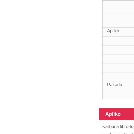
100%
Karbonfibro
teleskopa polo
multfunkcia
polo
Apliko
45Ft Hibridaj
materialoj
Pakado
teleskopa polo
Apliko
Karbona fibro-tu