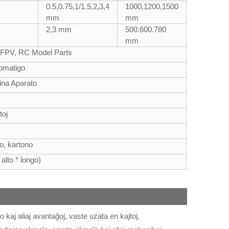
0.5,0.75,1/1.5,2,3,4
1000,1200,1500
mm
mm
2,3 mm
500.600.780
mm
, FPV, RC Model Parts
tomatigo
ina Aparato
toj
lo, kartono
alto * longo)
 kaj aliaj avantaĝoj, vaste uzata en kajtoj,