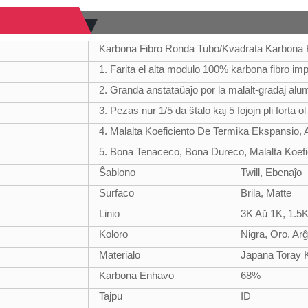
Karbona Fibro Ronda Tubo/Kvadrata Karbona 
1. Farita el alta modulo 100% karbona fibro imp
2. Granda anstataŭaĵo por la malalt-gradaj alumi
3. Pezas nur 1/5 da ŝtalo kaj 5 fojojn pli forta ol
4. Malalta Koeficiento De Termika Ekspansio, 
5. Bona Tenaceco, Bona Dureco, Malalta Koef
Ŝablono
Twill, Ebenaĵo
Surfaco
Brila, Matte
Linio
3K Aŭ 1K, 1.5K
Koloro
Nigra, Oro, Ar
Materialo
Japana Toray 
Karbona Enhavo
68%
Tajpu
ID