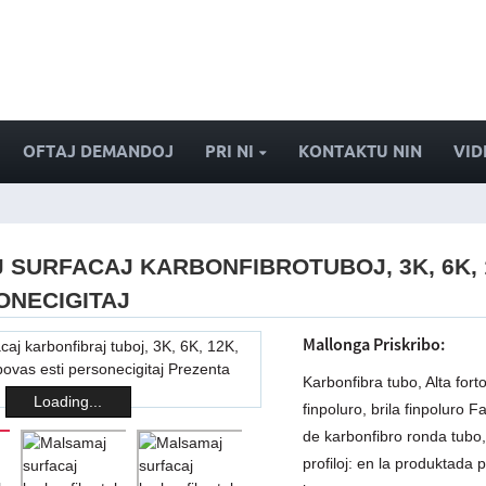
OFTAJ DEMANDOJ
PRI NI
KONTAKTU NIN
VID
SURFACAJ KARBONFIBROTUBOJ, 3K, 6K, 
ONECIGITAJ
Mallonga Priskribo:
Karbonfibra tubo, Alta for
Loading...
finpoluro, brila finpoluro 
de karbonfibro ronda tubo, 
profiloj: en la produktada 