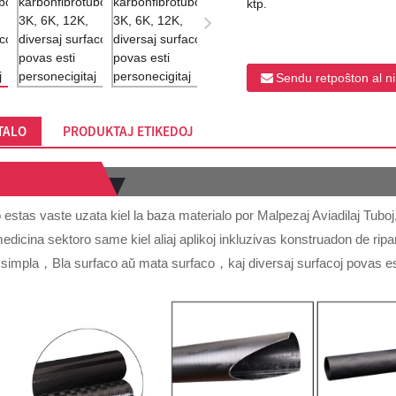
ktp.
Sendu retpoŝton al ni
TALO
PRODUKTAJ ETIKEDOJ
 estas vaste uzata kiel la baza materialo por Malpezaj Aviadilaj Tuboj
 medicina sektoro same kiel aliaj aplikoj inkluzivas konstruadon de ripar
simpla，Bla surfaco aŭ mata surfaco，kaj diversaj surfacoj povas est