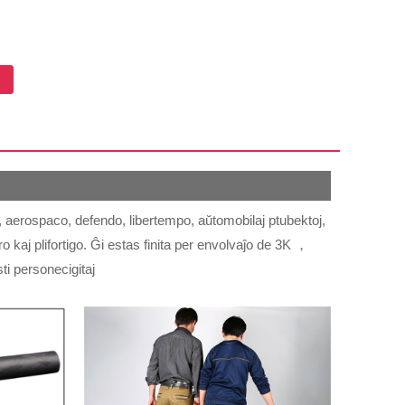
, aerospaco, defendo, libertempo, aŭtomobilaj ptubektoj,
o kaj plifortigo. Ĝi estas finita per envolvaĵo de 3K ，
i personecigitaj