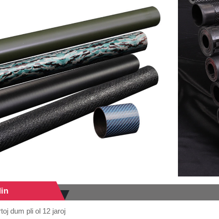
Nin
oj dum pli ol 12 jaroj