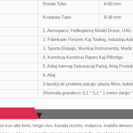
Ronda Tubo
6-60 mm
Kvadrata Tubo
8-38 mm
1. Aerospaco, Helikopteroj Model Drone, UAV
2. Fabrikado Fixtures Kaj Tooling, Industria Aŭ
3. Sporta Ekipaĵo, Muzikaj Instrumentoj, Medic
4. Konstrua Konstruo Riparo Kaj Plifortigo
5. Aŭtaj ​​Internaj Dekoraciaj Partoj, Artaj Produk
6. Aliaj
3 tavoloj de protekta pakaĵo: plasta filmo, bobe
(Normala grandeco: 0,1 * 0,1 * 1 metro (larĝo * 
bo kun alta forto, longa vivo, koroda rezisto, malpeza, malalta denseco