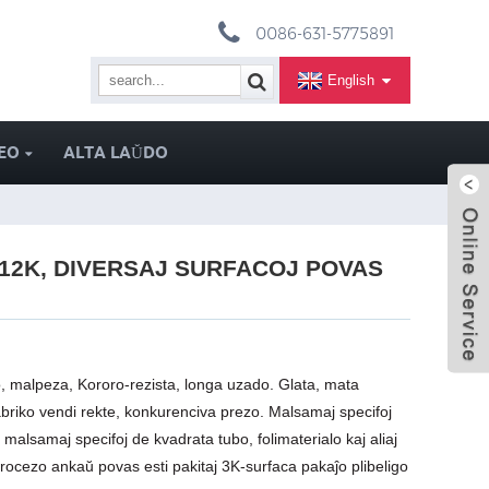
0086-631-5775891
English
EO
ALTA LAŬDO
12K, DIVERSAJ SURFACOJ POVAS
to, malpeza, Kororo-rezista, longa uzado. Glata, mata
Fabriko vendi rekte, konkurenciva prezo. Malsamaj specifoj
malsamaj specifoj de kvadrata tubo, folimaterialo kaj aliaj
procezo ankaŭ povas esti pakitaj 3K-surfaca pakaĵo plibeligo