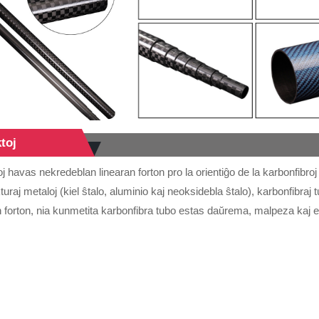
toj
oj havas nekredeblan linearan forton pro la orientiĝo de la karbonfibroj
uraj metaloj (kiel ŝtalo, aluminio kaj neoksidebla ŝtalo), karbonfibraj 
n forton, nia kunmetita karbonfibra tubo estas daŭrema, malpeza kaj e