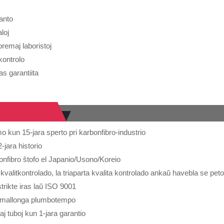
kanto
aloj
oremaj laboristoj
-kontrolo
tas garantiita
o kun 15-jara sperto pri karbonfibro-industrio
-jara historio
bonfibro ŝtofo el Japanio/Usono/Koreio
kvalitkontrolado, la triaparta kvalita kontrolado ankaŭ havebla se pet
strikte iras laŭ ISO 9001
, mallonga plumbotempo
aj tuboj kun 1-jara garantio