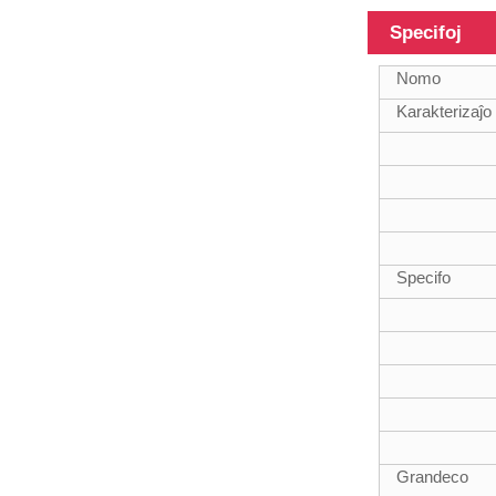
Malsamaj
Specifoj
surfacaj
karbonfibrotuboj,
3K, 6K, 12K, a...
Nomo
Karakterizaĵo
Karbonfibra
tubo kun
Specifo
malsamaj
longoj, longo
povas...
Grandeco