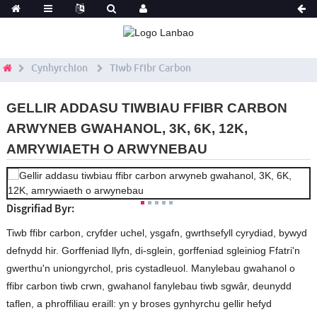
Cynhyrchion
Tiwb Ffibr Carbon
GELLIR ADDASU TIWBIAU FFIBR CARBON
ARWYNEB GWAHANOL, 3K, 6K, 12K,
AMRYWIAETH O ARWYNEBAU
Disgrifiad Byr:
Tiwb ffibr carbon, cryfder uchel, ysgafn, gwrthsefyll cyrydiad, bywyd
defnydd hir. Gorffeniad llyfn, di-sglein, gorffeniad sgleiniog Ffatri'n
gwerthu'n uniongyrchol, pris cystadleuol. Manylebau gwahanol o
ffibr carbon tiwb crwn, gwahanol fanylebau tiwb sgwâr, deunydd
taflen, a phroffiliau eraill: yn y broses gynhyrchu gellir hefyd