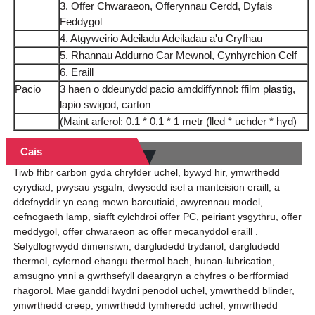
3. Offer Chwaraeon, Offerynnau Cerdd, Dyfais
Feddygol
4. Atgyweirio Adeiladu Adeiladau a'u Cryfhau
5. Rhannau Addurno Car Mewnol, Cynhyrchion Celf
6. Eraill
Pacio
3 haen o ddeunydd pacio amddiffynnol: ffilm plastig,
lapio swigod, carton
(Maint arferol: 0.1 * 0.1 * 1 metr (lled * uchder * hyd)
Cais
Tiwb ffibr carbon gyda chryfder uchel, bywyd hir, ymwrthedd
cyrydiad, pwysau ysgafn, dwysedd isel a manteision eraill, a
ddefnyddir yn eang mewn barcutiaid, awyrennau model,
cefnogaeth lamp, siafft cylchdroi offer PC, peiriant ysgythru, offer
meddygol, offer chwaraeon ac offer mecanyddol eraill .
Sefydlogrwydd dimensiwn, dargludedd trydanol, dargludedd
thermol, cyfernod ehangu thermol bach, hunan-lubrication,
amsugno ynni a gwrthsefyll daeargryn a chyfres o berfformiad
rhagorol. Mae ganddi lwydni penodol uchel, ymwrthedd blinder,
ymwrthedd creep, ymwrthedd tymheredd uchel, ymwrthedd