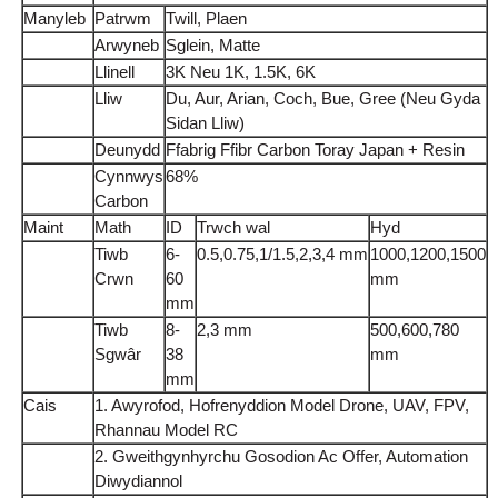
Manyleb
Patrwm
Twill, Plaen
Arwyneb
Sglein, Matte
Llinell
3K Neu 1K, 1.5K, 6K
Lliw
Du, Aur, Arian, Coch, Bue, Gree (Neu Gyda
Sidan Lliw)
Deunydd
Ffabrig Ffibr Carbon Toray Japan + Resin
Cynnwys
68%
Carbon
Maint
Math
ID
Trwch wal
Hyd
Tiwb
6-
0.5,0.75,1/1.5,2,3,4 mm
1000,1200,1500
Crwn
60
mm
mm
Tiwb
8-
2,3 mm
500,600,780
Sgwâr
38
mm
mm
Cais
1. Awyrofod, Hofrenyddion Model Drone, UAV, FPV,
Rhannau Model RC
2. Gweithgynhyrchu Gosodion Ac Offer, Automation
Diwydiannol