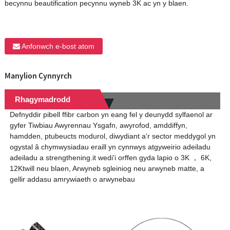
becynnu beautification pecynnu wyneb 3K ac yn y blaen.
Anfonwch e-bost atom
Manylion Cynnyrch
Rhagymadrodd
Defnyddir pibell ffibr carbon yn eang fel y deunydd sylfaenol ar
gyfer Tiwbiau Awyrennau Ysgafn, awyrofod, amddiffyn,
hamdden, ptubeucts modurol, diwydiant a'r sector meddygol yn
ogystal â chymwysiadau eraill yn cynnwys atgyweirio adeiladu
adeiladu a strengthening.it wedi'i orffen gyda lapio o 3K ， 6K,
12Ktwill neu blaen, Arwyneb sgleiniog neu arwyneb matte, a
gellir addasu amrywiaeth o arwynebau