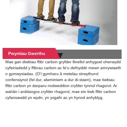
Pwyntiau Gwerthu
Mae gan diwbiau ffibr carbon gryfder llinellol anhygoel oherwydd
cyfeiriadedd y ffibrau carbon ac fe'u defnyddir mewn amrywiaeth
o gymwysiadau. (O'i gymharu â metelau strwythurol
confensiynol (fel dur, alwminiwm a dur di-staen), mae tiwbiau
ffibr carbon yn darparu nodweddion cryfder tynnol rhagorol. Ar
wahân i arddangos cryfder rhagorol, mae ein tiwb ffibr carbon
cyfansawdd yn wydn, yn ysgafn ac yn hynod anhyblyg.