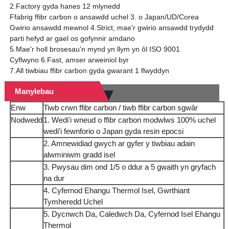
2.Factory gyda hanes 12 mlynedd
Ffabrig ffibr carbon o ansawdd uchel 3. o Japan/UD/Corea
Gwirio ansawdd mewnol 4.Strict, mae'r gwirio ansawdd trydydd
parti hefyd ar gael os gofynnir amdano
5.Mae'r holl brosesau'n mynd yn llym yn ôl ISO 9001
Cyflwyno 6.Fast, amser arweiniol byr
7.All tiwbiau ffibr carbon gyda gwarant 1 flwyddyn
Manylebau
Enw
Tiwb crwn ffibr carbon / tiwb ffibr carbon sgwâr
Nodwedd
1. Wedi'i wneud o ffibr carbon modwlws 100% uchel
wedi'i fewnforio o Japan gyda resin epocsi
2. Amnewidiad gwych ar gyfer y tiwbiau adain
alwminiwm gradd isel
3. Pwysau dim ond 1/5 o ddur a 5 gwaith yn gryfach
na dur
4. Cyfernod Ehangu Thermol Isel, Gwrthiant
Tymheredd Uchel
5. Dycnwch Da, Caledwch Da, Cyfernod Isel Ehangu
Thermol