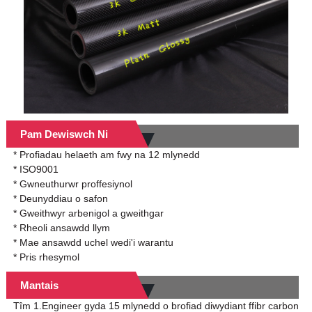
Pam Dewiswch Ni
* Profiadau helaeth am fwy na 12 mlynedd
* ISO9001
* Gwneuthurwr proffesiynol
* Deunyddiau o safon
* Gweithwyr arbenigol a gweithgar
* Rheoli ansawdd llym
* Mae ansawdd uchel wedi'i warantu
* Pris rhesymol
Mantais
Tîm 1.Engineer gyda 15 mlynedd o brofiad diwydiant ffibr carbon