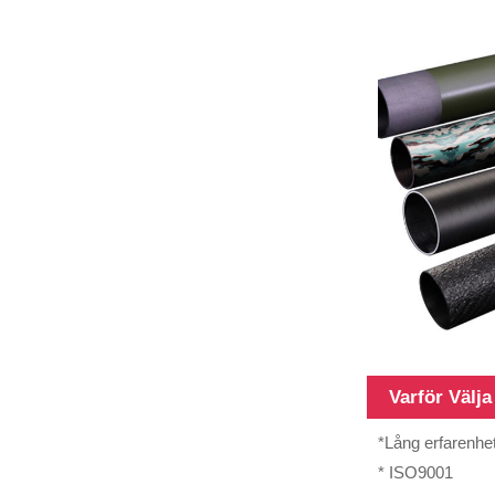
20 mm
glasfiberrör
18FT teleskopiska
glasfiberkompositrör
12 m kraftig
Varför Välj
teleskopstång
i glasfiber
*Lång erfarenhet
* ISO9001