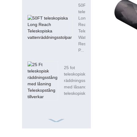
50FT
teleskopisk
Long
Reach
Telescopic
Water
Rescue
P...
25 fot
teleskopisk
räddningsstolpe
med låsande
teleskopisk ...
ISO9001 Frp
fyrkantig 15 fot