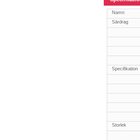
100% kolfiber
Namn
teleskopstång
multifunktionsstång
Särdrag
45 Ft
Specifikation
Hybridmaterial
teleskopstång
Storlek
3k 12k yta
kolfiber