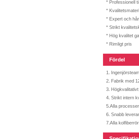
* Professionell t
* Kvalitetsmateri
* Expert och hår
* Strikt kvalitets
* Hög kvalitet g
Kolfiberrör
med olika yta,
* Rimligt pris
3K, 6K, 12K,
en...
Fördel
1. Ingenjörsteam
2. Fabrik med 12
3. Högkvalitativ
4. Strikt intern 
Kolfiberrör med
olika längder,
5.Alla processer
längd kan...
6. Snabb leveran
7.Alla kolfiberrö
Specifikati