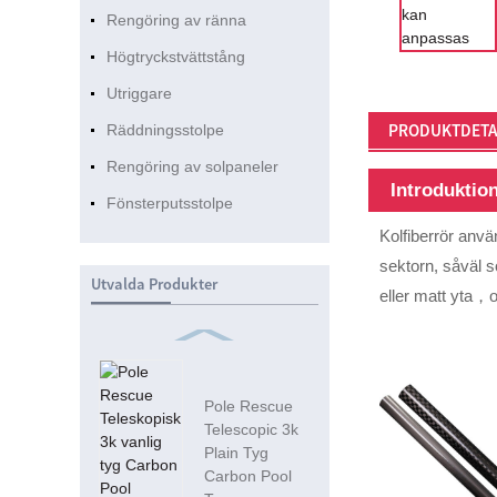
Rengöring av ränna
Högtryckstvättstång
Utriggare
PRODUKTDETA
Räddningsstolpe
Rengöring av solpaneler
Introduktio
Fönsterputsstolpe
Kolfiberrör använ
sektorn, såväl s
Utvalda Produkter
eller matt yta，
Pole Rescue
Telescopic 3k
Plain Tyg
Carbon Pool