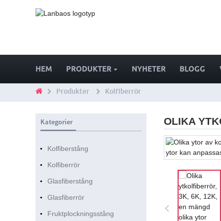
HEM
PRODUKTER
NYHETER
BLOGG
Produkter
Kolfiberrör
OLIKA YTK
Kategorier
Kolfiberstång
Kolfiberrör
Glasfiberstång
Glasfiberrör
Fruktplockningsstång