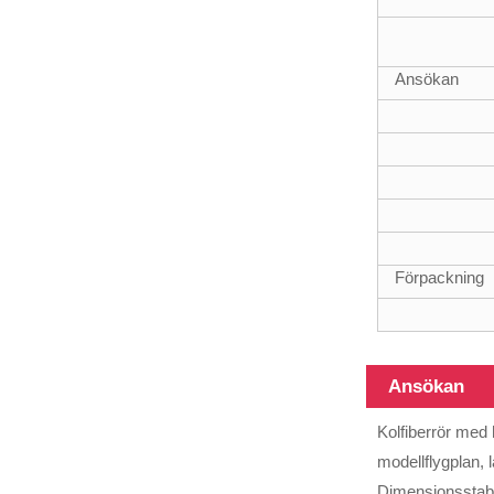
teleskopstång
Ansökan
Förpackning
Ansökan
Kolfiberrör med 
modellflygplan, 
Dimensionsstabil