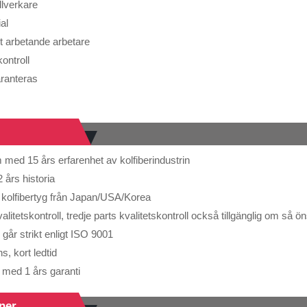
illverkare
al
t arbetande arbetare
kontroll
aranteras
 med 15 års erfarenhet av kolfiberindustrin
 års historia
t kolfibertyg från Japan/USA/Korea
kvalitetskontroll, tredje parts kvalitetskontroll också tillgänglig om så 
 går strikt enligt ISO 9001
s, kort ledtid
r med 1 års garanti
oner