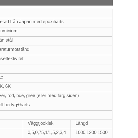
rterad från Japan med epoxiharts
 aluminium
än stål
peraturmotstånd
effektivitet
te
5K, 6K
lver, röd, bue, gree (eller med färg siden)
lfibertyg+harts
Väggtjocklek
Längd
0,5,0,75,1/1,5,2,3,4
1000,1200,1500