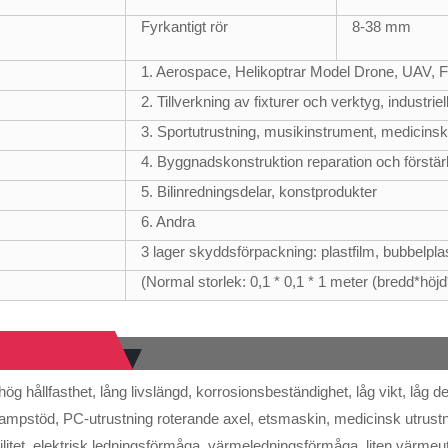
Fyrkantigt rör
8-38 mm
1. Aerospace, Helikoptrar Model Drone, UAV,
2. Tillverkning av fixturer och verktyg, industrie
3. Sportutrustning, musikinstrument, medicinsk
4. Byggnadskonstruktion reparation och förstä
5. Bilinredningsdelar, konstprodukter
6. Andra
3 lager skyddsförpackning: plastfilm, bubbelpla
(Normal storlek: 0,1 * 0,1 * 1 meter (bredd*höj
hög hållfasthet, lång livslängd, korrosionsbeständighet, låg vikt, låg d
lampstöd, PC-utrustning roterande axel, etsmaskin, medicinsk utrustn
itet, elektrisk ledningsförmåga, värmeledningsförmåga, liten värmeut