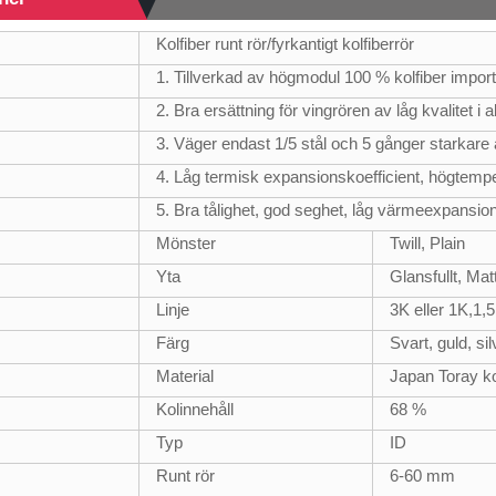
Kolfiber runt rör/fyrkantigt kolfiberrör
1. Tillverkad av högmodul 100 % kolfiber impo
2. Bra ersättning för vingrören av låg kvalitet i
3. Väger endast 1/5 stål och 5 gånger starkare 
4. Låg termisk expansionskoefficient, högtem
5. Bra tålighet, god seghet, låg värmeexpansions
Mönster
Twill, Plain
Yta
Glansfullt, Mat
Linje
3K eller 1K,1,
Färg
Svart, guld, si
Material
Japan Toray ko
Kolinnehåll
68 %
Typ
ID
Runt rör
6-60 mm