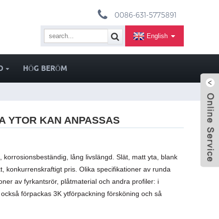
0086-631-5775891
English
O
HÖG BERÖM
IKA YTOR KAN ANPASSAS
tt, korrosionsbeständig, lång livslängd. Slät, matt yta, blank
t, konkurrenskraftigt pris. Olika specifikationer av runda
ioner av fyrkantsrör, plåtmaterial och andra profiler: i
också förpackas 3K ytförpackning försköning och så