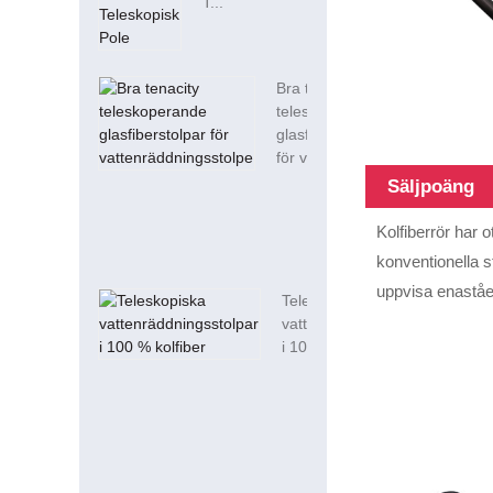
T...
Bra tenacity
teleskoperande
glasfiberstolpar
för vatten...
Säljpoäng
Kolfiberrör har 
konventionella s
uppvisa enaståen
Teleskopiska
vattenräddningsstolpar
i 100 % kolfiber