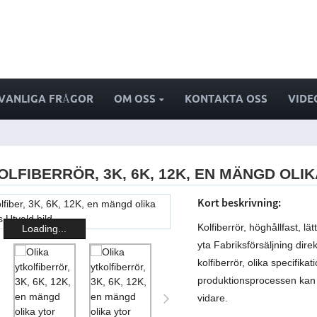
VANLIGA FRÅGOR
OM OSS
KONTAKTA OSS
VIDE
OLFIBERRÖR, 3K, 6K, 12K, EN MÄNGD OL
Kort beskrivning:
Kolfiberrör, höghållfast, lä
Loading...
yta Fabriksförsäljning direk
kolfiberrör, olika specifikat
produktionsprocessen kan 
vidare.