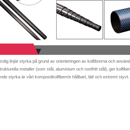
otrolig linjär styrka på grund av orienteringen av kolfibrerna och anvä
trukturella metaller (som stål, aluminium och rostfritt stål), ger kolf
de styrka är vårt kompositkolfiberrör hållbart, lätt och extremt styvt.