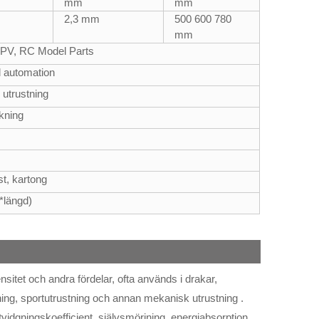
mm
mm
2,3 mm
500 600 780
mm
 FPV, RC Model Parts
ll automation
 utrustning
rkning
st, kartong
d*längd)
ensitet och andra fördelar, ofta används i drakar,
ing, sportutrustning och annan mekanisk utrustning .
vidgningskoefficient, självsmörjning, energiabsorption