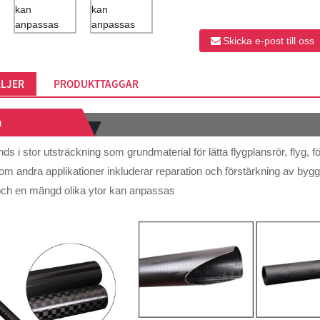
Skicka e-post till oss
LJER
PRODUKTTAGGAR
n
ds i stor utsträckning som grundmaterial för lätta flygplansrör, flyg, fö
om andra applikationer inkluderar reparation och förstärkning av byg
och en mängd olika ytor kan anpassas