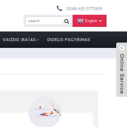
0086-631-5775891
English
VAIZDO ĮRAŠAS
DIDELIS PAGYRIMAS