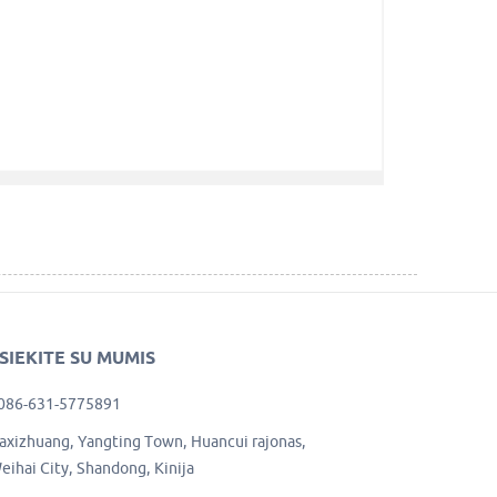
SIEKITE SU MUMIS
086-631-5775891
axizhuang, Yangting Town, Huancui rajonas,
eihai City, Shandong, Kinija