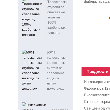
фибергласа да 
Телескопски
стубови за
спасавање
воде од
100%
карбонских
влакана
50ФТ
телескопски
телескопски
систем за
Предности
спасавање
воде са
Инжењерски тим
дугим
Фабрика са 12 
дометом...
Висококвалитет
Строга интерна
Све цеви од уг