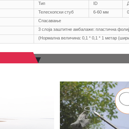
Тип
ID
Телескопски стуб
6-60 мм
0
Спасавање
3 слоја заштитне амбалаже: пластична фолиј
(Нормална величина: 0,1 * 0,1 * 1 метар (шир