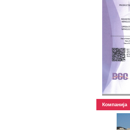
Телескопски
стуб од
хибридних
материјала
од 45 Фт
Компанија
Телескопски
стуб од 3к
12к
површине од