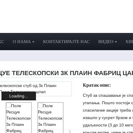
КС
О НАМА
КОНТАКТИРАЈТЕ НАС
ВИДЕО
ХИ
ЦУЕ ТЕЛЕСКОПСКИ 3К ПЛАИН ФАБРИЦ ЦА
Кратак опис:
Стуб за спашавање је сп
Loading...
утапања. Пошто постоји 
спасилачке акције треба 
изашло у сусрет брзом и 
удаљености (3 до 10 мет
коњске мотке, чиме је с