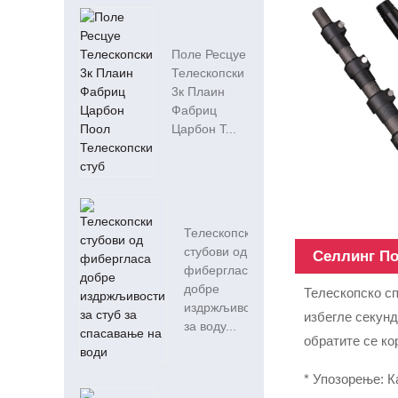
Поле Ресцуе
Телескопски
3к Плаин
Фабриц
Царбон Т...
Телескопски
стубови од
Селлинг П
фибергласа
добре
Телескопско сп
издржљивости
избегле секунд
за воду...
обратите се ко
* Упозорење: 