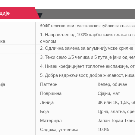
ције
50ФТ телескопски телескопски стубови за спасав
1. Направљен од 100% карбонских влакана в
ика
смолом
2. Одлична замена за алуминијумске крилне 
3. Тежи само 1/5 челика и 5 пута је јачи од ч
4. Низак коефицијент топлотне експанзије, о
5. Добра издржљивост, добра жилавост, низа
ија
Паттерн
Кепер, обичан
Површина
Сјајни, мат
Линија
3К или 1К, 1,5К, 6
Боја
Црна, златна, сре
Материјал
Јапан Тораи Ткан
Садржај угљеника
100%