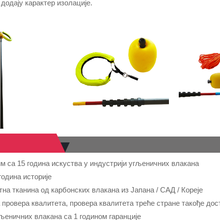
додају карактер изолације.
 са 15 година искуства у индустрији угљеничних влакана
година историје
на тканина од карбонских влакана из Јапана / САД / Кореје
 провера квалитета, провера квалитета треће стране такође дос
љеничних влакана са 1 годином гаранције