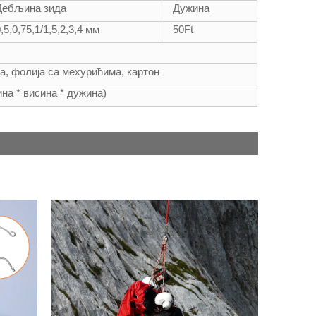
Дебљина зида
Дужина
,5,0,75,1/1,5,2,3,4 мм
50
Ft
а, фолија са мехурићима, картон
ина * висина * дужина)