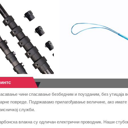
оинтс
асавање чини спасавање безбедним и поузданим, без утицаја ве
арне повреде. Подржавамо прилагођавање величине, ако имате 
рисничкој служби.
Карбонска влакна су одличан електрични проводник. Наши стубо