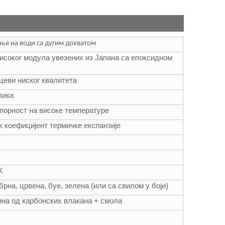
ање на води са дугим дохватом
исоког модула увезених из Јапана са епоксидном
цеви ниског квалитета
елика
тпорност на високе температуре
к коефицијент термичке експанзије
К
брна, црвена, буе, зелена (или са свилом у боји)
ина од карбонских влакана + смола