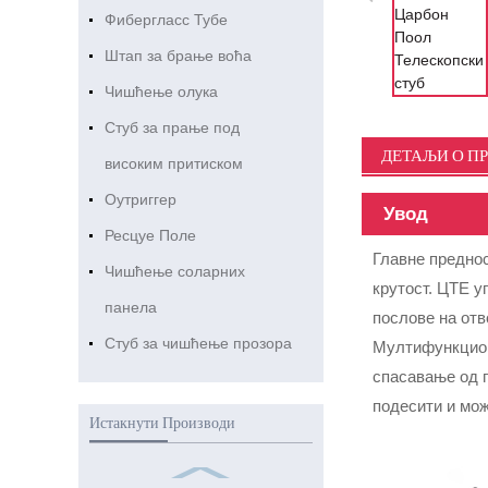
Фибергласс Тубе
Штап за брање воћа
Чишћење олука
Стуб за прање под
ДЕТАЉИ О П
високим притиском
Оутриггер
Увод
Ресцуе Поле
Главне преднос
Чишћење соларних
крутост. ЦТЕ у
панела
послове на отв
Стуб за чишћење прозора
Мултифункцион
спасавање од 
подесити и мож
Истакнути Производи