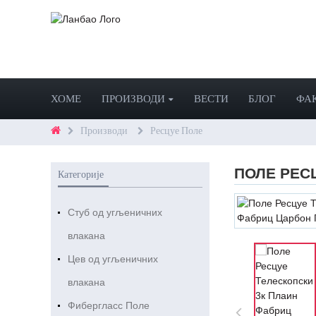
ХОМЕ
ПРОИЗВОДИ
ВЕСТИ
БЛОГ
ФА
Производи
Ресцуе Поле
ПОЛЕ РЕС
Категорије
Стуб од угљеничних
влакана
Цев од угљеничних
влакана
Фибергласс Поле