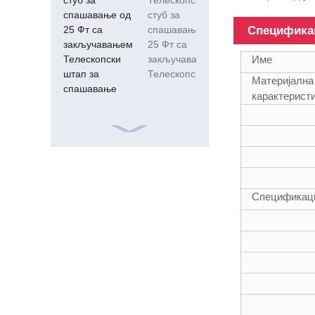
Телескопски
стуб за
Специфика
спашавање од
25 Фт са
Име
закључавањем
Телескопски ...
Материјална
карактерист
ИСО9001 Фрп
квадрат 15фт
20мм цев од
Спецификац
стаклених
влакана
18ФТ
телескопске