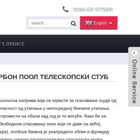
0086-631-5775891
English
ГХ ПРАИСЕ
РБОН ПООЛ ТЕЛЕСКОПСКИ СТУБ
асоносна направа која се користи за спасавање људи од
опасност од утапања у непосредној близини утапања,
спровести на обали кад год је то могуће. Како би се
безбедном спасавању оних који се даве на већој
ара), особље базена је унапредило облик и функцију
творена широко распрострањена спасилачка мотка.