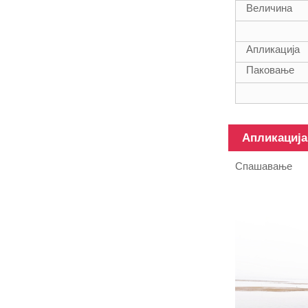
композитне
Величина
цеви од
фибергласа
Апликација
Паковање
Телескопски
Апликација
стуб од
фибергласа
Спашавање
за тешке
услове рада
12м
Различите