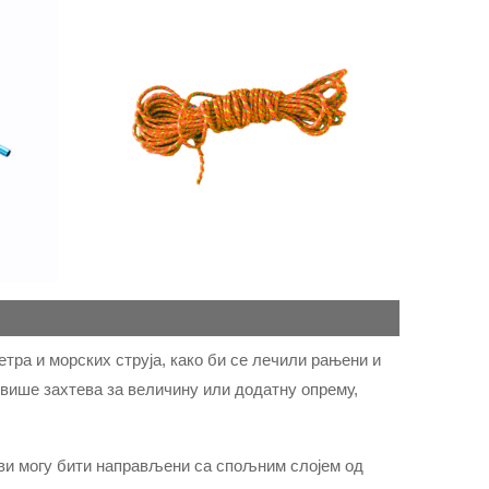
тра и морских струја, како би се лечили рањени и
више захтева за величину или додатну опрему,
ви могу бити направљени са спољним слојем од