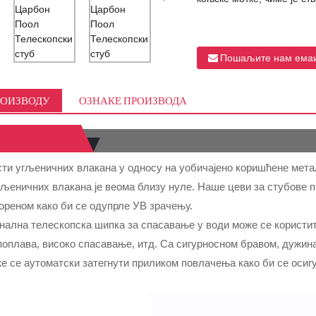
Пошаљите нам ема
РОИЗВОДУ
ОЗНАКЕ ПРОИЗВОДА
ти угљеничних влакана у односу на уобичајено коришћене метал
гљеничних влакана је веома близу нуле. Наше цеви за стубове п
ореном како би се одупрле УВ зрачењу.
ална телескопска шипка за спасавање у води може се користит
поплава, високо спасавање, итд. Са сигурносном бравом, дужи
е се аутоматски затегнути приликом повлачења како би се осигу