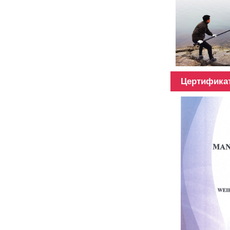
површине
цеви од
угљеничних
влакана, 3К,
6К, 12К, а...
Цертифика
Цев од
угљеничних
влакана
различитих
дужина,
дужина
може...
Мултифункционални
стуб од 100%
карбонских влакана