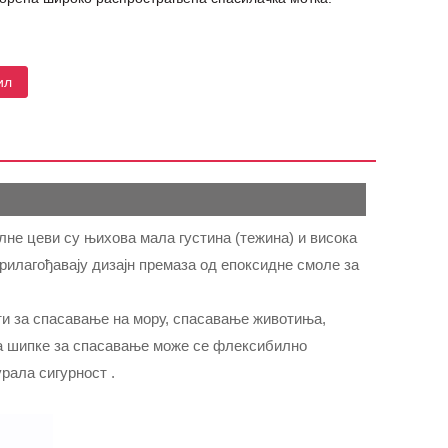
ил
не цеви су њихова мала густина (тежина) и висока
рилагођавају дизајн премаза од епоксидне смоле за
и за спасавање на мору, спасавање животиња,
на шипке за спасавање може се флексибилно
рала сигурност .