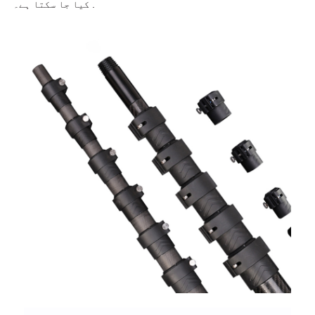
کیا جا سکتا ہے۔ .