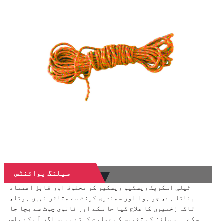
سیلنگ پوائنٹس
ٹیلی اسکوپک ریسکیو ریسکیو کو محفوظ اور قابل اعتماد
بناتا ہے، جو ہوا اور سمندری کرنٹ سے متاثر نہیں ہوتا،
تاکہ زخمیوں کا علاج کیا جا سکے اور ثانوی چوٹ سے بچا جا
سکے۔ ہم سائز کی تخصیص کی حمایت کرتے ہیں، اگر آپ کے پاس