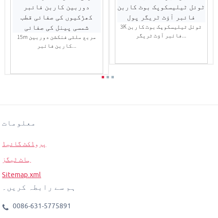
3K ٹوئل ٹیلیسکوپک بوٹ کاربن
فائبر آؤٹ ٹریگر...
15m مربع ملٹی فنکشن دوربین
کاربن فائبر...
معلومات
پروڈکٹ گائیڈ
ہاٹ ٹیگز
Sitemap.xml
ہم سے رابطہ کریں۔
0086-631-5775891