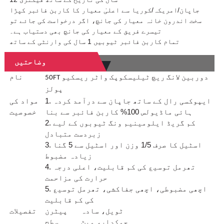
جاپان/امریکہ/کوریا سے اعلیٰ معیار کا کاربن فائبر کپڑا
سخت اندرون خانہ معیار کی جانچ، اگر درخواست کی جائے تو
تیسرے فریق کے معیار کی جانچ بھی دستیاب ہے۔
تمام کاربن فائبر ٹیوبیں 1 سال کی وارنٹی کے ساتھ
وضاحتیں
نام
50FT دوربین لانگ ریچ ٹیلیسکوپک واٹر ریسکیو
پولز
1. ایپوکسی رال کے ساتھ جاپان سے درآمد کردہ
مواد کی
ہائی ماڈیولس 100% کاربن فائبر سے بنا
خصوصیت
2. کم گریڈ ایلومینیم ونگ ٹیوبوں کے لیے
زبردست متبادل
3. اسٹیل کا صرف 1/5 وزن اور اسٹیل سے 5 گنا
زیادہ مضبوط
4. تھرمل توسیع کی کم قابلیت، اعلی درجہ
حرارت کی مزاحمت
5. اچھی مضبوطی، اچھی جفاکشی، تھرمل توسیع
کی کم قابلیت
ٹویل، سادہ
پیٹرن
تفصیلات
چمکدار، میٹ
سطح