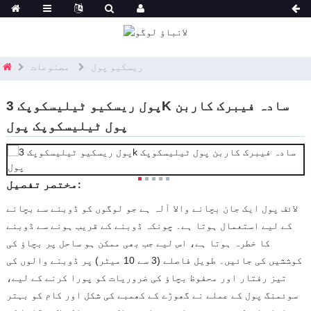
ریسکیو پول
مصنوعات
پول ریسکیو ٹیلیسکوپک 3K سادہ فیبرک کاربن
پول ٹیلیسکوپک پول
مختصر تفصیل:
لائف پول ایک جان بچانے والا آلہ ہے جو لوگوں کو ڈوبنے سے بچانے
کے لیے استعمال ہوتا ہے۔ چونکہ ڈوبنے کے قریب ہونے سے ڈوبنے
کا خطرہ ہوتا ہے، اس لیے جب بھی ممکن ہو ساحل پر بچاؤ کی
کوششیں کی جائیں۔ طویل فاصلے (3 سے 10 میٹر) پر ڈوبنے والوں کی
تیز رفتار اور محفوظ بچاؤ کی ضروریات کو پورا کرنے کے لیے،
سوئمنگ پول کے عملے نے گھوڑے کے کھمبے کی شکل اور کام کو بہتر