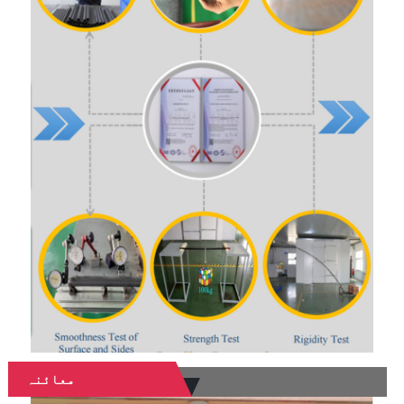
معائنہ