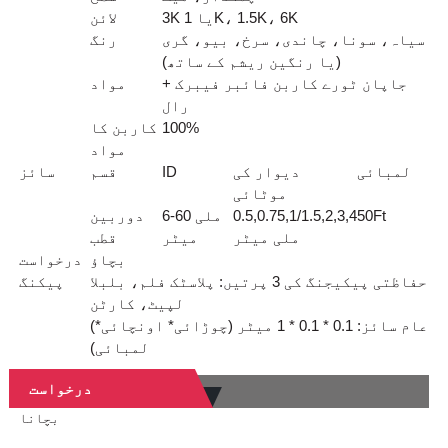
3K یا 1K، 1.5K، 6K
لائن
سیاہ، سونا، چاندی، سرخ، بیو، گری
رنگ
(یا رنگین ریشم کے ساتھ)
جاپان ٹورے کاربن فائبر فیبرک +
مواد
رال
100%
کاربن کا
مواد
لمبائی
دیوار کی
ID
قسم
سائز
موٹائی
Ft
50
0.5,0.75,1/1.5,2,3,4
6-60 ملی
دوربین
ملی میٹر
میٹر
قطب
بچاؤ
درخواست
حفاظتی پیکیجنگ کی 3 پرتیں: پلاسٹک فلم، بلبلا
پیکنگ
لپیٹ، کارٹن
(عام سائز: 0.1 * 0.1 * 1 میٹر (چوڑائی* اونچائی*
لمبائی)
درخواست
بچانا