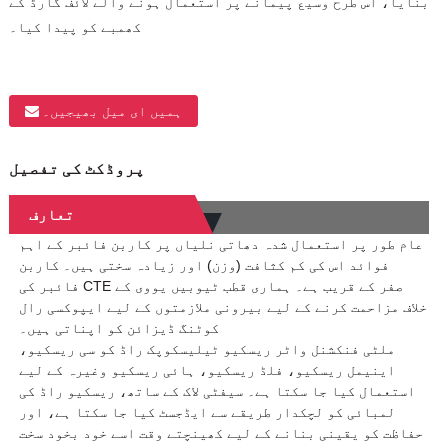
بنایا، اس طرح وسیع پیمانے پر استعمال ہونے والے لائف گارڈ کے
کھمبے کو پیدا کیا۔
ہمیں ای میل بھیجیں۔
پروڈکٹ کی تفصیل
تعارف
عام طور پر استعمال شدہ دھاتی نلیاں پر کاربن فائبر کے اہم
فوائد اس کی کم کثافت (وزن) اور زیادہ سختی ہیں۔ کاربن
فائبر کی CTE صفر کے قریب ہے۔ ہماری قطب ٹیوبیں یووی کے
خلاف مزاحمت کرنے کے لیے بیرونی ملازمتوں کے لیے ایپوکسی رال
کوٹنگ ڈیزائن کو اپناتی ہیں۔
ملٹی فنکشنل واٹر ریسکیو ٹیلیسکوپک راڈ کو سی ریسکیو،
اینیمل ریسکیو، فلڈ ریسکیو، ہائی ریسکیو وغیرہ کے لیے
استعمال کیا جا سکتا ہے۔ سیفٹی لاک کے ساتھ، ریسکیو راڈ کی
لمبائی کو لچکدار طریقے سے ایڈجسٹ کیا جا سکتا ہے، اور
حفاظت کو یقینی بنانے کے لیے کھینچتے وقت اسے خود بخود سخت