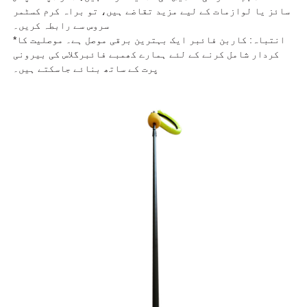
سائز یا لوازمات کے لیے مزید تقاضے ہیں، تو براہ کرم کسٹمر
سروس سے رابطہ کریں۔
*انتباہ: کاربن فائبر ایک بہترین برقی موصل ہے۔ موصلیت کا
کردار شامل کرنے کے لئے ہمارے کھمبے فائبرگلاس کی بیرونی
پرت کے ساتھ بنائے جاسکتے ہیں۔