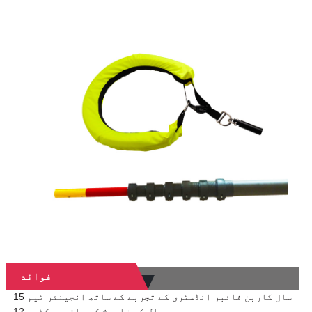
فوائد
15 سال کاربن فائبر انڈسٹری کے تجربے کے ساتھ انجینئر ٹیم
12 سال کی تاریخ کے ساتھ فیکٹری