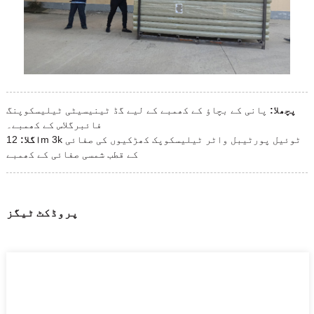
پچھلا:
پانی کے بچاؤ کے کھمبے کے لیے گڈ ٹینیسیٹی ٹیلیسکوپنگ
فائبرگلاس کے کھمبے۔
اگلا:
12m 3k ٹوئیل پورٹیبل واٹر ٹیلیسکوپک کھڑکیوں کی صفائی
کے قطب شمسی صفائی کے کھمبے
پروڈکٹ ٹیگز