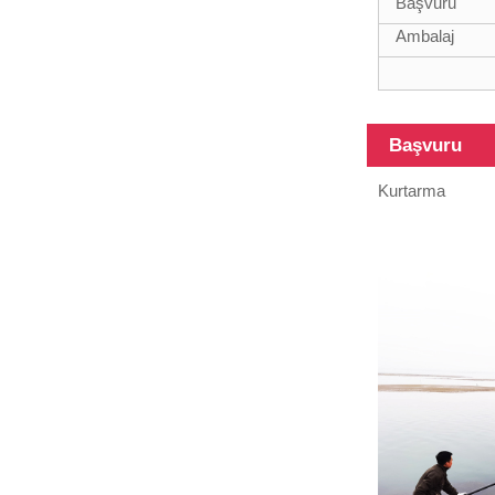
Başvuru
Ambalaj
12m Ağır
Hizmet Tipi
Başvuru
Fiberglas
Teleskopik
Kurtarma
Direk
Farklı
yüzeyli
karbon fiber
tüpler, 3K,
6K, 12K,...