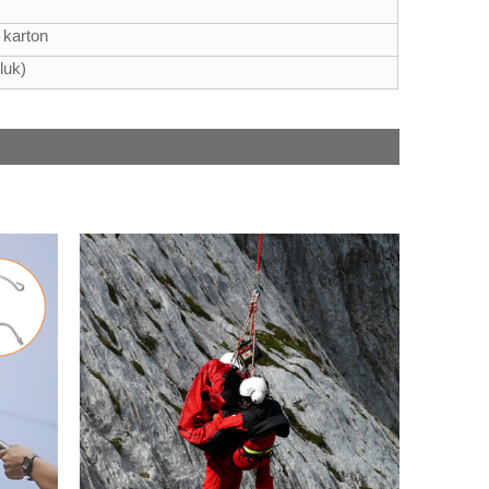
 karton
luk)