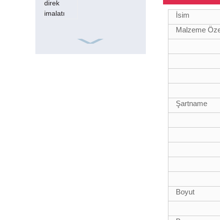
İsim
Malzeme Özel
ISO9001 Frp
Kare 15ft 20mm
Cam Elyaf Boru
Şartname
18FT teleskopik
fiberglas
kompozit
borular
Boyut