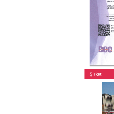
45Ft Hibrit
malzemeli
teleskopik direk
3k 12k yüzey
Şirket
karbon fiber
teleskopik direk