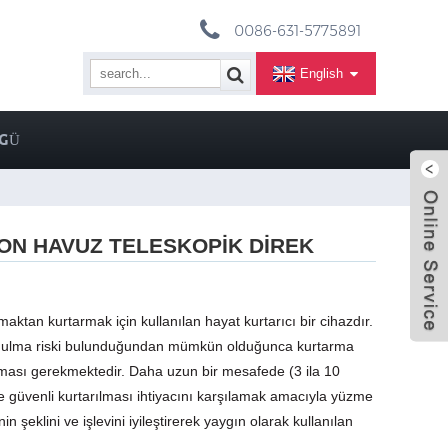
0086-631-5775891
English
VGÜ
ON HAVUZ TELESKOPIK DIREK
maktan kurtarmak için kullanılan hayat kurtarıcı bir cihazdır.
ğulma riski bulunduğundan mümkün olduğunca kurtarma
lması gerekmektedir. Daha uzun bir mesafede (3 ila 10
ve güvenli kurtarılması ihtiyacını karşılamak amacıyla yüzme
in şeklini ve işlevini iyileştirerek yaygın olarak kullanılan