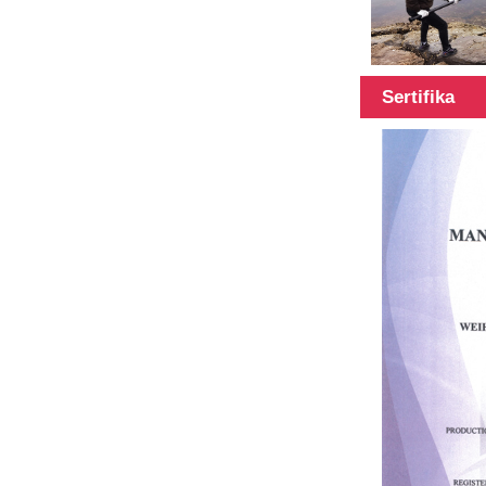
Farklı
uzunluklarda
Sertifika
karbon fiber
tüp,
uzunluk...
%100 Karbon
fiber teleskopik
direk çok
fonksiyonlu
direk