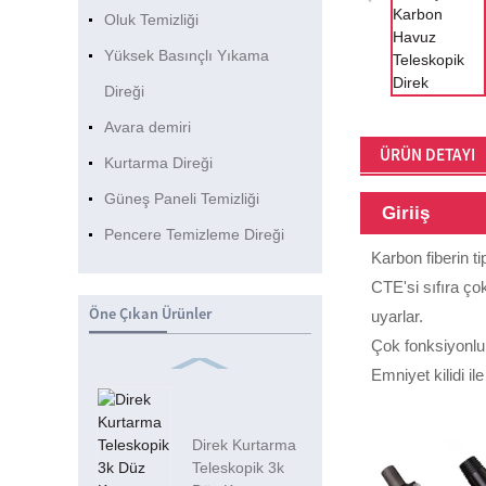
Oluk Temizliği
Yüksek Basınçlı Yıkama
Direği
Avara demiri
ÜRÜN DETAYI
Kurtarma Direği
Güneş Paneli Temizliği
Giriiş
Pencere Temizleme Direği
Karbon fiberin ti
CTE'si sıfıra ço
Öne Çıkan Ürünler
uyarlar.
Çok fonksiyonlu 
Emniyet kilidi i
Direk Kurtarma
Teleskopik 3k