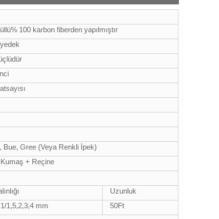
i
üllü% 100 karbon fiberden yapılmıştır
r yedek
güçlüdür
nci
atsayısı
, Bue, Gree (Veya Renkli İpek)
r Kumaş + Reçine
lınlığı
Uzunluk
,1/1,5,2,3,4 mm
50
Ft