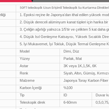
50FT teleskopik Uzun Erişimli Teleskopik Su Kurtarma Direkler
liği
1. Epoksi reçine ile Japonya'dan ithal edilen yüksek mod
2. Düşük dereceli alüminyum kanat tüpleri için harika bi
3. Çeliğin ağırlığı yalnızca 1/5'tir ve çelikten 5 kat daha 
4. Düşük Isıl Genleşme Katsayısı, Yüksek Sıcaklık Dire
5. İyi Mukavemet, İyi Tokluk, Düşük Termal Genleşme K
Model
Dimi, Düz
Yüzey
Parlak, Mat
Astar
3K veya 1K,1,5K, 6K
Renk
Siyah, Altın, Gümüş, Kırmızı
Malzeme
Japonya Toray Karbon Fibe
Karbon İçeriği
%100
Tip
ID
Duvar ka
Teleskopik direk
6-60mm
0,5,0,75