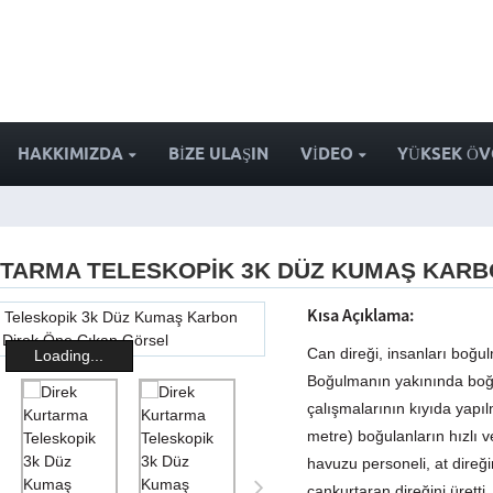
HAKKIMIZDA
BIZE ULAŞIN
VIDEO
YÜKSEK Ö
RTARMA TELESKOPIK 3K DÜZ KUMAŞ KARB
Kısa Açıklama:
Can direği, insanları boğul
Loading...
Boğulmanın yakınında bo
çalışmalarının kıyıda yapı
metre) boğulanların hızlı 
havuzu personeli, at direğin
cankurtaran direğini üretti.