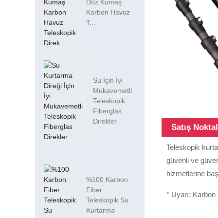
Düz Kumaş
Karbon Havuz
T...
Su İçin İyi
Mukavemetli
Teleskopik
Fiberglas
Direkler
Satış Noktal
Teleskopik kurta
güvenli ve güven
hizmetlerine ba
%100 Karbon
Fiber
* Uyarı: Karbon F
Teleskopik Su
Kurtarma