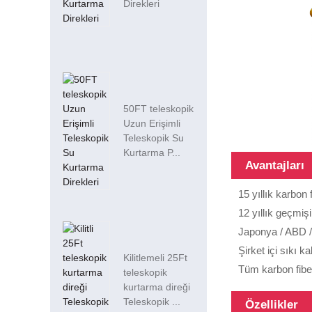
Direkleri
50FT teleskopik
Uzun Erişimli
Teleskopik Su
Kurtarma P...
Avantajları
15 yıllık karbon
12 yıllık geçmişi
Japonya / ABD /
Şirket içi sıkı k
Kilitlemeli 25Ft
Tüm karbon fiber 
teleskopik
kurtarma direği
Teleskopik ...
Özellikler