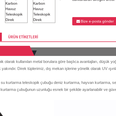
Bize e-posta gönder
ÜRÜN ETIKETLERI
pik olarak kullanılan metal borulara göre başlıca avantajları, düşük yoğ
k yakındır. Direk tüplerimiz, dış mekan işlerine yönelik olarak UV ışı
su kurtarma teleskopik çubuğu deniz kurtarma, hayvan kurtarma, sel k
le kurtarma çubuğunun uzunluğu esnek bir şekilde ayarlanabilir ve güven