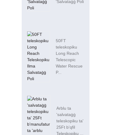
'Salvataġġ Poli
50FT
teleskopiku
Long Reach
Telescopic
Water Rescue
P...
Arblu ta
'salvataġġ
teleskopiku ta'
25Ft b'qfil
Teleskopiku ...