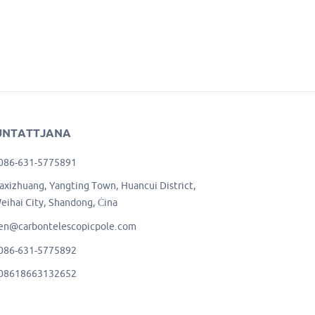
UNTATTJANA
086-631-5775891
axizhuang, Yangting Town, Huancui District,
eihai City, Shandong, Ċina
en@carbontelescopicpole.com
086-631-5775892
08618663132652