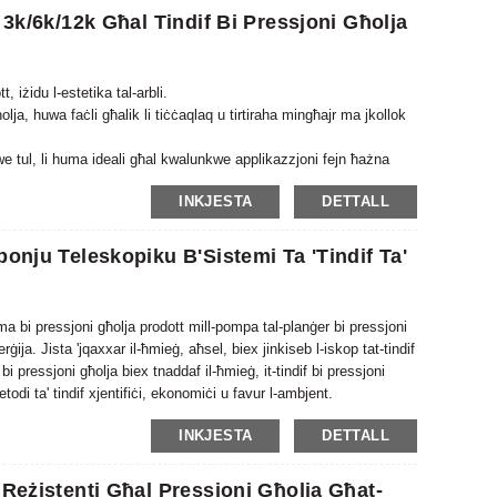
 3k/6k/12k Għal Tindif Bi Pressjoni Għolja
t, iżidu l-estetika tal-arbli.
għolja, huwa faċli għalik li tiċċaqlaq u tirtiraha mingħajr ma jkollok
kwe tul, li huma ideali għal kwalunkwe applikazzjoni fejn ħażna
INKJESTA
DETTALL
bonju Teleskopiku B'Sistemi Ta 'Tindif Ta'
lma bi pressjoni għolja prodott mill-pompa tal-planġer bi pressjoni
ġija. Jista 'jqaxxar il-ħmieġ, aħsel, biex jinkiseb l-iskop tat-tindif
bi pressjoni għolja biex tnaddaf il-ħmieġ, it-tindif bi pressjoni
odi ta' tindif xjentifiċi, ekonomiċi u favur l-ambjent.
INKJESTA
DETTALL
 Reżistenti Għal Pressjoni Għolja Għat-