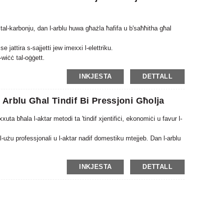
tal-karbonju, dan l-arblu huwa għażla ħafifa u b'saħħitha għal
se jattira s-sajjetti jew imexxi l-elettriku.
l-wiċċ tal-oġġett.
xuta bħala l-aktar metodi ta 'tindif xjentifiċi, ekonomiċi u favur l-
INKJESTA
DETTALL
Arblu Għal Tindif Bi Pressjoni Għolja
xuta bħala l-aktar metodi ta 'tindif xjentifiċi, ekonomiċi u favur l-
ll-użu professjonali u l-aktar nadif domestiku mtejjeb. Dan l-arblu
ntra l-ebda wiċċ, dan l-arblu tal-fibra tal-karbonju huwa ħafna
INKJESTA
DETTALL
tgħawweġ inqas minn arblu tal-aluminju.