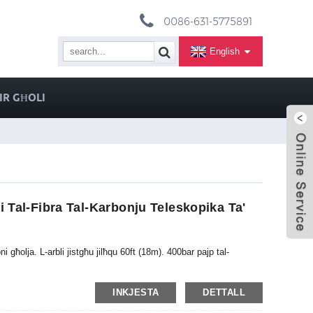
0086-631-5775891
English
IR GĦOLI
i Tal-Fibra Tal-Karbonju Teleskopika Ta'
ni għolja. L-arbli jistgħu jilħqu 60ft (18m). 400bar pajp tal-
INKJESTA
DETTALL