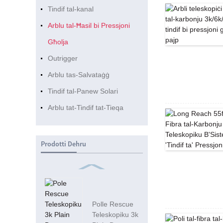
Tindif tal-kanal
Arblu tal-Ħasil ​​bi Pressjoni
Għolja
Outrigger
Arblu tas-Salvataġġ
Tindif tal-Panew Solari
Arblu tat-Tindif tat-Tieqa
Prodotti Dehru
Polle Rescue
Teleskopiku 3k