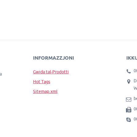
INFORMAZZJONI
IKK
0
Gwida tal-Prodotti
a
D
Hot Tags
W
Sitemap.xml
b
0
0