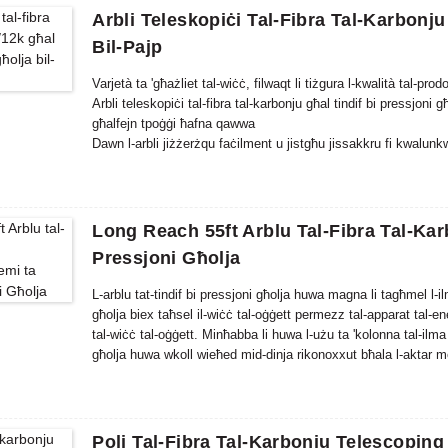
Arbli Teleskopiċi Tal-Fibra Tal-Karbonju
Bil-Pajp
Varjetà ta 'għażliet tal-wiċċ, filwaqt li tiżgura l-kwalità tal-prodot
Arbli teleskopiċi tal-fibra tal-karbonju għal tindif bi pressjoni 
għalfejn tpoġġi ħafna qawwa
Dawn l-arbli jiżżerżqu faċilment u jistgħu jissakkru fi kwalun
kompatta u tul ta 'estensjoni twil huma meħtieġa.
Long Reach 55ft Arblu Tal-Fibra Tal-Kar
Pressjoni Għolja
L-arblu tat-tindif bi pressjoni għolja huwa magna li tagħmel l-i
għolja biex taħsel il-wiċċ tal-oġġett permezz tal-apparat tal-ener
tal-wiċċ tal-oġġett. Minħabba li huwa l-użu ta 'kolonna tal-ilma 
għolja huwa wkoll wieħed mid-dinja rikonoxxut bħala l-aktar met
Poli Tal-Fibra Tal-Karbonju Telescoping