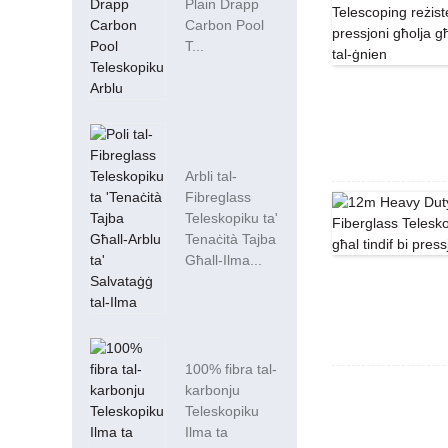
Plain Drapp
Carbon Pool
T...
Arbli tal-
Fibreglass
Teleskopiku ta'
Tenaċità Tajba
Għall-Ilma...
100% fibra tal-
karbonju
Teleskopiku
Ilma ta