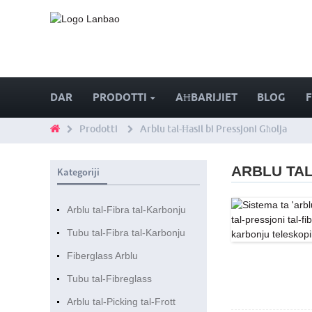
DAR
PRODOTTI
AĦBARIJIET
BLOG
Prodotti
Arblu tal-Ħasil ​​bi Pressjoni Għolja
ARBLU TAL
Kategoriji
Arblu tal-Fibra tal-Karbonju
Tubu tal-Fibra tal-Karbonju
Fiberglass Arblu
Tubu tal-Fibreglass
Arblu tal-Picking tal-Frott