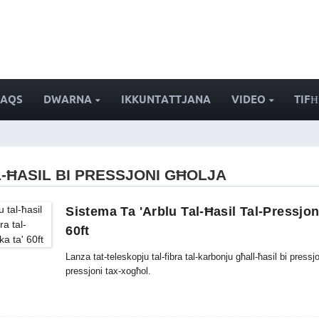
FAQS
DWARNA
IKKUNTATTJANA
VIDEO
TIFĦ
-ĦASIL ​​BI PRESSJONI GĦOLJA
Sistema Ta 'arblu Tal-Ħasil Tal-Pressjon
60ft
Lanza tat-teleskopju tal-fibra tal-karbonju għall-ħasil bi pressjo
pressjoni tax-xogħol.