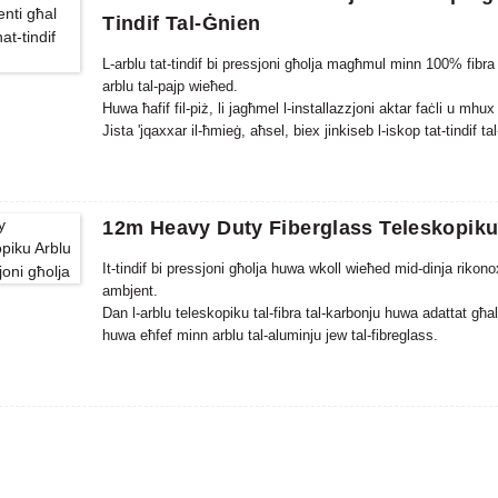
Tindif Tal-Ġnien
L-arblu tat-tindif bi pressjoni għolja magħmul minn 100% fibra 
arblu tal-pajp wieħed.
Huwa ħafif fil-piż, li jagħmel l-installazzjoni aktar faċli u mhux 
Jista 'jqaxxar il-ħmieġ, aħsel, biex jinkiseb l-iskop tat-tindif ta
It-tindif bi pressjoni għolja huwa wkoll wieħed mid-dinja rikonox
ambjent.
12m Heavy Duty Fiberglass Teleskopiku 
It-tindif bi pressjoni għolja huwa wkoll wieħed mid-dinja rikonox
ambjent.
Dan l-arblu teleskopiku tal-fibra tal-karbonju huwa adattat għa
huwa eħfef minn arblu tal-aluminju jew tal-fibreglass.
Pereżempju, jekk ikollok taħdem u l-arblu ma jistax jegħleb ko
aktar faċli biex jimmaniġġa minħabba li huwa aktar riġidu u ji