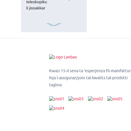
ISO9001 Frp
Square 15ft
20mm Tubu tal-
fibra tal-ħġieġ
Kważi 15-il sena ta 'esperjenza fil-manifattur
hija l-assigurazzjoni tal-kwalità tal-prodotti
tagħna.
Tubi komposti
tal-fibreglass
teleskopiċi
18FT