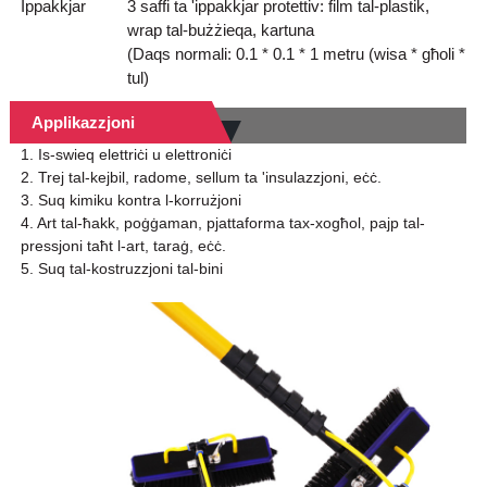
Ippakkjar
3 saffi ta 'ippakkjar protettiv: film tal-plastik,
wrap tal-bużżieqa, kartuna
(Daqs normali: 0.1 * 0.1 * 1 metru (wisa * għoli *
tul)
Applikazzjoni
1. Is-swieq elettriċi u elettroniċi
2. Trej tal-kejbil, radome, sellum ta 'insulazzjoni, eċċ.
3. Suq kimiku kontra l-korrużjoni
4. Art tal-ħakk, poġġaman, pjattaforma tax-xogħol, pajp tal-
pressjoni taħt l-art, taraġ, eċċ.
5. Suq tal-kostruzzjoni tal-bini