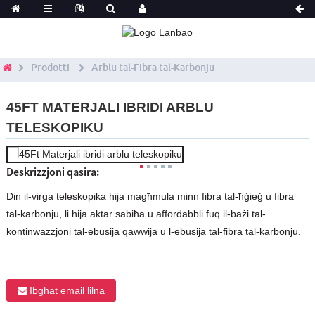
Prodotti
Arblu tal-Fibra tal-Karbonju
45FT MATERJALI IBRIDI ARBLU
TELESKOPIKU
Deskrizzjoni qasira:
Din il-virga teleskopika hija magħmula minn fibra tal-ħġieġ u fibra
tal-karbonju, li hija aktar sabiħa u affordabbli fuq il-bażi tal-
kontinwazzjoni tal-ebusija qawwija u l-ebusija tal-fibra tal-karbonju.
Ibgħat email lilna