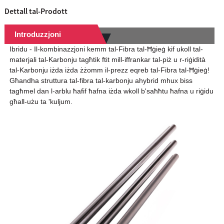
Dettall tal-Prodott
Introduzzjoni
Ibridu - Il-kombinazzjoni kemm tal-Fibra tal-Ħġieġ kif ukoll tal-
materjali tal-Karbonju tagħtik ftit mill-iffrankar tal-piż u r-riġidità
tal-Karbonju iżda iżda żżomm il-prezz eqreb tal-Fibra tal-Ħġieġ!
Għandha struttura tal-fibra tal-karbonju ahybrid mhux biss
tagħmel dan l-arblu ħafif ħafna iżda wkoll b'saħħtu ħafna u riġidu
għall-użu ta 'kuljum.