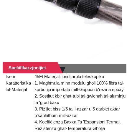
Speċifikazzjonijiet
Isem
45Ft Materjali ibridi arblu teleskopiku
Karatteristika
1. Magħmula minn modulu għoli 100% fibra tal-
tal-Materjal
karbonju importata mill-Ġappun b'reżina epoxy
2. Sostitut kbir għat-tubi tal-ġwienaħ tal-aluminju
ta 'grad baxx
3. Piżijiet biss 1/5 ta 'l-azzar u 5 darbiet aktar
b'saħħithom mill-azzar
4. Koeffiċjenza Baxxa Ta 'Espansjoni Termali,
Reżistenza għat-Temperatura Għolja