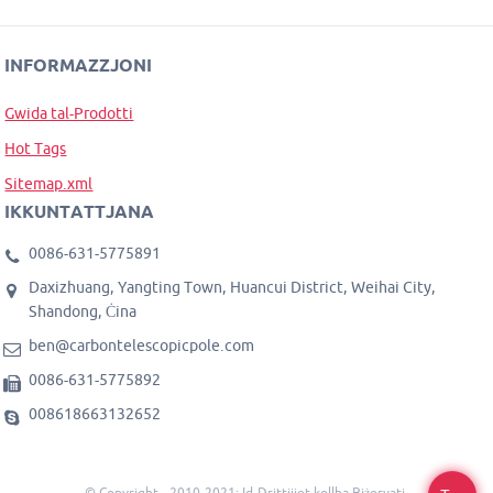
INFORMAZZJONI
Gwida tal-Prodotti
Hot Tags
Sitemap.xml
IKKUNTATTJANA
0086-631-5775891
Daxizhuang, Yangting Town, Huancui District, Weihai City,
Shandong, Ċina
ben@carbontelescopicpole.com
0086-631-5775892
008618663132652
© Copyright - 2010-2021: Id-Drittijiet kollha Riżervati.