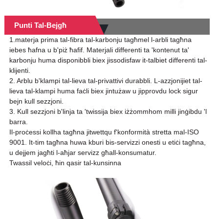
Punti Tal-Bejgħ
1.materja prima tal-fibra tal-karbonju tagħmel l-arbli tagħna
iebes ħafna u b'piż ħafif. Materjali differenti ta 'kontenut ta'
karbonju huma disponibbli biex jissodisfaw it-talbiet differenti tal-
klijenti.
2. Arblu b'klampi tal-lieva tal-privattivi durabbli. L-azzjonijiet tal-
lieva tal-klampi huma faċli biex jintużaw u jipprovdu lock sigur
bejn kull sezzjoni.
3. Kull sezzjoni b'linja ta 'twissija biex iżżommhom milli jinġibdu 'l
barra.
Il-proċessi kollha tagħna jitwettqu f'konformità stretta mal-ISO
9001. It-tim tagħna huwa kburi bis-servizzi onesti u etiċi tagħna,
u dejjem jagħti l-aħjar servizz għall-konsumatur.
Twassil veloċi, ħin qasir tal-kunsinna