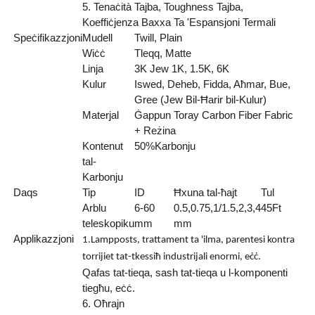
5. Tenaċità Tajba, Toughness Tajba,
Koeffiċjenza Baxxa Ta 'Espansjoni Termali
Speċifikazzjoni
Mudell
Twill, Plain
Wiċċ
Tleqq, Matte
Linja
3K Jew 1K, 1.5K, 6K
Kulur
Iswed, Deheb, Fidda, Aħmar, Bue,
Gree (Jew Bil-Ħarir bil-Kulur)
Materjal
Ġappun Toray Carbon Fiber Fabric
+ Reżina
Kontenut
50
%
Karbonju
tal-
Karbonju
Daqs
Tip
ID
Ħxuna tal-ħajt
Tul
Arblu
6-60
0.5,0.75,1/1.5,2,3,4
45Ft
teleskopiku
mm
mm
Applikazzjoni
1.Lampposts, trattament ta 'ilma, parentesi kontra
torrijiet tat-tkessiħ industrijali enormi, eċċ.
Qafas tat-tieqa, sash tat-tieqa u l-komponenti
tiegħu, eċċ.
6. Oħrajn