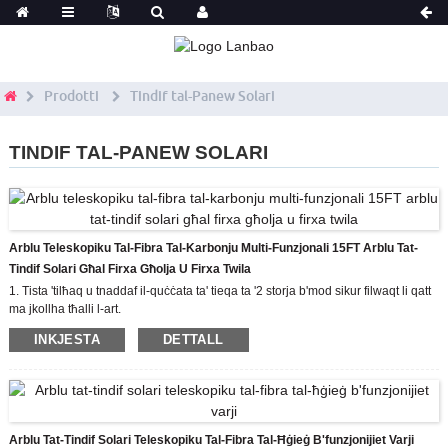
Prodotti
Tindif tal-Panew Solari
TINDIF TAL-PANEW SOLARI
Arblu Teleskopiku Tal-Fibra Tal-Karbonju Multi-Funzjonali 15FT Arblu Tat-
Tindif Solari Għal Firxa Għolja U Firxa Twila
1. Tista 'tilħaq u tnaddaf il-quċċata ta' tieqa ta '2 storja b'mod sikur filwaqt li qatt
ma jkollha tħalli l-art.
2. Inti tiffranka l-ħin billi tnaddaf u tlaħlaħ it-twieqi tiegħek fl-istess ħin, l-ebda
INKJESTA
DETTALL
ħtieġa li squeegee jew imsaħ tnaddaf it-tieqa
3. Il-kostruzzjoni ħafifa tal-fibra tal-ħġieġ tal-arbli se tagħmel it-tindif tat-twieqi
tiegħek sempliċi daqs li tvakwu l-artijiet tiegħek
Fil-firxa tagħna, l-arblu jista 'jiġi adattat għal kwalunkwe tul, u inti permess li
żżid jew tneħħi sezzjonijiet biex jaqbel mal-għoli tax-xogħol meħtieġ. Il-ħeffa
tal-arblu tista 'tgħin biex tnaqqas l-għeja, tiżdied il-produttività u l-veloċità fuq ix-
Arblu Tat-Tindif Solari Teleskopiku Tal-Fibra Tal-Ħġieġ B'funzjonijiet Varji