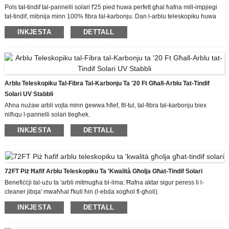
xogħol. Issibha aktar faċli biex taħdem mal-arblu tagħna.
Pols tat-tindif tal-pannelli solari f'25 pied huwa perfett għal ħafna mill-impjiegi
tat-tindif, mibnija minn 100% fibra tal-karbonju. Dan l-arblu teleskopiku huwa
iebes ħafna, ħafif u b'saħħtu ħafna. Fil-firxa, jistgħu jiġu adattati għal
INKJESTA
DETTALL
kwalunkwe tul, u inti tista 'żżid jew tneħħi sezzjonijiet biex jaqdu l-għoli tax-
xogħol meħtieġ, arblu wieħed għall-impjiegi kollha.
Id-disinn tal-morsa laterali trasversali proprjetà tal-privattiva jaqbad l-arblu
ħafna aktar strett minn klampijiet ta 'tip ieħor. Jinfetaħ u jingħalaq faċilment
anke f'dawk ix-xhur kesħin tax-xitwa meta jkunu meħtieġa l-ingwanti.
* Twissija: Fibra tal-Karbonju hija konduttur elettriku eċċellenti. L-arbli tagħna
Arblu Teleskopiku Tal-Fibra Tal-Karbonju Ta '20 Ft Għall-Arblu Tat-Tindif
jistgħu jsiru b'saff ta 'barra tal-fibreglass biex iżżid il-karattru ta' insulazzjoni.
Solari UV Stabbli
Aħna nużaw arbli vojta minn ġewwa ħfief, fit-tul, tal-fibra tal-karbonju biex
nilħqu l-pannelli solari tiegħek.
Is-sistema tal-arbli mitmugħa bl-ilma hija oerhört versatili, għalhekk dawk li
INKJESTA
DETTALL
jnaddfu jistgħu jużawha għal numru ta 'kompiti differenti. Dan jiffranka l-ħtieġa
ta 'bits multipli ta' tagħmir.
72FT Piż Ħafif Arblu Teleskopiku Ta 'kwalità Għolja Għat-Tindif Solari
Benefiċċji tal-użu ta 'arbli mitmugħa bl-ilma: Ħafna aktar sigur peress li l-
cleaner jibqa' mwaħħal f'kull ħin (l-ebda xogħol fl-għoli).
L-ebda deterġenti jew kimiċi jew huma meħtieġa matul il-proċess li jagħmluha
INKJESTA
DETTALL
favur l-ambjent ħafna.
Jista 'jipproduċi ilma pur il-ġurnata kollha li hemm bżonn huwa provvista ta'
ilma li jagħmilha possibbli li jitwettqu ħinijiet tax-xogħol akbar u inqas ħin ta