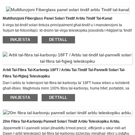
fuq distanzi twal u fuq skala kbira, li huwa sigur u affidabbli.
Multifunzjoni Fiberglass Panel Solari Tindif Arblu Tindif Tal-Kanal
Il-virga tat-tindif solari tintuża prinċipalment għat-tindif u l-manutenzjoni ta
'kuljum tal-fotovoltajċi. Id-disinn tal-virga teleskopika jissodisfa l-ħtiġijiet ta 'tindif
fuq distanzi twal u fuq skala kbira, li huwa sigur u affidabbli.
INKJESTA
DETTALL
Arbli Tal-Fibra Tal-Karbonju 18FT / Arblu Tat-Tindif Tal-Pannelli Solari Tal-
Fibra Tal-Ħġieġ Teleskopiku
Dan l-arblu ta 'estensjoni tal-fibra tal-karbonju ta' 18FT huwa iebes u reżistenti
għall-ilbies. Magħmula minn 100% fibra tal-karbonju, huma ħfief, portabbli, sa
ħamsa tal-piż tal-azzar u ħafna drabi aktar b'saħħithom, arbli teleskopiċi tal-
INKJESTA
DETTALL
fibra tal-karbonju huma idealment
20m Fibra Tal-Karbonju Pannell Solari Tindif Arblu Teleskopiku Arblu.
Jippermetti li l-pannelli solari jitnaddfu b'mod preċiż, effiċjenti u sikur mill-art
Dawn l-arbli teleskopiċi tal-fibra tal-karbonju jiżżerżqu mingħajr sforz u jistgħu