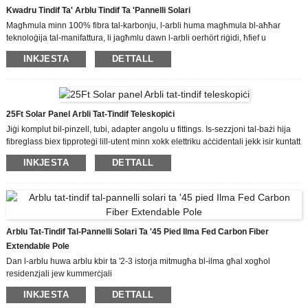
Kwadru Tindif Ta' Arblu Tindif Ta 'pannelli Solari
Magħmula minn 100% fibra tal-karbonju, l-arbli huma magħmula bl-aħħar
teknoloġija tal-manifattura, li jagħmlu dawn l-arbli oerhört riġidi, ħfief u
imħatteb.
INKJESTA
DETTALL
Is-sezzjoni trasversali hija lixxa ħafna u komda biex tmiss, u tista 'wkoll
tiġġebbed bla xkiel u malajr.
25Ft Solar Panel Arbli Tat-Tindif Teleskopiċi
Jiġi komplut bil-pinzell, tubi, adapter angolu u fittings. Is-sezzjoni tal-bażi hija
fibreglass biex tipproteġi lill-utent minn xokk elettriku aċċidentali jekk isir kuntatt
ma 'linja tal-enerġija.
INKJESTA
DETTALL
Arblu Tat-Tindif Tal-Pannelli Solari Ta '45 Pied Ilma Fed Carbon Fiber
Extendable Pole
Dan l-arblu huwa arblu kbir ta '2-3 istorja mitmugħa bl-ilma għal xogħol
residenzjali jew kummerċjali
Il-virga tat-tindif solari tintuża prinċipalment għat-tindif u l-manutenzjoni ta
INKJESTA
DETTALL
'kuljum tal-fotovoltajċi. Id-disinn tal-virga teleskopika jissodisfa l-ħtiġijiet ta 'tindif