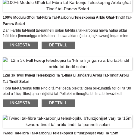
'waqfien għall-operaturi tagħna.
100% Modulu Għoli Tal-Fibra Tal-Karbonju Teleskoping Arblu Għat-Tindif Tal-
Panew Solari
Dan l-arblu tat-tindif tal-pannelli solari tal-fibra tal-karbonju huwa ħafna aktar
faċli biex jimmaniġġa minħabba li huwa aktar riġidu u jitgħawweġ inqas minn
arblu tal-aluminju.
INKJESTA
DETTALL
Iċ-zokk teleskopiku huwa wkoll dejjem mgħammar b'adapter tal-kantuniera
sabiex tkun tista 'faċilment tpoġġi l-pinzell f'kantuniera meta tnaddaf il-pannelli
solari.
12m 3k Twill Twieqi Teleskopiċi Ta 'l-Ilma Li Jinġarru Arblu Tat-Tindif Arblu
Tat-Tindif Solari
Fibra tal-Karbonju toffri r-riġidità meħtieġa biex taħdem bil-kumdità f'għoli ta '30
pied u 'l fuq. Ittestjajna r-riġidità tal-Pollakki mitmugħa bl-Ilma bi kważi kull
marka fis-suq illum u l-Pollakki mitmugħa bl-Ilma għandhom riġidità superjuri
INKJESTA
DETTALL
Twieqi Tal-Fibra Tal-Karbonju Teleskopiku B'funzjonijiet Varji Ta '15m