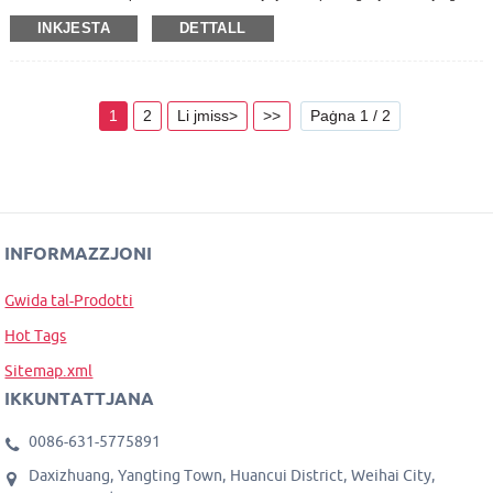
jissakkru fi kwalunkwe tul, faċli biex jintużaw, faċli biex iġorru u faċli biex
INKJESTA
DETTALL
tinħażen.
Jistgħu jiġu estiżi għal tul massimu fi ftit minuti billi jinġibdu 'l barra u jissakkru
kull sezzjoni teleskopika.
1
2
Li jmiss>
>>
Paġna 1 / 2
INFORMAZZJONI
Gwida tal-Prodotti
Hot Tags
Sitemap.xml
IKKUNTATTJANA
0086-631-5775891
Daxizhuang, Yangting Town, Huancui District, Weihai City,