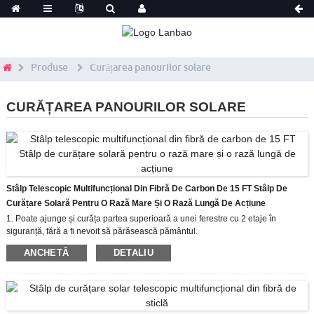
Produse
Curățarea panourilor solare
CURĂȚAREA PANOURILOR SOLARE
Stâlp Telescopic Multifuncțional Din Fibră De Carbon De 15 FT Stâlp De
Curățare Solară Pentru O Rază Mare Și O Rază Lungă De Acțiune
1. Poate ajunge și curăța partea superioară a unei ferestre cu 2 etaje în
siguranță, fără a fi nevoit să părăsească pământul.
2. Economisiți timp prin curățarea și clătirea geamurilor în același timp, nu este
ANCHETĂ
DETALIU
nevoie să curățați cu racletă sau cu ștergerea geamului
3. Construcția ușoară din fibră de sticlă a stâlpilor va face curățarea ferestrelor
la fel de simplă ca și aspirarea podelelor.
În gama noastră, stâlpul poate fi adaptat la orice lungime și aveți voie să
adăugați sau să eliminați secțiuni pentru a se potrivi înălțimii de lucru necesare.