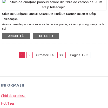
Stâlp De Curățare Panouri Solare Din Fibră De Carbon De 20 M Stâlp
Telescopic.
Acesta permite panoului solar să fie curățat precis, eficient și în siguranță de la
sol
Acești stâlpi telescopici din fibră de carbon alunecă fără efort și pot fi blocați la
ANCHETĂ
DETALIU
orice lungime, ușor de utilizat, ușor de transportat și ușor de stocat.
Ele pot fi extinse la lungimea maximă în câteva minute, trăgând și blocând
fiecare secțiune telescopică.
1
2
Următorul >
>>
Pagina 1 / 2
INFORMAŢII
Ghid de produse
Hot Tags