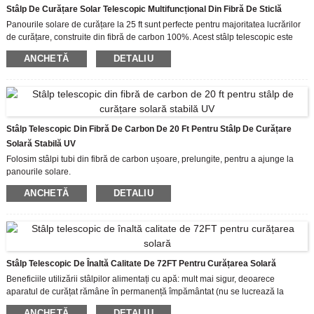
Ușurința stâlpului poate ajuta la reducerea oboselii, la creșterea productivității
Stâlp De Curățare Solar Telescopic Multifuncțional Din Fibră De Sticlă
și a vitezei la locul de muncă. Veți găsi mai ușor să lucrați cu stâlpul nostru.
Panourile solare de curățare la 25 ft sunt perfecte pentru majoritatea lucrărilor
de curățare, construite din fibră de carbon 100%. Acest stâlp telescopic este
incredibil de rigid, ușor și foarte puternic. În gamă, acestea pot fi adaptate la
ANCHETĂ
DETALIU
orice lungime și aveți voie să adăugați sau să eliminați secțiuni pentru a se
potrivi înălțimii de lucru necesare, un stâlp pentru toate lucrările.
Designul clemei laterale transversale deținut de brevet prinde stâlpul mult mai
strâns decât alte cleme. Se deschide și se închide cu ușurință chiar și în acele
luni reci de iarnă când sunt necesare mănuși.
* Avertisment: fibra de carbon este un conductor electric excelent. Stalpii noștri
Stâlp Telescopic Din Fibră De Carbon De 20 Ft Pentru Stâlp De Curățare
ar putea fi fabricați cu un strat exterior din fibră de sticlă pentru a adăuga
Solară Stabilă UV
caracterul de izolare.
Folosim stâlpi tubi din fibră de carbon ușoare, prelungite, pentru a ajunge la
panourile solare.
Sistemul de stâlp alimentat cu apă este incredibil de versatil, astfel încât
ANCHETĂ
DETALIU
curățenii îl pot folosi pentru o serie de sarcini diferite. Acest lucru scutește
nevoia de echipamente multiple.
Stâlp Telescopic De Înaltă Calitate De 72FT Pentru Curățarea Solară
Beneficiile utilizării stâlpilor alimentați cu apă: mult mai sigur, deoarece
aparatul de curățat rămâne în permanență împământat (nu se lucrează la
înălțime).
ANCHETĂ
DETALIU