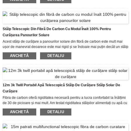
Nu sunt necesari detergenți sau substanțe chimice în timpul procesului care îl
fac foarte prietenos cu mediul.
Poate produce apă pură toată ziua, tot ce este nevoie este o alimentare cu apă,
ceea ce face posibilă efectuarea unor timpi de lucru mai mari și mai puțini timpi
de nefuncționare pentru operatorii noștri.
Stâlp Telescopic Din Fibră De Carbon Cu Modul Înalt 100% Pentru
Curățarea Panourilor Solare
Acest stâlp de curățare a panourilor solare din fibră de carbon este mult mai
ușor de manevrat deoarece este mai rigid și se îndoaie mai puțin decât un stâlp
de aluminiu.
ANCHETĂ
DETALIU
De asemenea, tija telescopică este întotdeauna echipată cu un adaptor de colț,
astfel încât să puteți pune cu ușurință peria într-un colț atunci când curățați
panourile solare.
12m 3k Twill Portabil Apă Telescopică Stâlp De Curățare Stâlp Solar De
Curățare
Fibra de carbon oferă rigiditatea necesară pentru a lucra confortabil la înălțimi
de 30 de picioare și mai mult. Am testat rigiditatea stâlpilor alimentați cu apă cu
aproape toate mărcile de pe piață astăzi, iar stâlpii alimentați cu apă au o
ANCHETĂ
DETALIU
rigiditate superioară