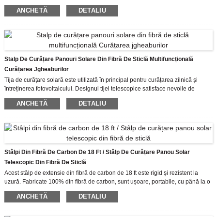
Tija de curățare solară este utilizată în principal pentru curățarea zilnică și
ANCHETĂ
DETALIU
întreținerea fotovoltaicului. Designul tijei telescopice satisface nevoile de
curățare pe distanțe lungi și pe scară largă, care este sigură și fiabilă.
Stalp De Curățare Panouri Solare Din Fibră De Sticlă Multifuncțională
Curățarea Jgheaburilor
Tija de curățare solară este utilizată în principal pentru curățarea zilnică și
întreținerea fotovoltaicului. Designul tijei telescopice satisface nevoile de
curățare pe distanțe lungi și pe scară largă, care este sigură și fiabilă.
ANCHETĂ
DETALIU
Stâlpi Din Fibră De Carbon De 18 Ft / Stâlp De Curățare Panou Solar
Telescopic Din Fibră De Sticlă
Acest stâlp de extensie din fibră de carbon de 18 ft este rigid și rezistent la
uzură. Fabricate 100% din fibră de carbon, sunt ușoare, portabile, cu până la o
cincime din greutatea oțelului și de multe ori mai puternice, stâlpii telescopici
ANCHETĂ
DETALIU
din fibră de carbon sunt ideali.