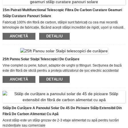
15m Patrati Multifunctional Telescopic Fibra De Carbon Curatare Geamuri
Stâlp Curatare Panouri Solare
Fabricați 100% din fibră de carbon, stâlpii sunt fabricați cu cea mai recentă
tehnologie de fabricație, făcând acești stâlpi incredibil de rigidi, ușori și robusti.
Secțiunea transversală este foarte netedă și confortabilă la atingere și, de
ANCHETĂ
DETALIU
asemenea, se poate întinde ușor și rapid.
25ft Panou Solar Stalpi Telescopici De Curățare
Vine complet cu perie, tuburi, adaptor de unghi și fitinguri. Secțiunea de bază
este din fibră de sticlă pentru a proteja utilizatorul de șoc electric accidental
dacă se face contact cu o linie de alimentare.
ANCHETĂ
DETALIU
Stâlp De Curățare A Panoului Solar De 45 De Picioare Stâlp Extensibil Din
Fibră De Carbon Alimentat Cu Apă
Acest stâlp este un stâlp grozav de 2-3 etaje alimentat cu apă pentru lucrări
rezidențiale sau comerciale