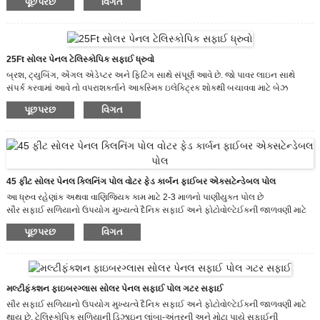
પૂછપરછ
વિગત
ઝડપથી ખેંચાઈ શકે છે.
25Ft સોલર પેનલ ટેલિસ્કોપિક સફાઈ ધ્રુવો
બ્રશ, ટ્યુબિંગ, એંગલ એડેપ્ટર અને ફિટિંગ સાથે સંપૂર્ણ આવે છે. જો પાવર લાઇન સાથે
સંપર્ક કરવામાં આવે તો વપરાશકર્તાને આકસ્મિક ઇલેક્ટ્રિક શોકથી બચાવવા માટે બેઝ
સેક્શન ફાઇબરગ્લાસ છે.
પૂછપરછ
વિગત
45 ફીટ સોલર પેનલ ક્લિનિંગ પોલ વોટર ફેડ કાર્બન ફાઈબર એક્સટેન્ડેબલ પોલ
આ ધ્રુવ રહેણાંક અથવા વાણિજ્યિક કામ માટે 2-3 માળનો પાણીયુક્ત પોલ છે
સૌર સફાઈ સળિયાનો ઉપયોગ મુખ્યત્વે દૈનિક સફાઈ અને ફોટોવોલ્ટેઈકની જાળવણી માટે
થાય છે. ટેલિસ્કોપિક સળિયાની ડિઝાઇન લાંબા-અંતરની અને મોટા પાયે સફાઈની
પૂછપરછ
વિગત
જરૂરિયાતોને પૂર્ણ કરે છે, જે સલામત અને વિશ્વસનીય છે.
મલ્ટીફંક્શન ફાઇબરગ્લાસ સોલર પેનલ સફાઈ પોલ ગટર સફાઈ
સૌર સફાઈ સળિયાનો ઉપયોગ મુખ્યત્વે દૈનિક સફાઈ અને ફોટોવોલ્ટેઈકની જાળવણી માટે
થાય છે. ટેલિસ્કોપિક સળિયાની ડિઝાઇન લાંબા-અંતરની અને મોટા પાયે સફાઈની