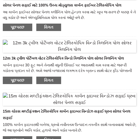
સોલર પેનલ સફાઈ માટે 100% ઉચ્ચ મોડ્યુલસ કાર્બન ફાઈબર ટેલિસ્કોપિંગ પોલ
આ કાર્બન ફાઈબર સોલાર પેનલ ક્લીનિંગ પોલ હેન્ડલ કરવા માટે ખૂબ જ સરળ છે કારણ કે તે
વધુ કઠોર છે અને એલ્યુમિનિયમ પોલ કરતાં ઓછું વળે છે.
ટેલિસ્કોપિક સ્ટેમ હંમેશા કોર્નર એડેપ્ટરથી સજ્જ હોય ​​છે જેથી તમે સોલાર પેનલ્સ સાફ
પૂછપરછ
વિગત
કરતી વખતે સરળતાથી બ્રશને ખૂણામાં મૂકી શકો.
12m 3k ટ્વીલ પોર્ટેબલ વોટર ટેલિસ્કોપિક વિન્ડો ક્લિનિંગ પોલ સોલર ક્લિનિંગ પોલ
કાર્બન ફાઇબર 30 ફૂટ અને તેનાથી વધુની ઊંચાઈ પર આરામથી કામ કરવા માટે જરૂરી
કઠોરતા પ્રદાન કરે છે. અમે આજે બજારમાં લગભગ દરેક બ્રાન્ડ સાથે વોટર ફીડ પોલ્સની
કઠોરતાનું પરીક્ષણ કર્યું છે અને વોટરફેડ પોલ્સ શ્રેષ્ઠ કઠોરતા ધરાવે છે.
પૂછપરછ
વિગત
15m ચોરસ મલ્ટીફંક્શન ટેલિસ્કોપિક કાર્બન ફાઇબર વિન્ડોઝ સફાઈ ધ્રુવ સોલર પેનલ
સફાઈ
100% કાર્બન ફાઇબરથી બનેલા, ધ્રુવો નવીનતમ ઉત્પાદન તકનીક સાથે બનાવવામાં આવે છે,
જે આ ધ્રુવોને અતિ કઠોર, હલકો અને કઠોર બનાવે છે.
ક્રોસ સેક્શન ખૂબ જ સરળ અને સ્પર્શ કરવા માટે આરામદાયક છે, અને તે સરળતાથી અને