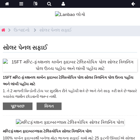
ઉત્પાદનો
સોલર પેનલ સફાઈ
સોલર પેનલ સફાઈ
15FT મલ્ટિ-ફંક્શનલ કાર્બન ફાઇબર ટેલિસ્કોપિક પોલ સોલર ક્લિનિંગ પોલ ઉચ્ચ પહોંચ
અને લાંબી પહોંચ માટે
1. તે 2 માળની વિન્ડોની ટોચ પર સુરક્ષિત રીતે પહોંચી શકે છે અને તેને સાફ કરી શકે છે જ્યારે
ક્યારેય જમીન છોડવાની જરૂર નથી.
2. તમે એક જ સમયે તમારી વિન્ડો સાફ કરીને અને કોગળા કરીને સમય બચાવો છો, વિન્ડો
પૂછપરછ
વિગત
સાફ કરવાની અથવા સાફ કરવાની જરૂર નથી
3. થાંભલાના હળવા વજનના ફાઇબરગ્લાસનું બાંધકામ તમારી બારીઓની સફાઈને તમારા
માળને વેક્યૂમ કરવા જેટલું સરળ બનાવશે.
અમારી શ્રેણીમાં, ધ્રુવને કોઈપણ લંબાઈમાં અનુકૂળ કરી શકાય છે, અને તમને જરૂરી
કાર્યકારી ઊંચાઈને અનુરૂપ વિભાગો ઉમેરવા અથવા દૂર કરવાની મંજૂરી છે. ધ્રુવની હળવાશ
મલ્ટિફંક્શન ફાઇબરગ્લાસ ટેલિસ્કોપિક સોલર ક્લિનિંગ પોલ
થાક ઘટાડવામાં, ઉત્પાદકતા વધારવામાં અને કામ પર ઝડપ વધારવામાં મદદ કરી શકે છે. તમને
100% કાર્બન ફાઇબરથી બનેલા મોટા ભાગના સફાઈ કામો માટે 25 ફૂટની ઊંચાઈએ સોલાર