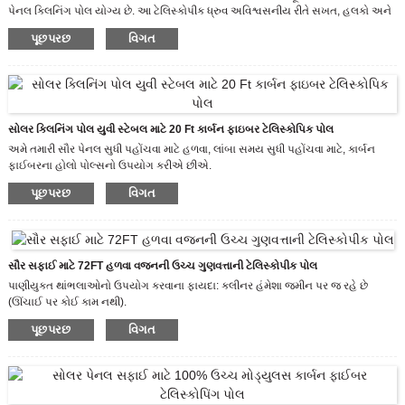
અમારા ધ્રુવ સાથે કામ કરવાનું વધુ સરળ લાગશે.
પેનલ ક્લિનિંગ પોલ યોગ્ય છે. આ ટેલિસ્કોપીક ધ્રુવ અવિશ્વસનીય રીતે સખત, હલકો અને
ખૂબ જ મજબૂત છે. શ્રેણીમાં, તેઓ કોઈપણ લંબાઈ સાથે અનુકૂલિત થઈ શકે છે, અને તમને
પૂછપરછ
વિગત
જરૂરી કાર્યકારી ઊંચાઈને અનુરૂપ વિભાગો ઉમેરવા અથવા દૂર કરવાની મંજૂરી છે, બધી
નોકરીઓ માટે એક ધ્રુવ.
પેટન્ટની માલિકીની ટ્રાંસવર્સ લેટરલ ક્લેમ્પ ડિઝાઇન અન્ય પ્રકારના ક્લેમ્પ્સ કરતાં ધ્રુવને
વધુ કડક પકડે છે. જ્યારે મોજાની જરૂર હોય ત્યારે શિયાળાના ઠંડા મહિનાઓમાં પણ તે
સરળતાથી ખોલી અને બંધ થાય છે.
* ચેતવણી: કાર્બન ફાઈબર ઉત્તમ વિદ્યુત વાહક છે. ઇન્સ્યુલેશન પાત્ર ઉમેરવા માટે અમારા
સોલર ક્લિનિંગ પોલ યુવી સ્ટેબલ માટે 20 Ft કાર્બન ફાઇબર ટેલિસ્કોપિક પોલ
ધ્રુવો ફાઇબરગ્લાસ બાહ્ય સ્તર સાથે બનાવી શકાય છે.
અમે તમારી સૌર પેનલ સુધી પહોંચવા માટે હળવા, લાંબા સમય સુધી પહોંચવા માટે, કાર્બન
ફાઈબરના હોલો પોલ્સનો ઉપયોગ કરીએ છીએ.
વોટર-ફીડ પોલ સિસ્ટમ અતિ સર્વતોમુખી છે, તેથી ક્લીનર્સ તેનો ઉપયોગ સંખ્યાબંધ વિવિધ
પૂછપરછ
વિગત
કાર્યો માટે કરી શકે છે. આ સાધનોના બહુવિધ બિટ્સની જરૂરિયાતને બચાવે છે.
સૌર સફાઈ માટે 72FT હળવા વજનની ઉચ્ચ ગુણવત્તાની ટેલિસ્કોપીક પોલ
પાણીયુક્ત થાંભલાઓનો ઉપયોગ કરવાના ફાયદા: ક્લીનર હંમેશા જમીન પર જ રહે છે
(ઊંચાઈ પર કોઈ કામ નથી).
કોઈ ડિટર્જન્ટ અથવા રસાયણો અથવા પ્રક્રિયા દરમિયાન જરૂરી નથી કે જે તેને ખૂબ
પૂછપરછ
વિગત
પર્યાવરણને અનુકૂળ બનાવે છે.
આખો દિવસ શુદ્ધ પાણીનું ઉત્પાદન કરી શકે છે તે પાણી પુરવઠાની જરૂર છે જે અમારા
ઓપરેટિવ્સ માટે કામના વધુ સમય અને ઓછા સમય માટે શક્ય બનાવે છે.