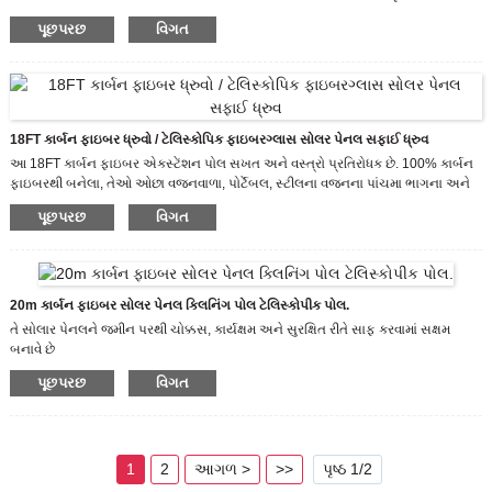
જરૂરિયાતોને પૂર્ણ કરે છે, જે સલામત અને વિશ્વસનીય છે.
પૂછપરછ
વિગત
18FT કાર્બન ફાઇબર ધ્રુવો / ટેલિસ્કોપિક ફાઇબરગ્લાસ સોલર પેનલ સફાઈ ધ્રુવ
આ 18FT કાર્બન ફાઇબર એક્સ્ટેંશન પોલ સખત અને વસ્ત્રો પ્રતિરોધક છે. 100% કાર્બન
ફાઇબરથી બનેલા, તેઓ ઓછા વજનવાળા, પોર્ટેબલ, સ્ટીલના વજનના પાંચમા ભાગના અને
અનેક ગણા મજબૂત હોય છે, કાર્બન ફાઇબર ટેલિસ્કોપિંગ ધ્રુવો આદર્શ રીતે હોય છે.
પૂછપરછ
વિગત
20m કાર્બન ફાઇબર સોલર પેનલ ક્લિનિંગ પોલ ટેલિસ્કોપીક પોલ.
તે સોલાર પેનલને જમીન પરથી ચોક્કસ, કાર્યક્ષમ અને સુરક્ષિત રીતે સાફ કરવામાં સક્ષમ
બનાવે છે
આ કાર્બન ફાઇબર ટેલિસ્કોપિંગ ધ્રુવો વિના પ્રયાસે સ્લાઇડ કરે છે અને કોઈપણ લંબાઈ,
પૂછપરછ
વિગત
ઉપયોગમાં સરળ, વહન કરવા માટે સરળ અને સ્ટોક કરવા માટે સરળ હોઈ શકે છે.
દરેક ટેલિસ્કોપિંગ વિભાગને બહાર ખેંચીને અને લૉક કરીને થોડી મિનિટોમાં તેને મહત્તમ
લંબાઈ સુધી લંબાવી શકાય છે.
1
2
આગળ >
>>
પૃષ્ઠ 1/2