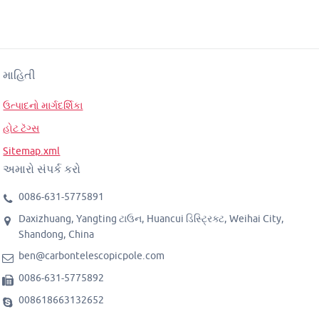
માહિતી
ઉત્પાદનો માર્ગદર્શિકા
હોટ ટૅગ્સ
Sitemap.xml
અમારો સંપર્ક કરો
0086-631-5775891
Daxizhuang, Yangting ટાઉન, Huancui ડિસ્ટ્રિક્ટ, Weihai City,
Shandong, China
ben@carbontelescopicpole.com
0086-631-5775892
008618663132652