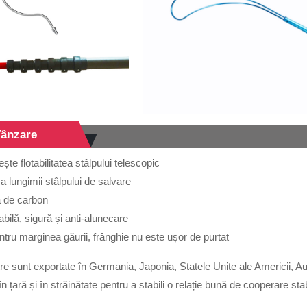
Vânzare
ește flotabilitatea stâlpului telescopic
 a lungimii stâlpului de salvare
ra de carbon
abilă, sigură și anti-alunecare
tru marginea găurii, frânghie nu este ușor de purtat
e sunt exportate în Germania, Japonia, Statele Unite ale Americii, Aust
 țară și în străinătate pentru a stabili o relație bună de cooperare sta