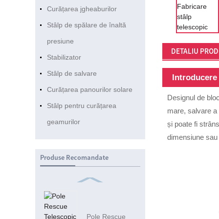
Curățarea jgheaburilor
Stâlp de spălare de înaltă
presiune
DETALIU PRO
Stabilizator
Stâlp de salvare
Introducere
Curățarea panourilor solare
Designul de bloca
Stâlp pentru curățarea
mare, salvare a a
geamurilor
și poate fi strâ
dimensiune sau a
Produse Recomandate
Pole Rescue