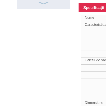
Specificații
Tub din fibră de
Nume
sticlă ISO9001
Caracteristica
Frp Square 15ft
20mm
Tuburi
compozite
Caietul de sar
telescopice din
fibră de sticlă
de 18FT
Stâlp telescopic
Dimensiune