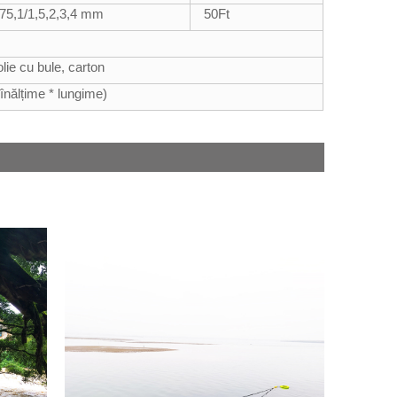
,75,1/1,5,2,3,4 mm
50
Ft
olie cu bule, carton
înălțime * lungime)