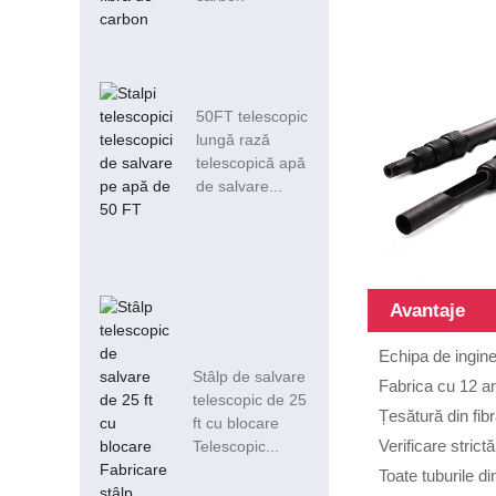
50FT telescopic
lungă rază
telescopică apă
de salvare...
Avantaje
Echipa de ingine
Stâlp de salvare
Fabrica cu 12 an
telescopic de 25
Țesătură din fib
ft cu blocare
Verificare strictă
Telescopic...
Toate tuburile d