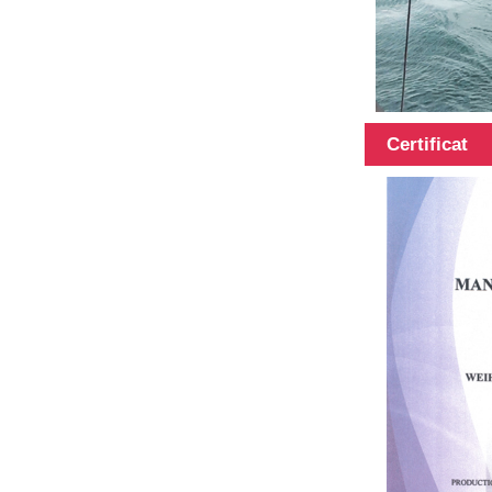
lungimea
poate...
Stâlp
telescopic
Certificat
100% fibră de
carbon stâlp
multifuncțional
Stâlp telescopic
din materiale
hibride de 45 ft