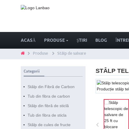
ACASĂ
PRODUSE
ŞTIRI
BLOG
ÎNTRE
Produse
Stâlp de salvare
STÂLP TEL
Categorii
Stâlp din Fibră de Carbon
Tub din fibra de carbon
Stâlp din fibră de sticlă
Tub din fibra de sticla
Stâlp de cules de fructe