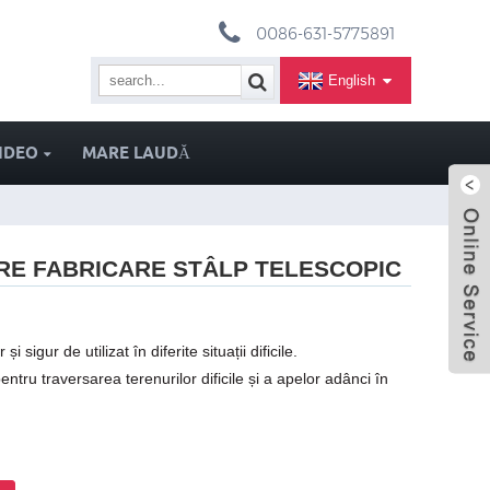
0086-631-5775891
English
IDEO
MARE LAUDĂ
ARE FABRICARE STÂLP TELESCOPIC
 sigur de utilizat în diferite situații dificile.
pentru traversarea terenurilor dificile și a apelor adânci în