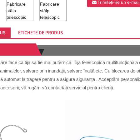
Trimiteți-ne un e-mail
DUS
ETICHETE DE PRODUS
re face ca tija să fie mai puternică. Tija telescopică multifuncțională 
nimalelor, salvare prin inundații, salvare înaltă etc. Cu blocarea de sig
nsă automat la tragere pentru a asigura siguranța . Acceptăm personal
ccesorii, vă rugăm să contactați serviciul pentru clienți.