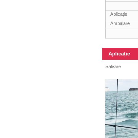
din fibră de
sticlă rezistentă
de 12 m
Aplicație
Ambalare
Aplicație
Tuburi din
Salvare
fibră de
carbon cu
suprafață
diferită, 3K,
6K, 12K, a...
Tub din fibră
de carbon cu
lungimi
diferite,