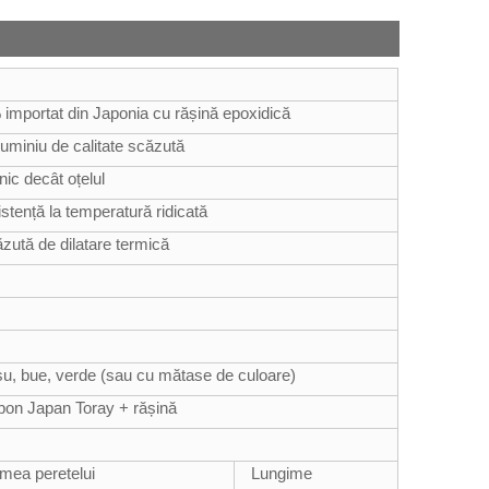
% importat din Japonia cu rășină epoxidică
aluminiu de calitate scăzută
nic decât oțelul
stență la temperatură ridicată
ăzută de dilatare termică
roșu, bue, verde (sau cu mătase de culoare)
rbon Japan Toray + rășină
mea peretelui
Lungime