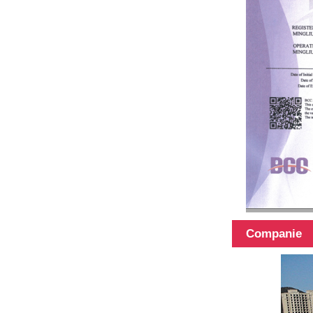
Stâlp telescopic
din fibră de
carbon de
suprafață 3k
12k
Companie