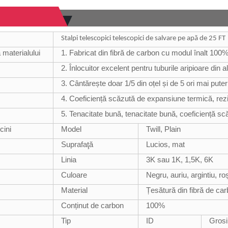
Stalpi telescopici telescopici de salvare pe apă de 25 FT
 materialului
1. Fabricat din fibră de carbon cu modul înalt 100
2. Înlocuitor excelent pentru tuburile aripioare din 
3. Cântărește doar 1/5 din oțel și de 5 ori mai puter
4. Coeficiență scăzută de expansiune termică, rezi
5. Tenacitate bună, tenacitate bună, coeficiență sc
cini
Model
Twill, Plain
Suprafaţă
Lucios, mat
Linia
3K sau 1K, 1,5K, 6K
Culoare
Negru, auriu, argintiu, 
Material
Țesătură din fibră de ca
Conținut de carbon
100%
Tip
ID
Grosi