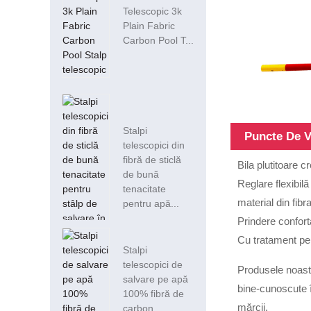
Telescopic 3k
Plain Fabric
Carbon Pool T...
Stalpi
Puncte De 
telescopici din
fibră de sticlă
Bila plutitoare cr
de bună
Reglare flexibilă
tenacitate
material din fib
pentru apă...
Prindere confort
Cu tratament pen
Stalpi
telescopici de
Produsele noastr
salvare pe apă
bine-cunoscute în
100% fibră de
mărcii.
carbon