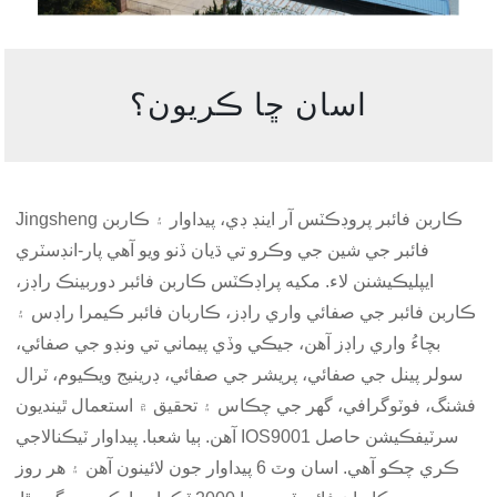
اسان ڇا ڪريون؟
Jingsheng ڪاربن فائبر پروڊڪٽس آر اينڊ ڊي، پيداوار ۽ ڪاربن
فائبر جي شين جي وڪرو تي ڌيان ڏنو ويو آهي پار-انڊسٽري
ايپليڪيشنن لاء. مکيه پراڊڪٽس ڪاربن فائبر دوربينڪ راڊز،
ڪاربن فائبر جي صفائي واري راڊز، ڪاربان فائبر ڪيمرا راڊس ۽
بچاءُ واري راڊز آهن، جيڪي وڏي پيماني تي ونڊو جي صفائي،
سولر پينل جي صفائي، پريشر جي صفائي، ڊرينيج ويڪيوم، ٽرال
فشنگ، فوٽوگرافي، گهر جي چڪاس ۽ تحقيق ۾ استعمال ٿينديون
آهن. ٻيا شعبا. پيداوار ٽيڪنالاجي IOS9001 سرٽيفڪيشن حاصل
ڪري چڪو آهي. اسان وٽ 6 پيداوار جون لائينون آهن ۽ هر روز