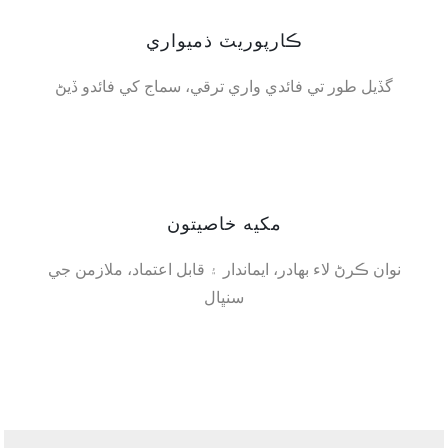
ڪارپوريٽ ذميواري
گڏيل طور تي فائدي واري ترقي، سماج کي فائدو ڏيڻ
مکيه خاصيتون
نوان ڪرڻ لاء بهادر، ايماندار ۽ قابل اعتماد، ملازمن جي
سنڀال