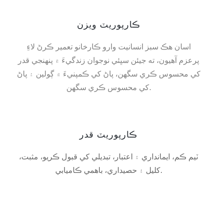
ڪارپوريٽ ويزن
اسان هڪ سبز انسانيت وارو ڪارخانو تعمير ڪرڻ لاءِ
پرعزم آهيون، ته جيئن سڀئي نوجوان زندگيءَ ۾ پنهنجي قدر
کي محسوس ڪري سگهن، پاڻ کي ڪمپنيءَ ۾ ڳولين ۽ پاڻ
کي محسوس ڪري سگهن.
ڪارپوريٽ قدر
ٽيم ڪم، ايمانداري ۽ اعتبار، تبديلي کي قبول ڪريو، مثبت،
کليل ۽ حصيداري، باهمي ڪاميابي.