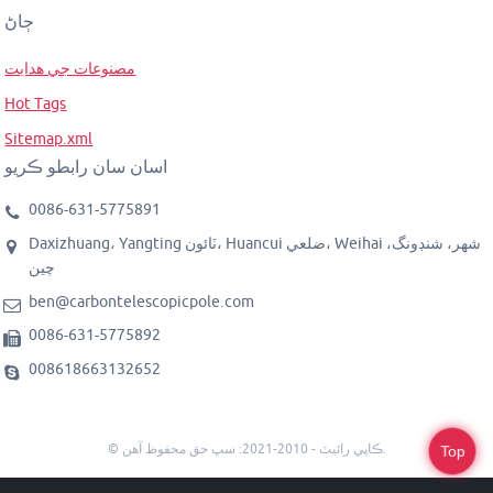
ڄاڻ
مصنوعات جي ھدايت
Hot Tags
Sitemap.xml
اسان سان رابطو ڪريو
0086-631-5775891
Daxizhuang، Yangting ٽائون، Huancui ضلعي، Weihai شهر، شنڊونگ،
چين
ben@carbontelescopicpole.com
0086-631-5775892
008618663132652
© ڪاپي رائيٽ - 2010-2021: سڀ حق محفوظ آهن.
Top