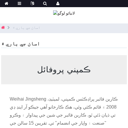
اسان جي باري ۾
اسان جي باري ۾
ڪمپني پروفائل
Weihai Jingsheng ڪاربن فائبر پراڊڪٽس ڪمپني، لميٽيڊ،
2008 ۾ قائم ڪئي وئي، هڪ ڪارخانو آهي جيڪو آر اينڊ ڊي
تي ڌيان ڏئي ٿو، ڪاربن فائبر جي شين جي پيداوار ۽ وڪرو
"صنعت ۽ واپار جي انضمام" تي. تقريبن 15 سالن جي