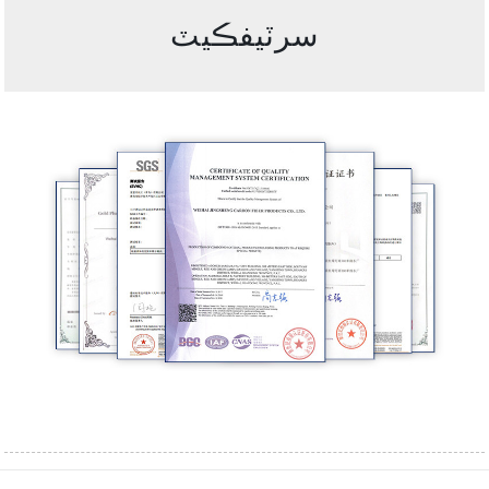
سرٽيفڪيٽ