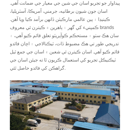
پيداوار جو تجربو اسان جي شين جي معيار جي ضمانت آهي.
اسان جون شيون برطانيه، جرمني، آمريڪا، آسٽريليا،
ڪينيڊا ۽ ٻين عالمي مارڪيٽن ڏانهن برآمد ڪيا ويا آهن.
ڪمپنيء کي گهر ۽ ٻاهرين ۾ ڪيترن ئي معروف brands
سان هڪ سٺو ۽ مستحڪم ڪوآپريٽو تعلق قائم ڪيو آهي، ۽
تدريجي طور تي هڪ مضبوط ڏات، ٽيڪنالاجي ۽ اچان فائدو
قائم ڪيو آهي. اسان ڪيترن ئي شعبن ۾ اسان جي جمع ٿيل
ٽيڪنيڪل تجربو کي استعمال ڪريون ٿا ته جيئن اسان جي
گراهڪن کي فائدو حاصل ٿئي.