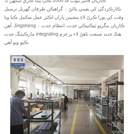
ڪاربان فائبر ٽيوب جا 2000 ٽڪرا پيدا ڪري سگھن ٿا.
ڪارڪردگي کي يقيني بڻائڻ ۽ گراهڪن طرفان گهربل ترسيل
وقت کي پورا ڪرڻ لاءِ مشينن پاران اڪثر عمل مڪمل ڪيا ويا
آهن. Jingsheng ڪاربان مڱريو ٽيڪنيڪي جدت، انتظام جدت ۽
مارڪيٽنگ جدت integrating هڪ جديد صنعت ٺاهڻ لاء پرعزم
ڪيو ويو آهي.