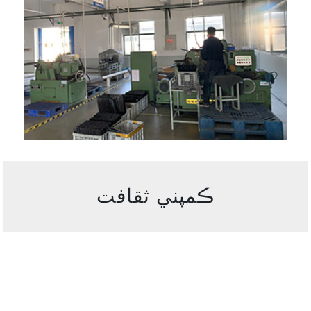
ڪمپني ثقافت