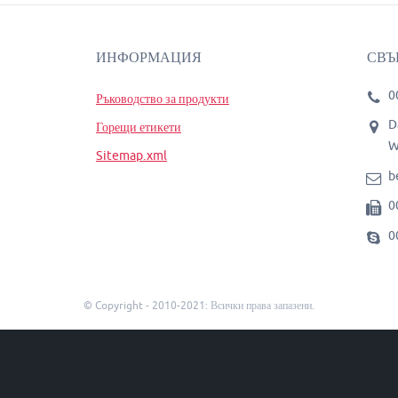
ИНФОРМАЦИЯ
СВЪ
0
Ръководство за продукти
D
Горещи етикети
W
Sitemap.xml
b
0
0
© Copyright - 2010-2021: Всички права запазени.