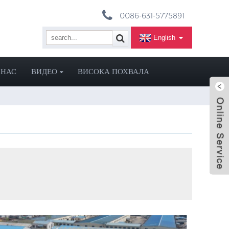
0086-631-5775891
English
 НАС
ВИДЕО
ВИСОКА ПОХВАЛА