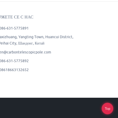
РЖЕТЕ СЕ С НАС
086-631-5775891
axizhuang, Yangting Town, Huancui District,
eihai City, Шандонг, Китай
en@carbontelescopicpole.com
086-631-5775892
08618663132652
Top