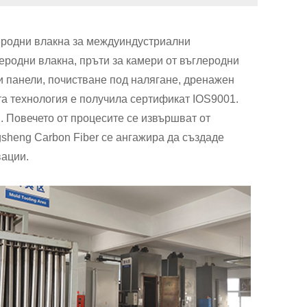
леродни влакна за междуиндустриални
еродни влакна, пръти за камери от въглеродни
и панели, почистване под налягане, дренажен
та технология е получила сертификат IOS9001.
 Повечето от процесите се извършват от
ngsheng Carbon Fiber се ангажира да създаде
вации.