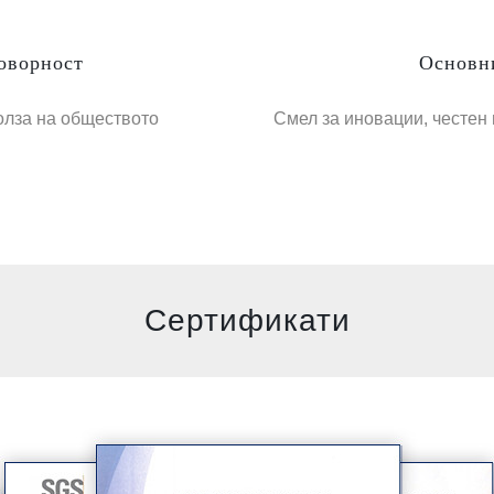
оворност
Основн
олза на обществото
Смел за иновации, честен
Сертификати