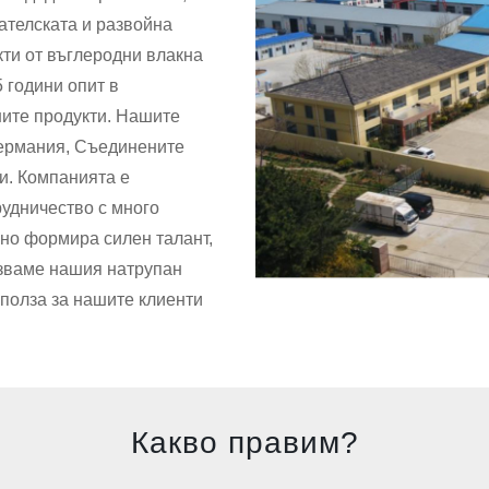
ателската и развойна
кти от въглеродни влакна
 години опит в
шите продукти. Нашите
Германия, Съединените
и. Компанията е
удничество с много
нно формира силен талант,
лзваме нашия натрупан
 полза за нашите клиенти
Какво правим?