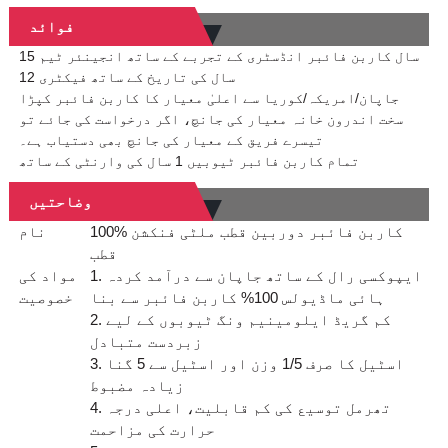
فوائد
15 سال کاربن فائبر انڈسٹری کے تجربے کے ساتھ انجینئر ٹیم
12 سال کی تاریخ کے ساتھ فیکٹری
جاپان/امریکہ/کوریا سے اعلیٰ معیار کا کاربن فائبر کپڑا
سخت اندرون خانہ معیار کی جانچ، اگر درخواست کی جائے تو
تیسرے فریق کے معیار کی جانچ بھی دستیاب ہے۔
تمام کاربن فائبر ٹیوبیں 1 سال کی وارنٹی کے ساتھ
وضاحتیں
100% کاربن فائبر دوربین قطب ملٹی فنکشن
نام
قطب
1. ایپوکسی رال کے ساتھ جاپان سے درآمد کردہ
مواد کی
ہائی ماڈیولس 100% کاربن فائبر سے بنا
خصوصیت
2. کم گریڈ ایلومینیم ونگ ٹیوبوں کے لیے
زبردست متبادل
3. اسٹیل کا صرف 1/5 وزن اور اسٹیل سے 5 گنا
زیادہ مضبوط
4. تھرمل توسیع کی کم قابلیت، اعلی درجہ
حرارت کی مزاحمت