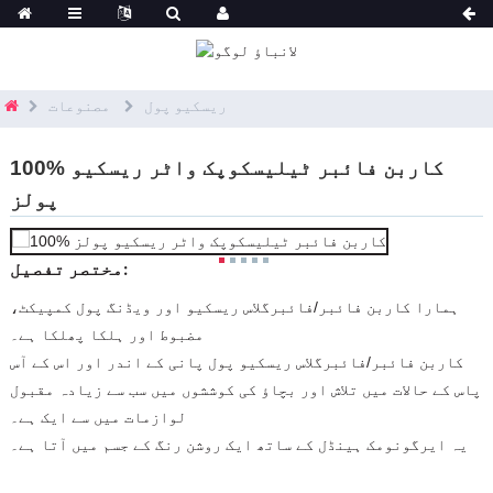
ریسکیو پول
مصنوعات
100% کاربن فائبر ٹیلیسکوپک واٹر ریسکیو
پولز
مختصر تفصیل:
ہمارا کاربن فائبر/فائبرگلاس ریسکیو اور ویڈنگ پول کمپیکٹ،
مضبوط اور ہلکا پھلکا ہے۔
کاربن فائبر/فائبرگلاس ریسکیو پول پانی کے اندر اور اس کے آس
پاس کے حالات میں تلاش اور بچاؤ کی کوششوں میں سب سے زیادہ مقبول
لوازمات میں سے ایک ہے۔
یہ ایرگونومک ہینڈل کے ساتھ ایک روشن رنگ کے جسم میں آتا ہے۔