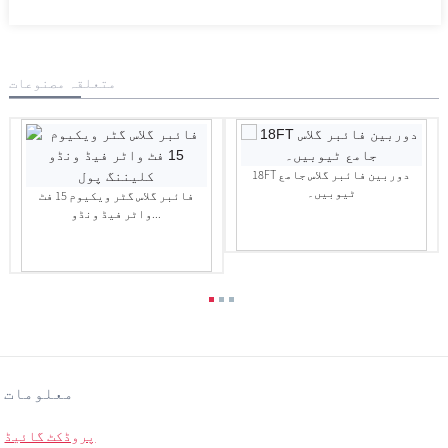
متعلقہ مصنوعات
18FT دوربین فائبر گلاس جامع
ٹیوبیں۔
فائبر گلاس گٹر ویکیوم 15 فٹ
واٹر فیڈ ونڈو...
معلومات
پروڈکٹ گائیڈ