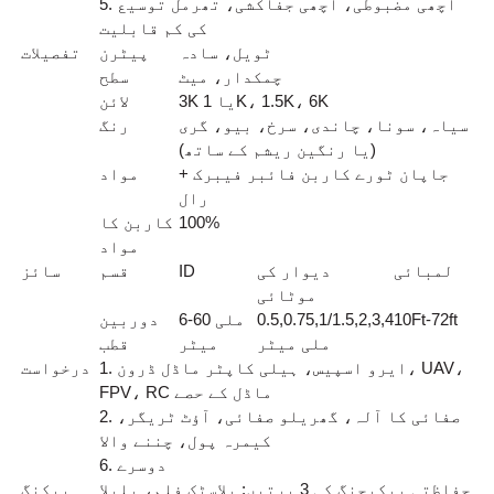
5. اچھی مضبوطی، اچھی جفاکشی، تھرمل توسیع
کی کم قابلیت
ٹویل، سادہ
پیٹرن
تفصیلات
چمکدار، میٹ
سطح
3K یا 1K، 1.5K، 6K
لائن
سیاہ، سونا، چاندی، سرخ، بیو، گری
رنگ
(یا رنگین ریشم کے ساتھ)
جاپان ٹورے کاربن فائبر فیبرک +
مواد
رال
100%
کاربن کا
مواد
لمبائی
دیوار کی
ID
قسم
سائز
موٹائی
10Ft-72ft
0.5,0.75,1/1.5,2,3,4
6-60 ملی
دوربین
ملی میٹر
میٹر
قطب
1. ایرو اسپیس، ہیلی کاپٹر ماڈل ڈرون، UAV،
درخواست
FPV، RC ماڈل کے حصے
2. صفائی کا آلہ، گھریلو صفائی، آؤٹ ٹریگر،
کیمرہ پول، چننے والا
6. دوسرے
حفاظتی پیکیجنگ کی 3 پرتیں: پلاسٹک فلم، بلبلا
پیکنگ