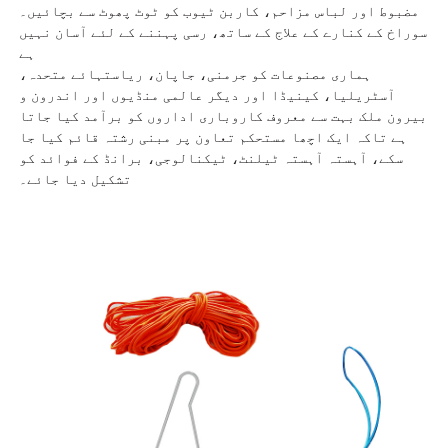
مضبوط اور لباس مزاحم، کاربن ٹیوب کو ٹوٹ پھوٹ سے بچائیں۔
سوراخ کے کنارے کے علاج کے ساتھ، رسی پہننے کے لئے آسان نہیں
ہے
ہماری مصنوعات کو جرمنی، جاپان، ریاستہائے متحدہ،
آسٹریلیا، کینیڈا اور دیگر عالمی منڈیوں اور اندرون و
بیرون ملک بہت سے معروف کاروباری اداروں کو برآمد کیا جاتا
ہے تاکہ ایک اچھا مستحکم تعاون پر مبنی رشتہ قائم کیا جا
سکے، آہستہ آہستہ ٹیلنٹ، ٹیکنالوجی، برانڈ کے فوائد کو
تشکیل دیا جائے۔