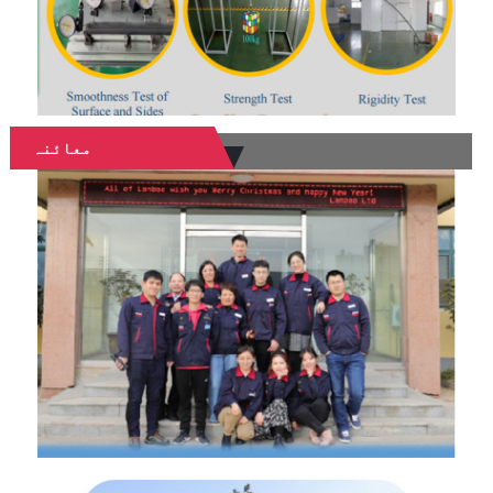
معائنہ