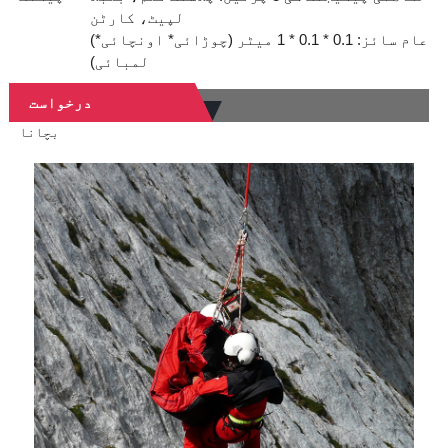
لپیٹ، کارٹن
(عام سائز: 0.1 * 0.1 * 1 میٹر (چوڑائی* اونچائی*
لمبائی)
درخواست
بچانا