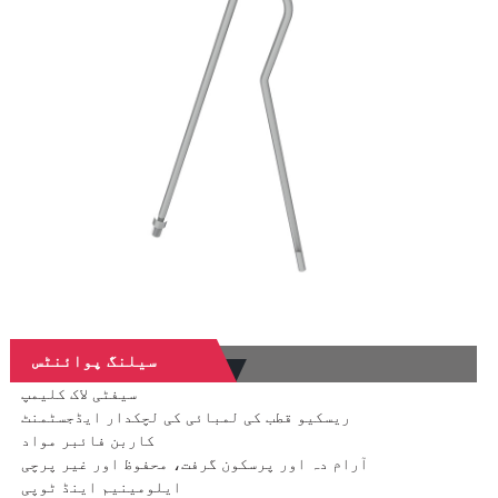
سیلنگ پوائنٹس
سیفٹی لاک کلیمپ
ریسکیو قطب کی لمبائی کی لچکدار ایڈجسٹمنٹ
کاربن فائبر مواد
آرام دہ اور پرسکون گرفت، محفوظ اور غیر پرچی
ایلومینیم اینڈ ٹوپی