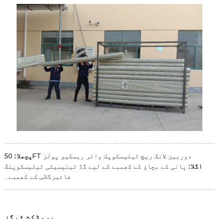
50FT دوربین لانگ ریچ ٹیلیسکوپک واٹر ریسکیو پولز
پچھلا:
اگلا:
پانی کے بچاؤ کے کھمبے کے لیے گڈ ٹینیسیٹی ٹیلیسکوپنگ
فائبرگلاس کے کھمبے۔
پروڈکٹ ٹیگز