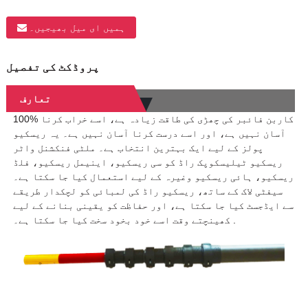
ہمیں ای میل بھیجیں۔
پروڈکٹ کی تفصیل
تعارف
100% کاربن فائبر کی چھڑی کی طاقت زیادہ ہے، اسے خراب کرنا
آسان نہیں ہے، اور اسے درست کرنا آسان نہیں ہے۔ یہ ریسکیو
پولز کے لیے ایک بہترین انتخاب ہے۔ ملٹی فنکشنل واٹر
ریسکیو ٹیلیسکوپک راڈ کو سی ریسکیو، اینیمل ریسکیو، فلڈ
ریسکیو، ہائی ریسکیو وغیرہ کے لیے استعمال کیا جا سکتا ہے۔
سیفٹی لاک کے ساتھ، ریسکیو راڈ کی لمبائی کو لچکدار طریقے
سے ایڈجسٹ کیا جا سکتا ہے، اور حفاظت کو یقینی بنانے کے لیے
کھینچتے وقت اسے خود بخود سخت کیا جا سکتا ہے۔ .