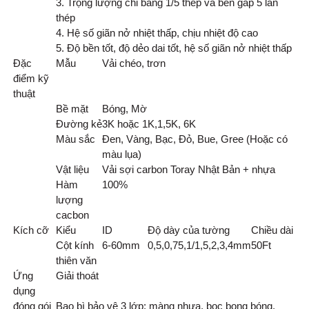
3. Trọng lượng chỉ bằng 1/5 thép và bền gấp 5 lần
thép
4. Hệ số giãn nở nhiệt thấp, chịu nhiệt độ cao
5. Độ bền tốt, độ dẻo dai tốt, hệ số giãn nở nhiệt thấp
Đặc
Mẫu
Vải chéo, trơn
điểm kỹ
thuật
Bề mặt
Bóng, Mờ
Đường kẻ
3K hoặc 1K,1,5K, 6K
Màu sắc
Đen, Vàng, Bạc, Đỏ, Bue, Gree (Hoặc có
màu lụa)
Vật liệu
Vải sợi carbon Toray Nhật Bản + nhựa
Hàm
100%
lượng
cacbon
Kích cỡ
Kiểu
ID
Độ dày của tường
Chiều dài
Cột kính
6-60mm
0,5,0,75,1/1,5,2,3,4mm
50
Ft
thiên văn
Ứng
Giải thoát
dụng
đóng gói
Bao bì bảo vệ 3 lớp: màng nhựa, bọc bong bóng,