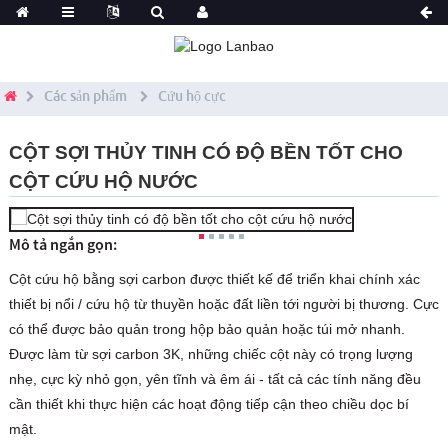
Các sản phẩm
Cứu hộ cực
CỘT SỢI THỦY TINH CÓ ĐỘ BỀN TỐT CHO
CỘT CỨU HỘ NƯỚC
Mô tả ngắn gọn:
Cột cứu hộ bằng sợi carbon được thiết kế để triển khai chính xác
thiết bị nổi / cứu hộ từ thuyền hoặc đất liền tới người bị thương. Cực
có thể được bảo quản trong hộp bảo quản hoặc túi mở nhanh.
Được làm từ sợi carbon 3K, những chiếc cột này có trọng lượng
nhẹ, cực kỳ nhỏ gọn, yên tĩnh và êm ái - tất cả các tính năng đều
cần thiết khi thực hiện các hoạt động tiếp cận theo chiều dọc bí
mật.