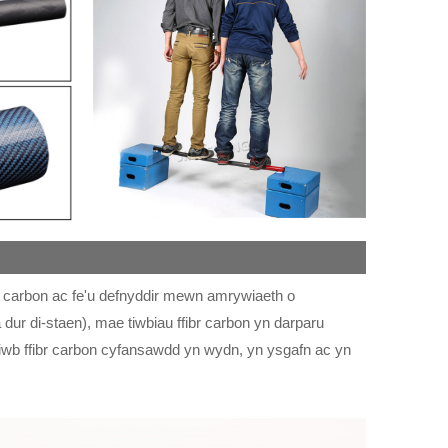
rau carbon ac fe'u defnyddir mewn amrywiaeth o
dur di-staen), mae tiwbiau ffibr carbon yn darparu
tiwb ffibr carbon cyfansawdd yn wydn, yn ysgafn ac yn