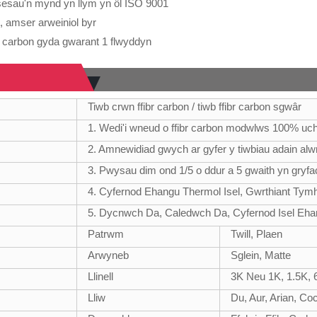
osesau'n mynd yn llym yn ôl ISO 9001
, amser arweiniol byr
ibr carbon gyda gwarant 1 flwyddyn
Tiwb crwn ffibr carbon / tiwb ffibr carbon sgwâr
1. Wedi'i wneud o ffibr carbon modwlws 100% uche
2. Amnewidiad gwych ar gyfer y tiwbiau adain al
3. Pwysau dim ond 1/5 o ddur a 5 gwaith yn gryfa
4. Cyfernod Ehangu Thermol Isel, Gwrthiant Tym
5. Dycnwch Da, Caledwch Da, Cyfernod Isel Eh
Patrwm
Twill, Plaen
Arwyneb
Sglein, Matte
Llinell
3K Neu 1K, 1.5K, 
Lliw
Du, Aur, Arian, Co