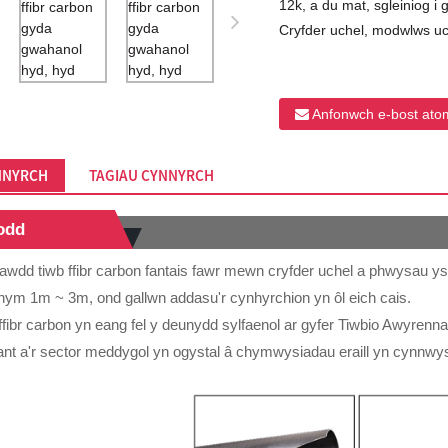
12k, a du mat, sgleiniog i 
Cryfder uchel, modwlws u
Anfonwch e-bost ato
NNYRCH
TAGIAU CYNNYRCH
odd
wdd tiwb ffibr carbon fantais fawr mewn cryfder uchel a phwysau ys
ym 1m ~ 3m, ond gallwn addasu'r cynhyrchion yn ôl eich cais.
l ffibr carbon yn eang fel y deunydd sylfaenol ar gyfer Tiwbio Awyre
ant a'r sector meddygol yn ogystal â chymwysiadau eraill yn cynnwys