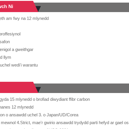
ch Ni
aeth am fwy na 12 mlynedd
roffesiynol
safon
enigol a gweithgar
d llym
chel wedi'i warantu
gyda 15 mlynedd o brofiad diwydiant ffibr carbon
 hanes 12 mlynedd
arbon o ansawdd uchel 3. o Japan/UD/Corea
mewnol 4.Strict, mae'r gwirio ansawdd trydydd parti hefyd ar gael o