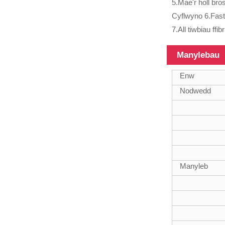
5.Mae'r holl br
hyd, gall hyd ...
Cyflwyno 6.Fast
7.All tiwbiau ff
Manylebau
100% polyn
telesgopig ffibr
Enw
carbon polyn
amlswyddogaeth
Nodwedd
Polyn
telesgopig
Manyleb
deunyddiau
hybrid 45Ft