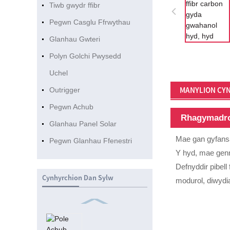
Tiwb gwydr ffibr
Pegwn Casglu Ffrwythau
Glanhau Gwteri
Polyn Golchi Pwysedd
Uchel
MANYLION CY
Outrigger
Pegwn Achub
Rhagymadr
Glanhau Panel Solar
Mae gan gyfansa
Pegwn Glanhau Ffenestri
Y hyd, mae genn
Defnyddir pibel
Cynhyrchion Dan Sylw
modurol, diwydi