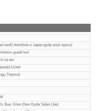
l wedi'i fewnforio o Japan gyda resin epocsi
wminiwm gradd isel
ch na dur
heredd Uchel
angu Thermol
6K
ch, Bue, Gree (Neu Gyda Sidan Lliw)