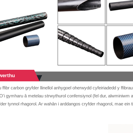
werthu
ffibr carbon gryfder llinellol anhygoel oherwydd cyfeiriadedd y ffib
'i gymharu â metelau strwythurol confensiynol (fel dur, alwminiwm a 
der tynnol rhagorol. Ar wahân i arddangos cryfder rhagorol, mae ein 
.