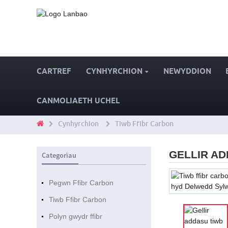
CARTREF
CYNHYRCHION
NEWYDDION
CANMOLIAETH UCHEL
Cynhyrchion
Tiwb Ffibr Carbon
GELLIR A
Categorïau
Pegwn Ffibr Carbon
Tiwb Ffibr Carbon
Polyn gwydr ffibr