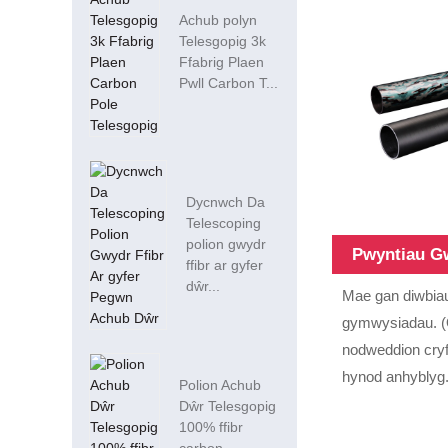
Achub polyn
Telesgopig 3k
Ffabrig Plaen
Pwll Carbon T...
Dycnwch Da
Telescoping
polion gwydr
Pwyntiau G
ffibr ar gyfer
dŵr...
Mae gan diwbiau 
gymwysiadau. (O
nodweddion cryf
hynod anhyblyg
Polion Achub
Dŵr Telesgopig
100% ffibr