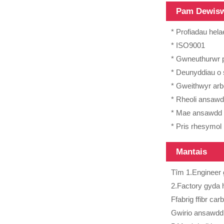
Telesgopig
Pam Dewisw
Gwydr Ffibr
Dyletswydd
* Profiadau hel
Trwm 12m
* ISO9001
* Gwneuthurwr p
* Deunyddiau o 
* Gweithwyr arb
* Rheoli ansawd
* Mae ansawdd u
Tiwbiau ffibr
* Pris rhesymol
carbon
arwyneb
Mantais
gwahanol, 3K,
6K, 12K, a...
Tîm 1.Engineer 
2.Factory gyda
Ffabrig ffibr c
Tiwb ffibr carbon
Gwirio ansawdd 
gyda gwahanol