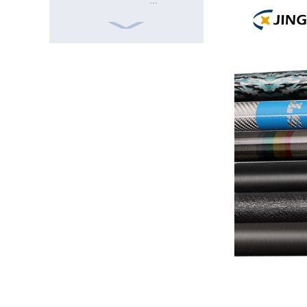
...
Sgwâr Frp
ISO9001 15
troedfedd 20mm
Tiwb Ffibr Gwydr
Tiwbiau
cyfansawdd
gwydr ffibr
telesgopig
18FT
Polyn