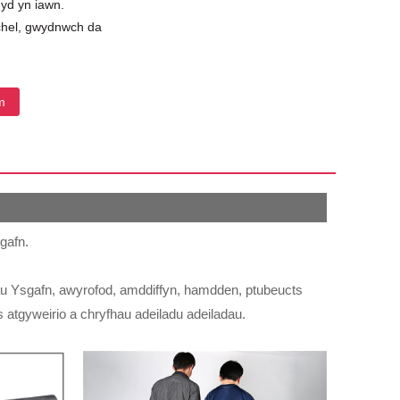
gyd yn iawn.
chel, gwydnwch da
m
gafn.
nnau Ysgafn, awyrofod, amddiffyn, hamdden, ptubeucts
 atgyweirio a chryfhau adeiladu adeiladau.