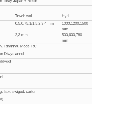
on Toray Japan + Resin
Trwch wal
Hyd
0.5,0.75,1/1.5,2,3,4 mm
1000,1200,1500
mm
2,3 mm
500,600,780
mm
FPV, Rhannau Model RC
on Diwydiannol
eddygol
lf
g, lapio swigod, carton
yd)