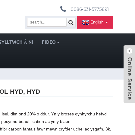
0086-631-5775891
English
SYLLTWCH Â NI
FIDEO
OL HYD, HYD
d isel, dim ond 20% o ddur. Yn y broses gynhyrchu hefyd
 pecynnu beautification ac yn y blaen.
ibr carbon fantais fawr mewn cryfder uchel ac ysgafn, 3k,