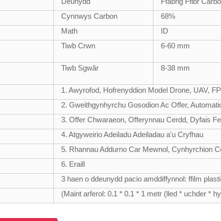
Deunydd
Ffabrig Ffibr Carb
Cynnwys Carbon
68%
Math
ID
Tiwb Crwn
6-60 mm
Tiwb Sgwâr
8-38 mm
1. Awyrofod, Hofrenyddion Model Drone, UAV, 
2. Gweithgynhyrchu Gosodion Ac Offer, Automati
3. Offer Chwaraeon, Offerynnau Cerdd, Dyfais F
4. Atgyweirio Adeiladu Adeiladau a'u Cryfhau
5. Rhannau Addurno Car Mewnol, Cynhyrchion Ce
6. Eraill
3 haen o ddeunydd pacio amddiffynnol: ffilm plasti
(Maint arferol: 0.1 * 0.1 * 1 metr (lled * uchder * h