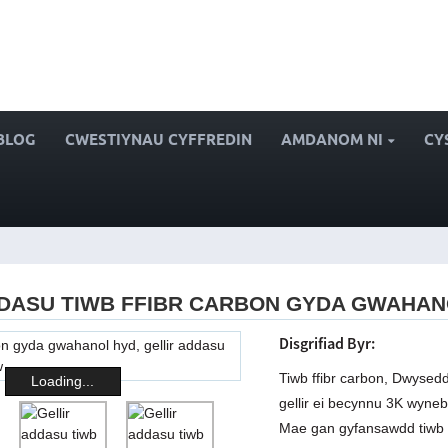
BLOG
CWESTIYNAU CYFFREDIN
AMDANOM NI
CY
DDASU TIWB FFIBR CARBON GYDA GWAHAN
Disgrifiad Byr:
Tiwb ffibr carbon, Dwysed
Loading...
gellir ei becynnu 3K wyneb
Mae gan gyfansawdd tiwb ff