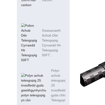
carbon
Gwasanaeth
Achub Dŵr
Telesgopig
Cyrraedd Hir
Telesgopig
50FT...
Polyn
achub
telesgopig
25
troedfedd
gyda chlo
Telesgopig