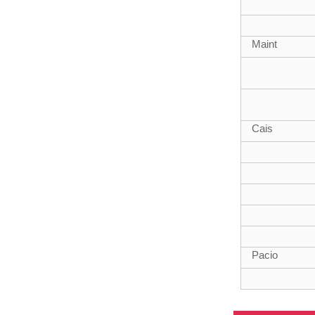
Maint
Polyn
telesgopig ffibr
carbon arwyneb
3k 12k
Cais
Pacio