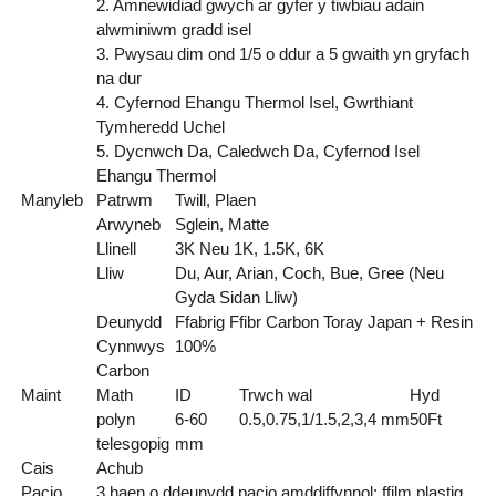
2. Amnewidiad gwych ar gyfer y tiwbiau adain
alwminiwm gradd isel
3. Pwysau dim ond 1/5 o ddur a 5 gwaith yn gryfach
na dur
4. Cyfernod Ehangu Thermol Isel, Gwrthiant
Tymheredd Uchel
5. Dycnwch Da, Caledwch Da, Cyfernod Isel
Ehangu Thermol
Manyleb
Patrwm
Twill, Plaen
Arwyneb
Sglein, Matte
Llinell
3K Neu 1K, 1.5K, 6K
Lliw
Du, Aur, Arian, Coch, Bue, Gree (Neu
Gyda Sidan Lliw)
Deunydd
Ffabrig Ffibr Carbon Toray Japan + Resin
Cynnwys
100%
Carbon
Maint
Math
ID
Trwch wal
Hyd
polyn
6-60
0.5,0.75,1/1.5,2,3,4 mm
50
Ft
telesgopig
mm
Cais
Achub
Pacio
3 haen o ddeunydd pacio amddiffynnol: ffilm plastig,