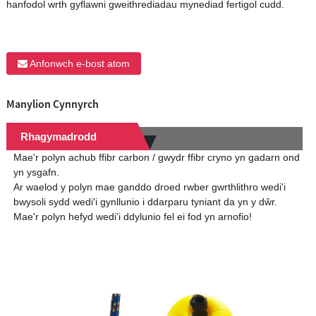
hanfodol wrth gyflawni gweithrediadau mynediad fertigol cudd.
Anfonwch e-bost atom
Manylion Cynnyrch
Rhagymadrodd
Mae'r polyn achub ffibr carbon / gwydr ffibr cryno yn gadarn ond
yn ysgafn.
Ar waelod y polyn mae ganddo droed rwber gwrthlithro wedi'i
bwysoli sydd wedi'i gynllunio i ddarparu tyniant da yn y dŵr.
Mae'r polyn hefyd wedi'i ddylunio fel ei fod yn arnofio!