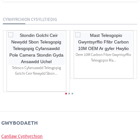
CYNHYRCHION CYSYLLTIEDIG
Oem 10M Carbon Fiber Gwyntsyrffio
Telesgopio Ma...
Telesco Cyfansawdd Telesgopig
Golchi Ceir Newydd Sbon...
GWYBODAETH
Canllaw Cynhyrchion