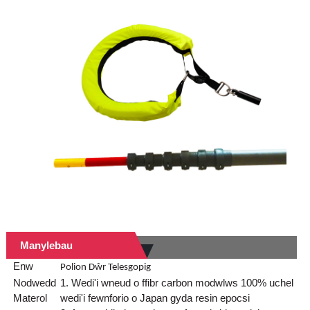
Manylebau
Enw
Polion Dŵr Telesgopig
Nodwedd
1. Wedi'i wneud o ffibr carbon modwlws 100% uchel
Materol
wedi'i fewnforio o Japan gyda resin epocsi