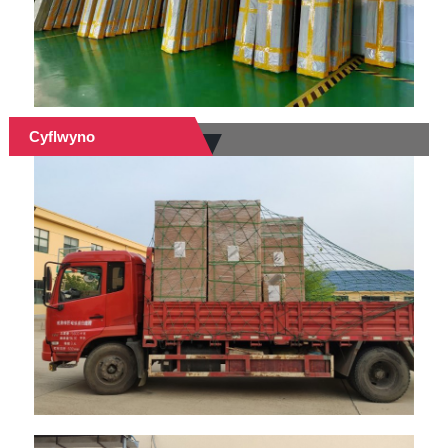
Cyflwyno