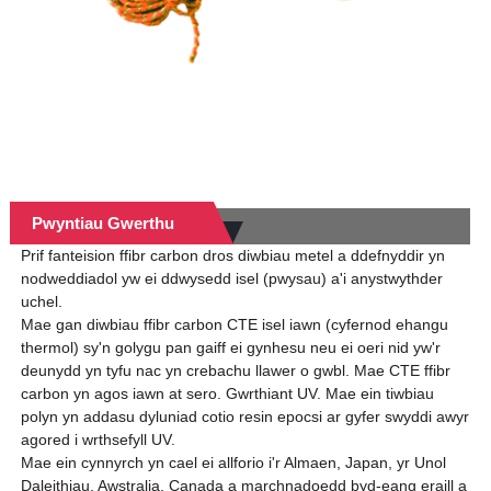
Pwyntiau Gwerthu
Prif fanteision ffibr carbon dros diwbiau metel a ddefnyddir yn
nodweddiadol yw ei ddwysedd isel (pwysau) a'i anystwythder
uchel.
Mae gan diwbiau ffibr carbon CTE isel iawn (cyfernod ehangu
thermol) sy'n golygu pan gaiff ei gynhesu neu ei oeri nid yw'r
deunydd yn tyfu nac yn crebachu llawer o gwbl. Mae CTE ffibr
carbon yn agos iawn at sero. Gwrthiant UV. Mae ein tiwbiau
polyn yn addasu dyluniad cotio resin epocsi ar gyfer swyddi awyr
agored i wrthsefyll UV.
Mae ein cynnyrch yn cael ei allforio i'r Almaen, Japan, yr Unol
Daleithiau, Awstralia, Canada a marchnadoedd byd-eang eraill a