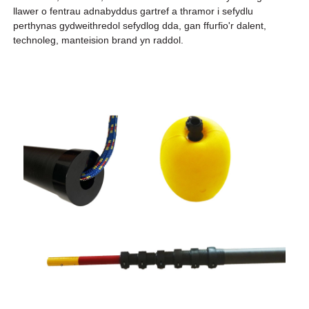
llawer o fentrau adnabyddus gartref a thramor i sefydlu
perthynas gydweithredol sefydlog dda, gan ffurfio'r dalent,
technoleg, manteision brand yn raddol.