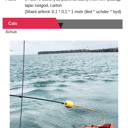
lapio swigod, carton
(Maint arferol: 0.1 * 0.1 * 1 metr (lled * uchder * hyd)
Cais
Achub