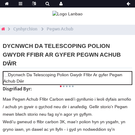
Cynhyrchion
Pegwn Achub
DYCNWCH DA TELESCOPING POLION
GWYDR FFIBR AR GYFER PEGWN ACHUB
DŴR
Disgrifiad Byr:
Mae Pegwn Achub Ffibr Carbon wedi'i gynllunio i leoli dyfais arnofio
/ achub yn gywir o gychod neu dir i anafedig. Gellir storio'r Pegwn
mewn blwch storio neu fag sy'n agor yn gyflym.
Wedi'u gwneud o ffibr carbon 3K, mae'r polion hyn yn ysgafn, yn
gryno iawn, yn dawel ac yn llyfn - i gyd yn nodweddion sy'n