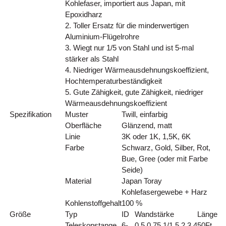
Kohlefaser, importiert aus Japan, mit
Epoxidharz
2. Toller Ersatz für die minderwertigen
Aluminium-Flügelrohre
3. Wiegt nur 1/5 von Stahl und ist 5-mal
stärker als Stahl
4. Niedriger Wärmeausdehnungskoeffizient,
Hochtemperaturbeständigkeit
5. Gute Zähigkeit, gute Zähigkeit, niedriger
Wärmeausdehnungskoeffizient
Spezifikation
Muster
Twill, einfarbig
Oberfläche
Glänzend, matt
Linie
3K oder 1K, 1,5K, 6K
Farbe
Schwarz, Gold, Silber, Rot,
Bue, Gree (oder mit Farbe
Seide)
Material
Japan Toray
Kohlefasergewebe + Harz
Kohlenstoffgehalt
100 %
Größe
Typ
ID
Wandstärke
Länge
Teleskopstange
6-
0,5,0,75,1/1,5,2,3,4
50
Ft