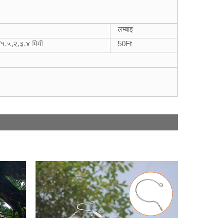
लम्बाइ
१.५,२,३,४ मिमी
50
Ft