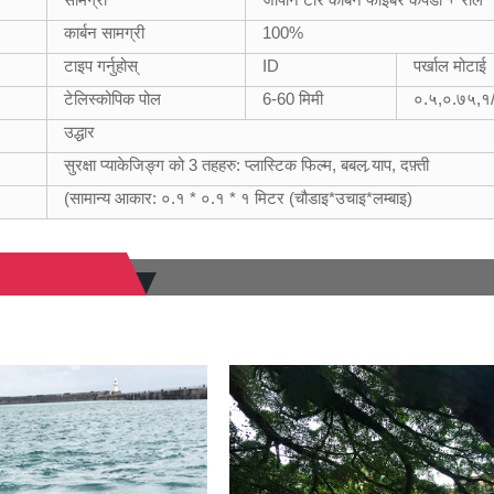
कार्बन सामग्री
100%
टाइप गर्नुहोस्
ID
पर्खाल मोटाई
टेलिस्कोपिक पोल
6-60 मिमी
०.५,०.७५,१/
उद्धार
सुरक्षा प्याकेजिङ्ग को 3 तहहरु: प्लास्टिक फिल्म, बबल र्‍याप, दफ़्ती
(सामान्य आकार: ०.१ * ०.१ * १ मिटर (चौडाइ*उचाइ*लम्बाइ)