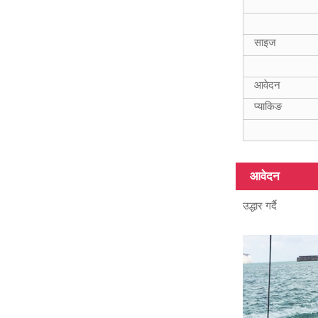
ISO9001 Frp
स्क्वायर 15ft
20mm ग्लास फाइबर
साइज
ट्यूब
आवेदन
प्याकिङ
18FT टेलिस्कोपिक
फाइबरग्लास कम्पोजिट
ट्यूबहरू
आवेदन
उद्धार गर्दै
12m हेवी ड्यूटी
फाइबरग्लास
टेलिस्कोपिक पोल