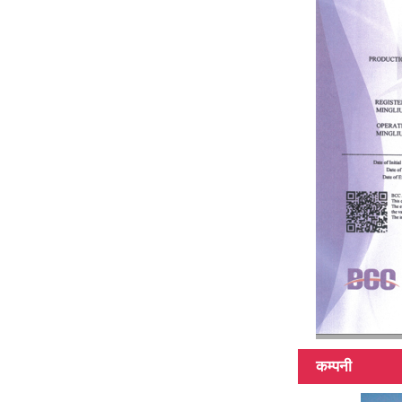
100% कार्बन फाइबर
टेलिस्कोपिक पोल
मल्टिफंक्शन पोल
45Ft हाइब्रिड
सामग्री टेलिस्कोपिक
पोल
कम्पनी
3k 12k सतह कार्बन