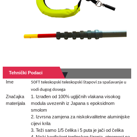
Tehnički Podaci
Ime
50FT teleskopski teleskopski štapovi za spašavanje u
vodi dugog dosega
Značajka
1. Izrađen od 100% ugljičnih vlakana visokog
materijala
modula uvezenih iz Japana s epoksidnom
smolom
2. Izvrsna zamjena za niskokvalitetne aluminijske
cijevi krila
3. Teži samo 1/5 čelika i 5 puta je jači od čelika
4. Niski koeficijent toplinskog širenja, otpornost na