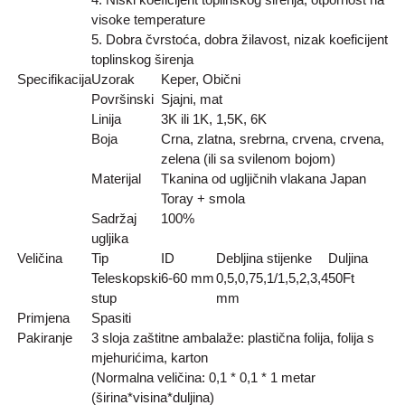
visoke temperature
5. Dobra čvrstoća, dobra žilavost, nizak koeficijent
toplinskog širenja
Specifikacija
Uzorak
Keper, Obični
Površinski
Sjajni, mat
Linija
3K ili 1K, 1,5K, 6K
Boja
Crna, zlatna, srebrna, crvena, crvena,
zelena (ili sa svilenom bojom)
Materijal
Tkanina od ugljičnih vlakana Japan
Toray + smola
Sadržaj
100%
ugljika
Veličina
Tip
ID
Debljina stijenke
Duljina
Teleskopski
6-60 mm
0,5,0,75,1/1,5,2,3,4
50
Ft
stup
mm
Primjena
Spasiti
Pakiranje
3 sloja zaštitne ambalaže: plastična folija, folija s
mjehurićima, karton
(Normalna veličina: 0,1 * 0,1 * 1 metar
(širina*visina*duljina)