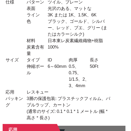
仕様
パターン
ツイル、プレーン
表面
光沢のある、マットな
ライン
3K または 1K、1.5K、6K
色
ブラック、ゴールド、シルバ
ー、レッド、ブエ、グリー (ま
たはカラーシルク)
材料
日本東レ炭素繊維織物+樹脂
炭素含有
100%
量
サイズ
タイプ
ID
肉厚
長さ
伸縮ポー
6～60mm
0.5、
50
Ft
ル
0.75、
1/1.5、2、
3、4mm
応用
レスキュー
パッキン
3層の保護包装: プラスチックフィルム、バ
グ
ブルラップ、カートン
(通常のサイズ: 0.1 * 0.1 * 1 メートル (幅 *
高さ * 長さ)
応用