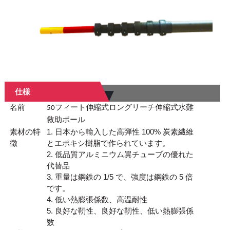
仕様
名前
50フィート伸縮式ロングリーチ伸縮式水難
救助ポール
素材の特
1. 日本から輸入した高弾性 100% 炭素繊維
徴
とエポキシ樹脂で作られています。
2. 低品質アルミニウム翼チューブの優れた
代替品
3. 重量は鋼鉄の 1/5 で、強度は鋼鉄の 5 倍
です。
4. 低い熱膨張係数、高温耐性
5. 良好な靭性、良好な靭性、低い熱膨張係
数