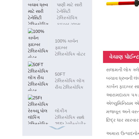
પાણી માટે સારી
ટેનેસિટી
ટેલિસ્કોપિંગ
ફાઇબર ગ્લાસ
પોલ્સ...
100% કાર્બન
ફાઇબર
ટેલિસ્કોપિક વોટર
વેચાણ પોઈન્
રેસ્ક્યુ પોલ્સ
સલામતી લોક ક્લે
50FT
બચાવ ધ્રુવની લ
ટેલિસ્કોપિક લોંગ
કાર્બન ફાઇબર સ
રીચ ટેલિસ્કોપિક
વોટર રેસ્ક્યુ પી...
આરામદાયક પકડ,
એલ્યુમિનિયમ એન
લોકીંગ
મજબૂત અને વસ્ત્
ટેલિસ્કોપિક સાથે
છિદ્ર ધાર સારવાર
25Ft ટેલીસ્કોપીક
રેસ્ક્યુ પોલ...
અમારા ઉત્પાદનોન