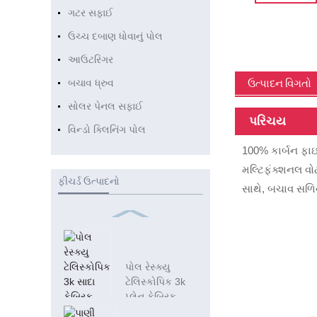
ગટર સફાઈ
ઉચ્ચ દબાણ ધોવાનું પોલ
આઉટરિગર
ઉત્પાદન વિગતો
બચાવ ધ્રુવ
સોલર પેનલ સફાઈ
પરિચય
વિન્ડો ક્લિનિંગ પોલ
100% કાર્બન ફાઇ
મલ્ટિફંક્શનલ વો
ફીચર્ડ ઉત્પાદનો
સાથે, બચાવ સળિ
પોલ રેસ્ક્યુ
ટેલિસ્કોપિક 3k
પ્લેન ફેબ્રિક
કાર્બન પૂલ T...