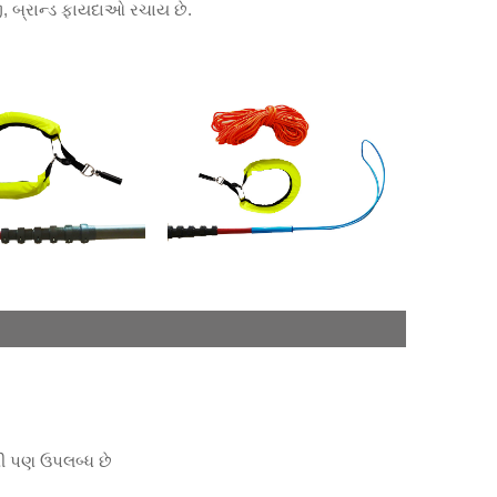
જી, બ્રાન્ડ ફાયદાઓ રચાય છે.
ણી પણ ઉપલબ્ધ છે