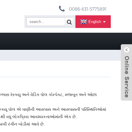
0086-631-5775891
English
લાસ રેસ્ક્યુ અને વેડિંગ પોલ કોમ્પેક્ટ, મજબૂત અને ઓછા
રેસ્ક્યૂ પોલ એ પાણીની આસપાસ અને આસપાસની પરિસ્થિતિઓમાં
સૌથી વધુ લોકપ્રિય આવશ્યકતાઓમાંની એક છે.
સ્વી રંગીન બોડીમાં આવે છે.