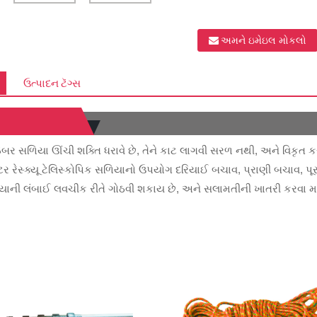
અમને ઇમેઇલ મોકલો
ઉત્પાદન ટૅગ્સ
બર સળિયા ઊંચી શક્તિ ધરાવે છે, તેને કાટ લાગવી સરળ નથી, અને વિકૃત કર
ટર રેસ્ક્યૂ ટેલિસ્કોપિક સળિયાનો ઉપયોગ દરિયાઈ બચાવ, પ્રાણી બચાવ, પ
યાની લંબાઈ લવચીક રીતે ગોઠવી શકાય છે, અને સલામતીની ખાતરી કરવા મા