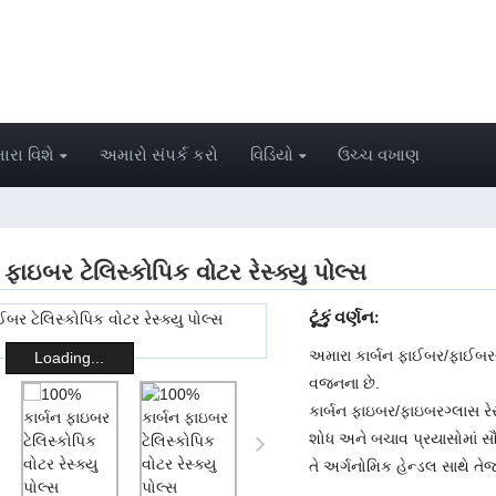
રા વિશે
અમારો સંપર્ક કરો
વિડિયો
ઉચ્ચ વખાણ
ફાઇબર ટેલિસ્કોપિક વોટર રેસ્ક્યુ પોલ્સ
ટૂંકું વર્ણન:
અમારા કાર્બન ફાઈબર/ફાઈબરગ્
Loading...
વજનના છે.
કાર્બન ફાઇબર/ફાઇબરગ્લાસ 
શોધ અને બચાવ પ્રયાસોમાં 
તે અર્ગનોમિક હેન્ડલ સાથે તેજ