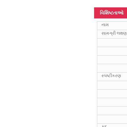
વિવિધ લંબાઈ,
વિશિષ્ટતાઓ
લંબાઈ સાથે કાર્બન
ફાઈબર ટ્યુબ...
નામ
100% કાર્બન
ફાઇબર
સામગ્રી લક્ષણ
ટેલિસ્કોપિક પોલ
મલ્ટિફંક્શન પોલ
45Ft હાઇબ્રિડ
સામગ્રી
ટેલિસ્કોપીક ધ્રુવ
સ્પષ્ટીકરણ
3k 12k સપાટી
કાર્બન ફાઇબર
ટેલિસ્કોપીક ધ્રુવ
કદ