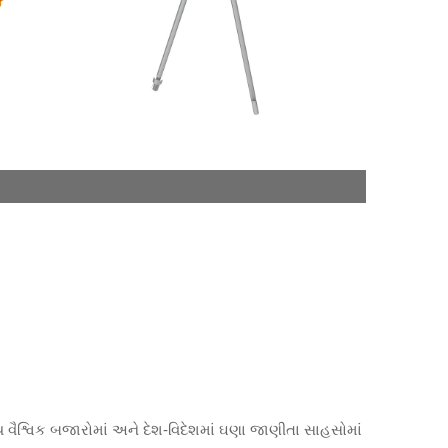
ય વૈશ્વિક બજારોમાં અને દેશ-વિદેશમાં ઘણા જાણીતા સાહસોમાં