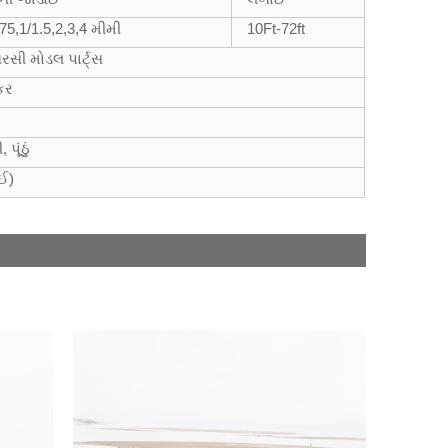
.75,1/1.5,2,3,4 મીમી
10Ft-72ft
રસી મોડલ પાર્ટ્સ
કર
પૂંઠું
ાઈ)