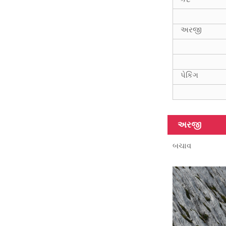
અરજી
પેકિંગ
અરજી
બચાવ