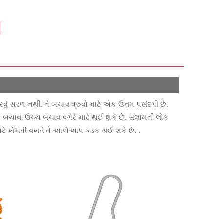
વું સરળ નથી. તે બચાવ ધ્રુવો માટે એક ઉત્તમ પસંદગી છે.
ૂર બચાવ, ઉચ્ચ બચાવ વગેરે માટે થઈ શકે છે. સલામતી લોક
ટે ખેંચતી વખતે તે આપોઆપ કડક થઈ શકે છે. .