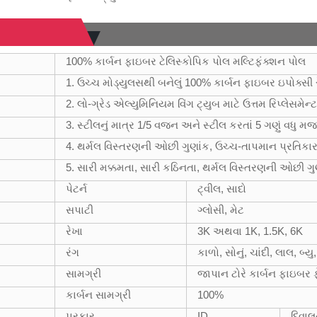
100% કાર્બન ફાઇબર ટેલિસ્કોપિક પોલ મલ્ટિફંક્શન પોલ
1. ઉચ્ચ મોડ્યુલસથી બનેલું 100% કાર્બન ફાઇબર ઇપોક્સ
2. લો-ગ્રેડ એલ્યુમિનિયમ વિંગ ટ્યુબ માટે ઉત્તમ રિપ્લેસમેન્
3. સ્ટીલનું માત્ર 1/5 વજન અને સ્ટીલ કરતાં 5 ગણું વધુ મ
4. થર્મલ વિસ્તરણની ઓછી ગુણાંક, ઉચ્ચ-તાપમાન પ્રતિકા
5. સારી મક્કમતા, સારી કઠિનતા, થર્મલ વિસ્તરણની ઓછી ગુ
પેટર્ન
ટ્વીલ, સાદો
સપાટી
ગ્લોસી, મેટ
રેખા
3K અથવા 1K, 1.5K, 6K
રંગ
કાળો, સોનું, ચાંદી, લાલ, બ્ય
સામગ્રી
જાપાન ટોરે કાર્બન ફાઇબર ફ
કાર્બન સામગ્રી
100%
પ્રકાર
ID
દિવા