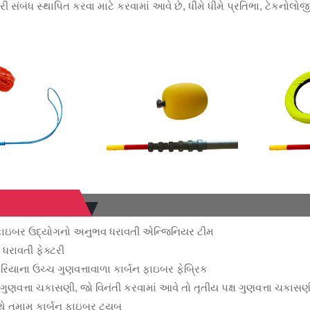
ી સંબંધ સ્થાપિત કરવા માટે કરવામાં આવે છે, ધીમે ધીમે પ્રતિભા, ટેકનોલો
બન ફાઇબર ઉદ્યોગનો અનુભવ ધરાવતી એન્જિનિયર ટીમ
 ધરાવતી ફેક્ટરી
યાના ઉચ્ચ ગુણવત્તાવાળા કાર્બન ફાઇબર ફેબ્રિક
ણવત્તા ચકાસણી, જો વિનંતી કરવામાં આવે તો તૃતીય પક્ષ ગુણવત્તા ચકાસ
સાથે તમામ કાર્બન ફાઇબર ટ્યુબ