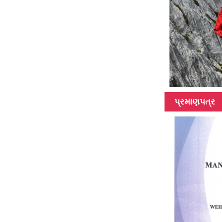
પ્રમાણપત્ર