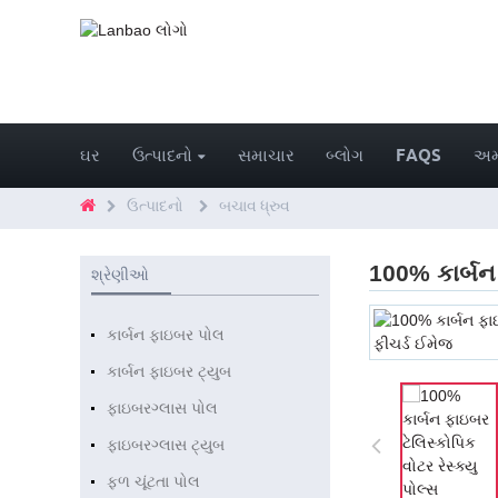
ઘર
ઉત્પાદનો
સમાચાર
બ્લોગ
FAQS
અમા
ઉત્પાદનો
બચાવ ધ્રુવ
100% કાર્બન 
શ્રેણીઓ
કાર્બન ફાઇબર પોલ
કાર્બન ફાઇબર ટ્યુબ
ફાઇબરગ્લાસ પોલ
ફાઇબરગ્લાસ ટ્યુબ
ફળ ચૂંટતા પોલ