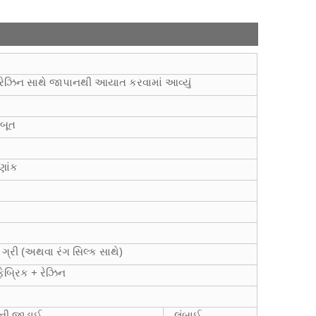
ી રેઝિન સાથે જાપાનથી આયાત કરવામાં આવ્યું
ટ
જબૂત
ર
ણાંક
ુ, ગ્રી (અથવા રંગ સિલ્ક સાથે)
ેબ્રિક + રેઝિન
લની જાડાઈ
લંબાઈ