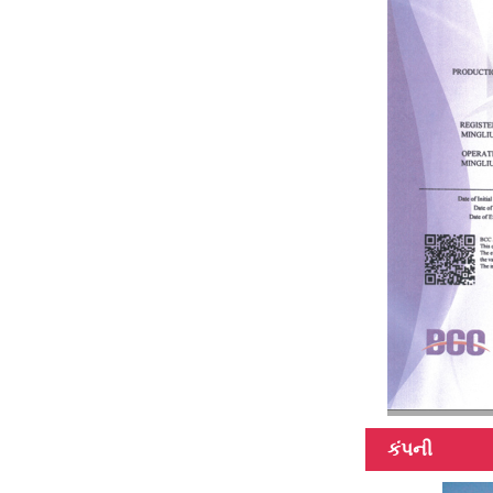
કંપની