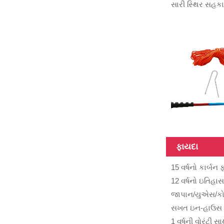
સારી સ્થિર સહકાર
ISO9001 Frp
સ્ક્વેર 15ft 20mm
ગ્લાસ ફાઇબર
ટ્યુબ
18FT
ટેલિસ્કોપિક
ફાઇબરગ્લાસ
સંયુક્ત ટ્યુબ
12m હેવી ડ્યુટી
ફાઇબરગ્લાસ
ટેલિસ્કોપિક પોલ
ફાયદા
15 વર્ષનો કાર્
12 વર્ષનો ઇતિહાસ
વિવિધ સપાટી
જાપાન/યુએસ/કોરિ
કાર્બન ફાઇબર
ટ્યુબ, 3K, 6K,
સખત ઇન-હાઉસ ગુ
12K, a...
1 વર્ષની વોરંટી 