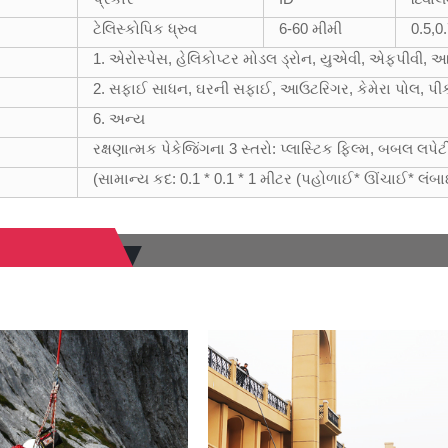
ટેલિસ્કોપિક ધ્રુવ
6-60 મીમી
0.5,0
1. એરોસ્પેસ, હેલિકોપ્ટર મોડલ ડ્રોન, યુએવી, એફપીવી, આ
2. સફાઈ સાધન, ઘરની સફાઈ, આઉટરિગર, કેમેરા પોલ, પી
6. અન્ય
રક્ષણાત્મક પેકેજિંગના 3 સ્તરો: પ્લાસ્ટિક ફિલ્મ, બબલ લપેટી, 
(સામાન્ય કદ: 0.1 * 0.1 * 1 મીટર (પહોળાઈ* ઊંચાઈ* લંબ