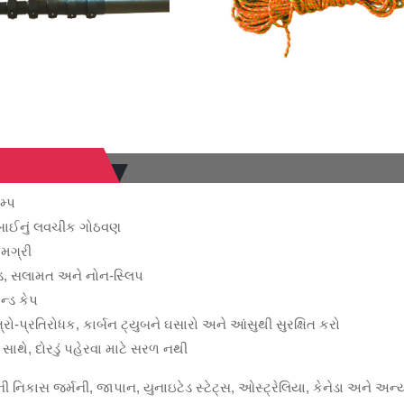
ટ
મ્પ
ંબાઈનું લવચીક ગોઠવણ
ામગ્રી
 સલામત અને નોન-સ્લિપ
્ડ કેપ
રો-પ્રતિરોધક, કાર્બન ટ્યુબને ઘસારો અને આંસુથી સુરક્ષિત કરો
 સાથે, દોરડું પહેરવા માટે સરળ નથી
ી નિકાસ જર્મની, જાપાન, યુનાઇટેડ સ્ટેટ્સ, ઓસ્ટ્રેલિયા, કેનેડા અને અન્