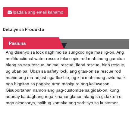
Ipadala ang email kanamo
Detalye sa Produkto
Pasiuna
Ang disenyo sa lock naghimo sa sungkod nga mas lig-on. Ang
multifunctional water rescue telescopic rod mahimong gamiton
alang sa sea rescue, animal rescue, flood rescue, high rescue,
ug uban pa. Uban sa safety lock, ang gitas-on sa rescue rod
mahimong ma-adjust nga flexible, ug kini mahimong awtomatik
nga higpitan sa pagbira aron masiguro ang kaluwasan .
Gisuportahan namon ang pag-customize sa gidak-on, kung
adunay ka daghang mga kinahanglanon alang sa gidak-on o
mga aksesorya, palihug kontaka ang serbisyo sa kustomer.