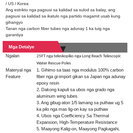
/ US / Korea
Ang estrikto nga pagsusi sa kalidad sa sulod sa balay, ang
pagsusi sa kalidad sa ikatulo nga partido magamit usab kung
gihangyo
Tanan nga carbon fiber tubes nga adunay 1 ka tuig nga
garantiya
Mga Detalye
Ngalan
25FT nga teleskopiko nga Long Reach Telescopic
Water Rescue Poles
Materyal nga
1. Gihimo sa taas nga modulus 100% carbon
Feature
fiber nga gi-import gikan sa Japan nga adunay
epoxy resin
2. Dakong kapuli sa ubos nga grado nga
aluminum wing tubes
3. Ang gibug-aton 1/5 lamang sa puthaw ug 5
ka pilo nga mas lig-on kay sa puthaw
4. Ubos nga Coefficiency Sa Thermal
Expansion, High-Temperature Resistance
5. Maayong Kalig-on, Maayong Pagkagahi,