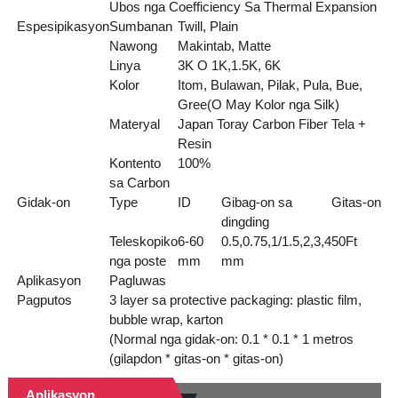
Ubos nga Coefficiency Sa Thermal Expansion
Espesipikasyon
Sumbanan
Twill, Plain
Nawong
Makintab, Matte
Linya
3K O 1K,1.5K, 6K
Kolor
Itom, Bulawan, Pilak, Pula, Bue,
Gree(O May Kolor nga Silk)
Materyal
Japan Toray Carbon Fiber Tela +
Resin
Kontento
100%
sa Carbon
Gidak-on
Type
ID
Gibag-on sa
Gitas-on
dingding
Teleskopiko
6-60
0.5,0.75,1/1.5,2,3,4
50
Ft
nga poste
mm
mm
Aplikasyon
Pagluwas
Pagputos
3 layer sa protective packaging: plastic film,
bubble wrap, karton
(Normal nga gidak-on: 0.1 * 0.1 * 1 metros
(gilapdon * gitas-on * gitas-on)
Aplikasyon