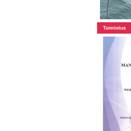
Hübriidmaterjalidest
teleskoopvarras
Tunnistus
3k 12k pinnaga
süsinikkiust
teleskoopvarras