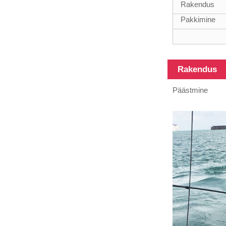
Rakendus
süsinikkiust
Pakkimine
torud, 3K, 6K,
12K, a...
Erineva
Rakendus
pikkusega
süsinikkiust
Päästmine
toru, pikkus
võib...
100% süsinikkiust
teleskoopposti
multifunktsionaalne
post
45Ft