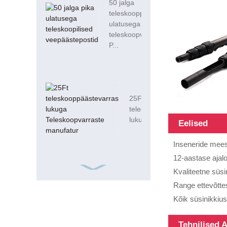
50 jalga
teleskooppika
ulatusega
teleskoopveepääste
P...
25Ft
teleskooppäästevarras
lukuga Teleskoop ...
Eelised
Inseneride mees
12-aastase ajal
Kvaliteetne süs
Range ettevõttes
ISO9001 Frp
Kõik süsinikkius
Square 15 jalga
20 mm
Tehnilised
klaaskiust toru