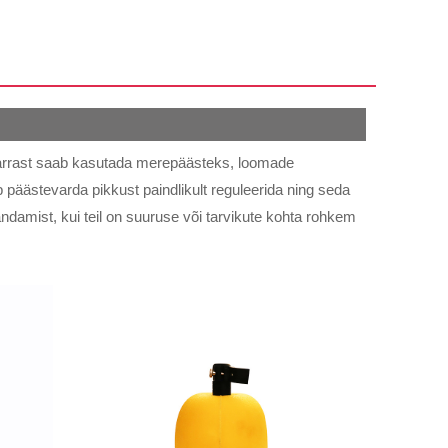
varrast saab kasutada merepäästeks, loomade
äästevarda pikkust paindlikult reguleerida ning seda
amist, kui teil on suuruse või tarvikute kohta rohkem