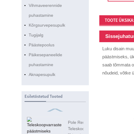
Vihmaveerennide
puhastamine
TOOTE ÜKSIKA
Kõrgsurvepesupulk
Tugijalg
Sissejuhatu
Päästepoolus
Luku disain muu
Päikesepaneelide
päästmiseks, ül
puhastamine
saab tõmmata oh
nõudeid, võtke 
Aknapesupulk
Esiletõstetud Tooted
Pole Rescue
Teleskoop 3k