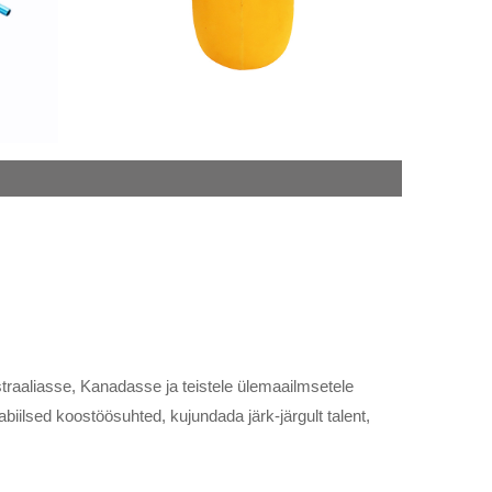
raaliasse, Kanadasse ja teistele ülemaailmsetele
abiilsed koostöösuhted, kujundada järk-järgult talent,