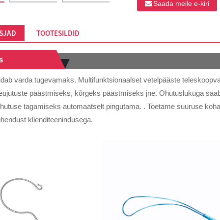
Saada meile e-kiri
SJAD
TOOTESILDID
s
dab varda tugevamaks. Multifunktsionaalset vetelpääste teleskoop
eujutuste päästmiseks, kõrgeks päästmiseks jne. Ohutuslukuga saab p
utuse tagamiseks automaatselt pingutama. . Toetame suuruse kohand
ühendust klienditeenindusega.