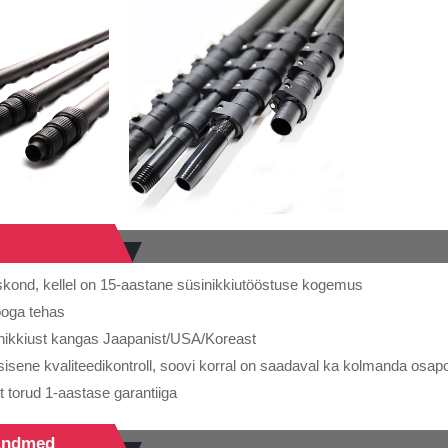
kond, kellel on 15-aastane süsinikkiutööstuse kogemus
ooga tehas
inikkiust kangas Jaapanist/USA/Koreast
isene kvaliteedikontroll, soovi korral on saadaval ka kolmanda osapoo
t torud 1-aastase garantiiga
 Andmed