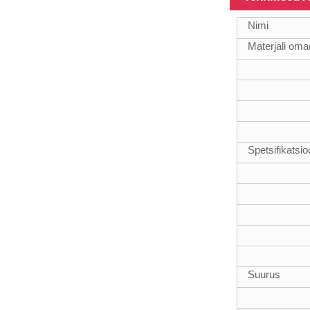
Nimi
18FT
Materjali om
teleskoopsed
klaaskiust
komposiittorud
Spetsifikatsi
12 m
raskeveokite
klaaskiust
teleskoopvarras
Suurus
Erineva
pinnaga