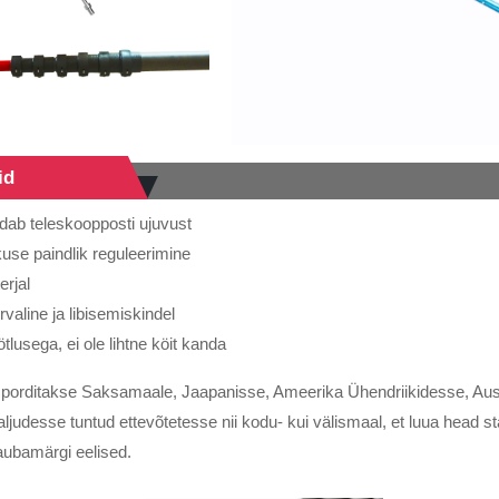
id
ndab teleskoopposti ujuvust
use paindlik reguleerimine
erjal
valine ja libisemiskindel
lusega, ei ole lihtne köit kanda
sporditakse Saksamaale, Jaapanisse, Ameerika Ühendriikidesse, Aust
aljudesse tuntud ettevõtetesse nii kodu- kui välismaal, et luua head st
aubamärgi eelised.