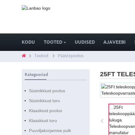
KODU
TOOTED
UUDISED
AJAVEEBI
Tooted
Päästepoolus
25FT TEL
Kategooriad
Süsinikkiust poolus
Süsinikkiust toru
Klaaskiust poolus
Klaaskiust toru
Puuviljakorjamise pulk