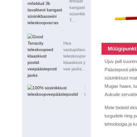
lihtsast
kangast
süsinikbassein
T...
Hea
Müügipunkt
vastupidavusega
teleskoopsed
Ujuv pall suure
klaaskiust postid
vee jaoks...
Päästeposti pikk
süsinikkiust mat
Mugav haare, tur
100% süsinikkiust
teleskoopveepäästepostid
Aukude servatööt
Meie tooteid ek
turgudele ning p
tehnoloogia ja k