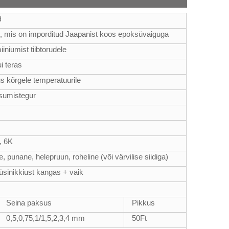
d
t, mis on imporditud Jaapanist koos epoksüvaiguga
niumist tiibtorudele
i teras
s kõrgele temperatuurile
isumistegur
, 6K
, punane, helepruun, roheline (või värvilise siidiga)
üsinikkiust kangas + vaik
Seina paksus
Pikkus
0,5,0,75,1/1,5,2,3,4 mm
50
Ft