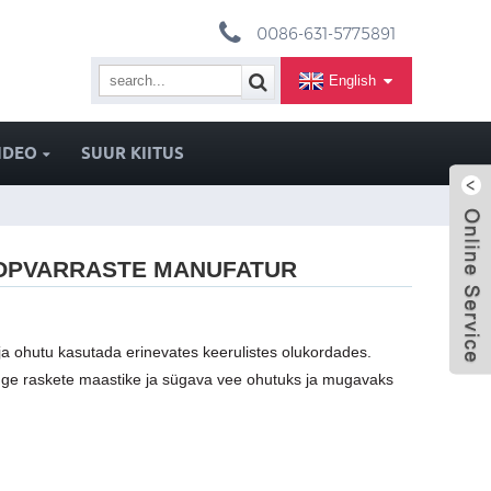
0086-631-5775891
English
IDEO
SUUR KIITUS
OPVARRASTE MANUFATUR
ja ohutu kasutada erinevates keerulistes olukordades.
tuge raskete maastike ja sügava vee ohutuks ja mugavaks