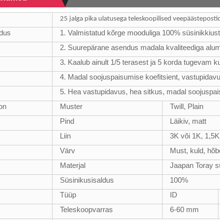
25 jalga pika ulatusega teleskoopilised veepäästeposti
adus
1. Valmistatud kõrge mooduliga 100% süsinikkius
2. Suurepärane asendus madala kvaliteediga alumii
3. Kaalub ainult 1/5 terasest ja 5 korda tugevam ku
4. Madal soojuspaisumise koefitsient, vastupidavu
5. Hea vastupidavus, hea sitkus, madal soojuspa
oon
Muster
Twill, Plain
Pind
Läikiv, matt
Liin
3K või 1K, 1,5K
Värv
Must, kuld, hõbe
Materjal
Jaapan Toray s
Süsinikusisaldus
100%
Tüüp
ID
Teleskoopvarras
6-60 mm