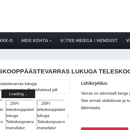
KKK-D
MEIE KOHTA
VÕTKE MEIEGA ÜHENDUST
V
ESKOOPPÄÄSTEVARRAS LUKUGA TELESKO
Lühikirjeldus:
Varras on äärmiselt kerge 
Loading...
See annab stabiilsuse ja 
läbimiseks.