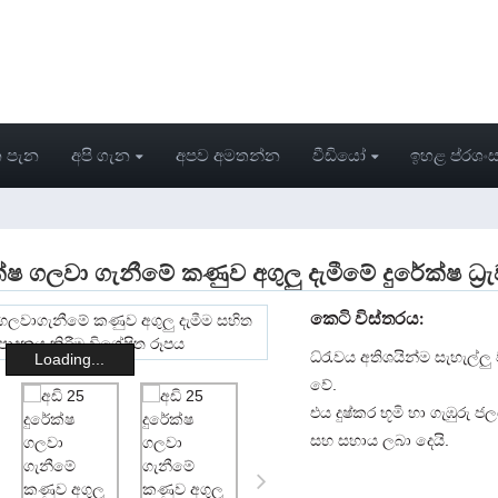
 පැන
අපි ගැන
අපව අමතන්න
වීඩියෝ
ඉහළ ප්රශං
ක්ෂ ගලවා ගැනීමේ කණුව අගුලු දැමීමේ දුරේක්ෂ ධ්‍ර
කෙටි විස්තරය:
ධ්රැවය අතිශයින්ම සැහැල්ලු
Loading...
වේ.
එය දුෂ්කර භූමි හා ගැඹුර
සහ සහාය ලබා දෙයි.