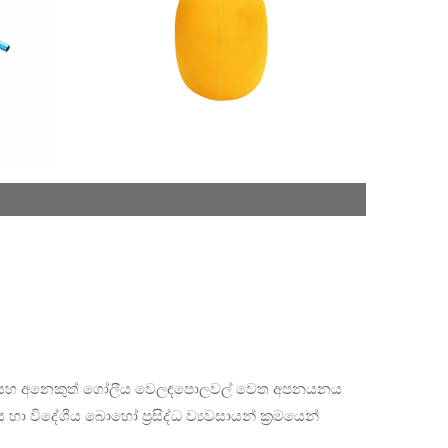
නඩාව සහ අනෙකුත් ගෝලීය වෙලඳපොලවල් වෙත අපනයනය
විදේශීය බොහෝ ප්‍රසිද්ධ ව්‍යවසායන් ක්‍රමයෙන්