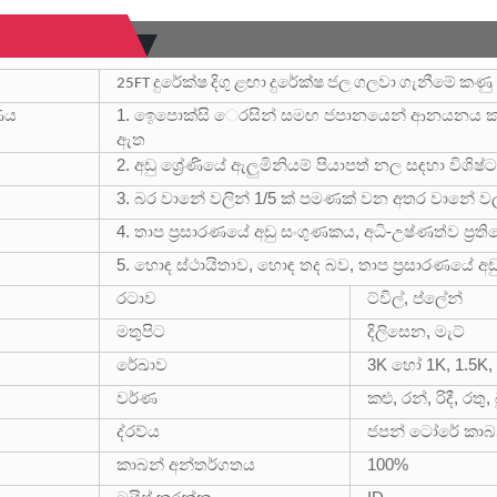
25FT දුරේක්ෂ දිගු ළඟා දුරේක්ෂ ජල ගලවා ගැනීමේ කණු
ණය
1. ඉෙපොක්සි ෙරසින් සමඟ ජපානයෙන් ආනයනය කරන
ඇත
2. අඩු ශ්‍රේණියේ ඇලුමිනියම් පියාපත් නල සඳහා විශිෂ්ට
3. බර වානේ වලින් 1/5 ක් පමණක් වන අතර වානේ ව
4. තාප ප්‍රසාරණයේ අඩු සංගුණකය, අධි-උෂ්ණත්ව ප්‍ර
5. හොඳ ස්ථායිතාව, හොඳ තද බව, තාප ප්‍රසාරණයේ අ
රටාව
ට්විල්, ප්ලේන්
මතුපිට
දිලිසෙන, මැට්
රේඛාව
3K හෝ 1K, 1.5K,
වර්ණ
කළු, රන්, රිදී, රත
ද්රව්ය
ජපන් ටෝරේ කාබන්
කාබන් අන්තර්ගතය
100%