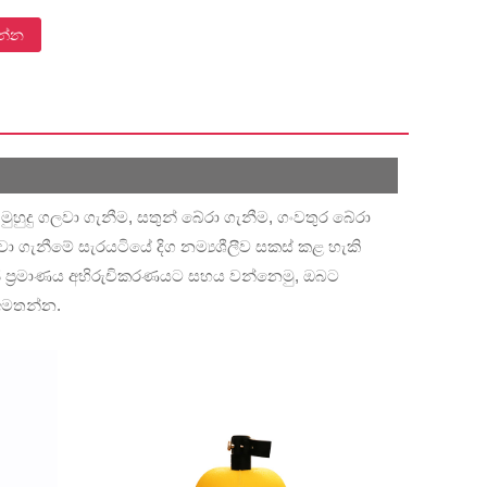
වන්න
මුහුදු ගලවා ගැනීම, සතුන් බේරා ගැනීම, ගංවතුර බේරා
 ගැනීමේ සැරයටියේ දිග නම්‍යශීලීව සකස් කළ හැකි
අපි ප්‍රමාණය අභිරුචිකරණයට සහය වන්නෙමු, ඔබට
 අමතන්න.