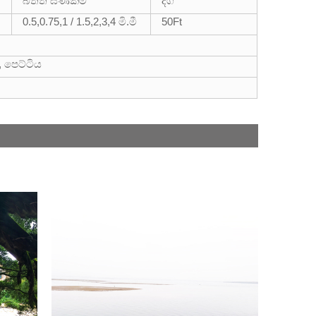
බිත්ති ඝණකම
දිග
0.5,0.75,1 / 1.5,2,3,4 මි.මී
50
Ft
, පෙට්ටිය