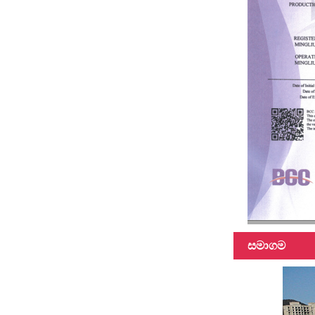
අඩි 45 දෙමුහුන්
ද්‍රව්‍ය දුරේක්ෂ
ධ්‍රැවය
3k 12k මතුපිට
කාබන් ෆයිබර්
දුරේක්ෂ ධ්‍රැවය
සමාගම