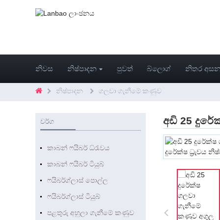
නිවස
නිෂ්පාදන
පුවත්
බ්ලොග්
නිතර අසන
නිෂ්පාදන
ගලවා ගැනීමේ කණුව
අඩි 25 දුරේ
වර්ග
කාබන් ෆයිබර් ධ්රැවය
කාබන් ෆයිබර් ටියුබ්
ෆයිබර්ග්ලාස් පොල්ල
ෆයිබර්ග්ලාස් ටියුබ්
පළතුරු අහුලා ගැනීමේ කණුව