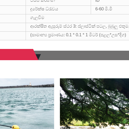
ටයිප් කරන්න
ID
දුරේක්ෂ ධ්රැවය
6-60 මි.මී
ගැලවීම
ආරක්ෂිත ඇසුරුම් ස්ථර 3: ප්ලාස්ටික් පටල, බුබුලු එතුම
(සාමාන්‍ය ප්‍රමාණය: 0.1 * 0.1 * 1 මීටර් (පළල*උස*දිග)