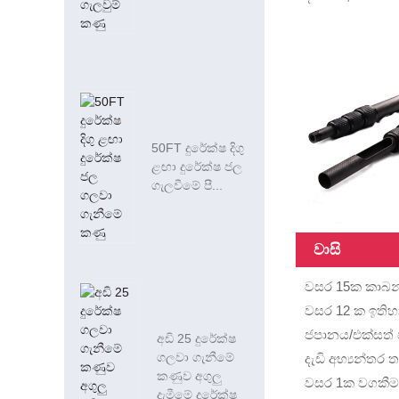
50FT දුරේක්ෂ දිගු
ළඟා දුරේක්ෂ ජල
ගැලවීමේ පී...
වාසි
වසර 15ක කාබන්
වසර 12 ක ඉතිහ
ජපානය/එක්සත් 
අඩි 25 දුරේක්ෂ
ගලවා ගැනීමේ
දැඩි අභ්‍යන්තර
කණුව අගුලු
වසර 1ක වගකීමක්
දැමීමේ දුරේක්ෂ