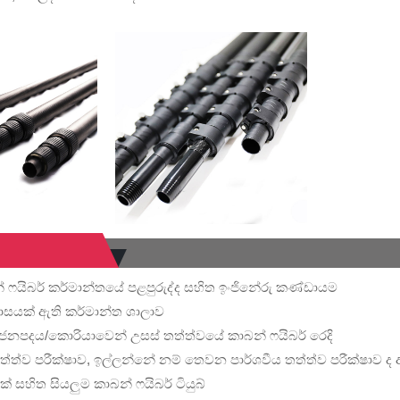
 ෆයිබර් කර්මාන්තයේ පළපුරුද්ද සහිත ඉංජිනේරු කණ්ඩායම
ාසයක් ඇති කර්මාන්ත ශාලාව
ජනපදය/කොරියාවෙන් උසස් තත්ත්වයේ කාබන් ෆයිබර් රෙදි
 තත්ත්ව පරීක්ෂාව, ඉල්ලන්නේ නම් තෙවන පාර්ශවීය තත්ත්ව පරීක්ෂාව ද
 සහිත සියලුම කාබන් ෆයිබර් ටියුබ්