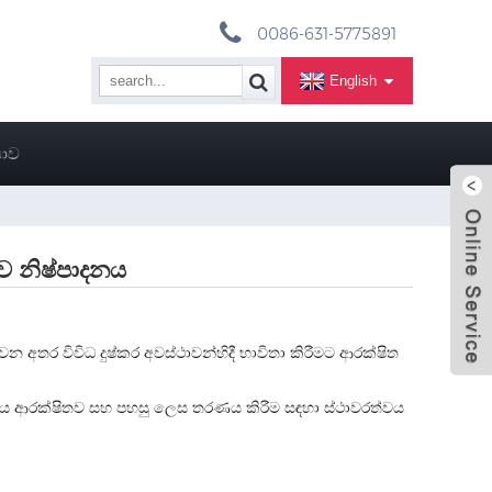
0086-631-5775891
English
සාව
ැව නිෂ්පාදනය
 වන අතර විවිධ දුෂ්කර අවස්ථාවන්හිදී භාවිතා කිරීමට ආරක්ෂිත
ු ජලය ආරක්ෂිතව සහ පහසු ලෙස තරණය කිරීම සඳහා ස්ථාවරත්වය