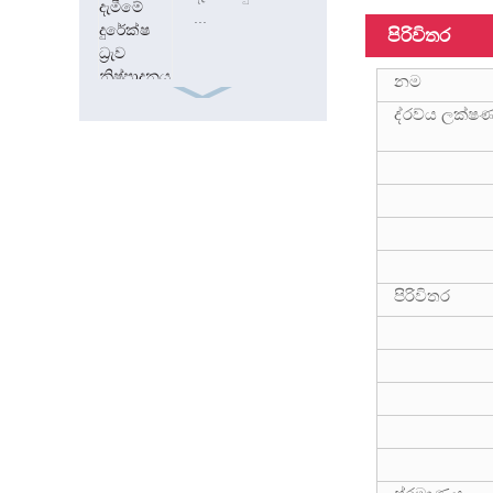
...
පිරිවිතර
නම
ද්රව්ය ලක්ෂ
ISO9001 Frp
චතුරශ්‍රය අඩි 15
අඩි 20 මි.මී. වීදුරු
ෆයිබර් ටියුබ්
පිරිවිතර
18FT දුරේක්ෂ
ෆයිබර්ග්ලාස්
සංයුක්ත නල