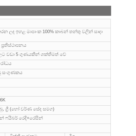
 ලද ඉහළ මාපාංක 100% කාබන් තන්තු වලින් සාදා
 ප්‍රතිස්ථාපනය
ලට වඩා 5 ගුණයකින් ශක්තිමත් වේ
තිරෝධය
ඩු සංගුණකය
 6K
ු, බු, ග්‍රී (හෝ වර්ණ සේද සමග)
 ෆයිබර් රෙදි+රෙසින්