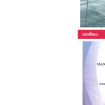
විවිධ දිග, දිග
සහිත කාබන්
ෆයිබර් බට...
සහතිකය
100% කාබන්
ෆයිබර් දුරේක්ෂ
ධ්රැව බහුකාර්ය
ධ්රැවය