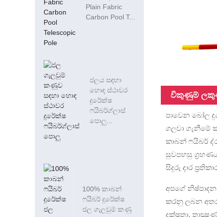
Plain Fabric
Carbon Pool T...
ජලය සඳහා
හොඳ ස්ථාවර
විකුණුම් ලකු
දුරේක්ෂ
ෆයිබර්ග්ලාස්
පාවෙන බෝල දුරේ
පොලු...
ගලවා ගැනීමේ කණ
කාබන් ෆයිබර් ද්
සුවපහසු ග්‍රහ
සිදුරු දාර ප්‍ර
අපගේ නිෂ්පාදන
100% කාබන්
ෆයිබර් දුරේක්ෂ
කරනු ලබන අතර හ
ජල ගැලවුම් කණු
දක්ෂතා, තාක්‍ෂ