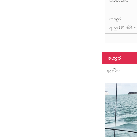
ප්රමාණය
යෙදුම
ඇසුරුම් කිරීම
මීටර් 12 බර
ෆයිබර්ග්ලාස්
දුරේක්ෂ ධ්රැවය
යෙදුම
ගැලවීම
විවිධ මතුපිට
කාබන්
ෆයිබර් ටියුබ්,
3K, 6K, 12K,
a...