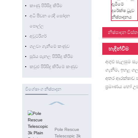
කාණු පිරිසිදු කිරීම
අධි පීඩන රෙදි සෝදන
පොල්ල
නිෂ්පාදන විස්
අවුට්රිගර්
ගලවා ගැනීමේ කණුව
හැඳින්වීම
සූර්ය පැනල පිරිසිදු කිරීම
අගුළු සැලසුම ස
කවුළු පිරිසිදු කිරීමේ කණුව
ගැනීම, ඉහළ ගල
අතර ආරක්ෂාව සහ
ප්‍රමාණය හෝ උ
විශේෂාංග නිෂ්පාදන
Pole Rescue
Telescopic 3k