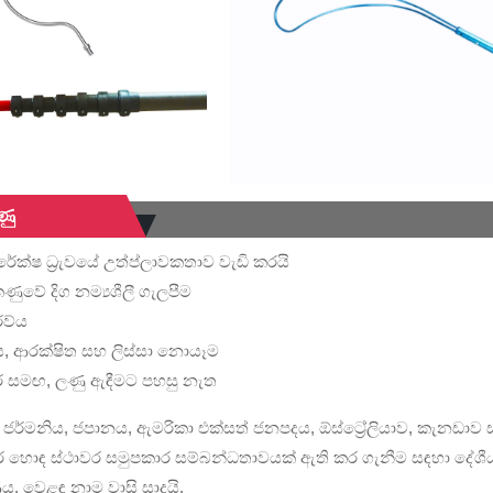
ණු
ක්ෂ ධ්‍රැවයේ උත්ප්ලාවකතාව වැඩි කරයි
ුවේ දිග නම්‍යශීලී ගැලපීම
රව්ය
ණය, ආරක්ෂිත සහ ලිස්සා නොයෑම
තිකාර සමඟ, ලණු ඇඳීමට පහසු නැත
 ජර්මනිය, ජපානය, ඇමරිකා එක්සත් ජනපදය, ඕස්ට්‍රේලියාව, කැ
ොඳ ස්ථාවර සමුපකාර සම්බන්ධතාවයක් ඇති කර ගැනීම සඳහා දේශීය හා 
ණය, වෙළඳ නාම වාසි සාදයි.