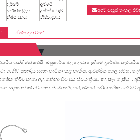
අපට විද්‍යුත් තැපෑල එ
තර
නිෂ්පාදන ටැග්
ැරයටිය ශක්තිමත් කරයි. බහුකාර්ය ජල ගලවා ගැනීමේ දුරේක්ෂ සැරයටිය 
වා ගැනීම යනාදිය සඳහා භාවිතා කළ හැකිය. ආරක්ෂිත අගුල සමඟ, ගලවා
තික කිරීම සඳහා ඇද ගන්නා විට එය ස්වයංක්‍රීයව තද කළ හැකිය. . 
පාංග සඳහා තවත් අවශ්‍යතා තිබේ නම්, කරුණාකර පාරිභෝගික සේවාව