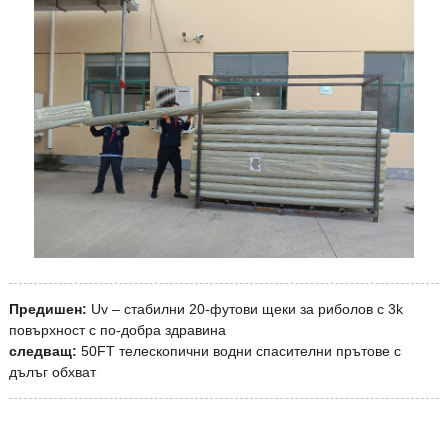
Предишен:
Uv – стабилни 20-футови щеки за риболов с 3k
повърхност с по-добра здравина
следващ:
50FT телескопични водни спасителни прътове с
дълъг обхват