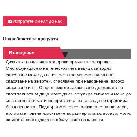
Изпратете имейл до нас
Подробности за продукта
Въведение
Дизайнът на ключалката прави пръчката по-здрава.
Многофункционална телескопична въдица за водно
спасяване може да се използва за морско спасяване,
спасяване на животни, спасяване при наводнение, високо
спасяване и т.н. С предпазното заключване дължината на
спасителната въдица може да се регулира гъвкаво и може да
се затегне автоматично при издърпване, за да се гарантира
безопасността . Поддържаме персонализиране на размера,
ако имате повече изисквания за размер или аксесоари, моля,
свържете се с отдела за обслужване на клиенти.