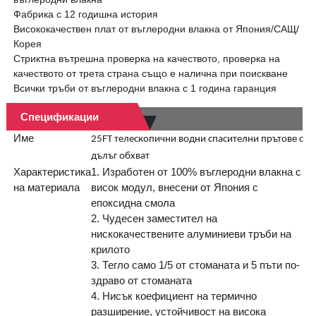
Фабрика с 12 годишна история
Висококачествен плат от въглеродни влакна от Япония/САЩ/
Корея
Стриктна вътрешна проверка на качеството, проверка на
качеството от трета страна също е налична при поискване
Всички тръби от въглеродни влакна с 1 година гаранция
Спецификации
Име
25FT телескопични водни спасителни прътове с
дълъг обхват
Характеристика
1. Изработен от 100% въглеродни влакна с
на материала
висок модул, внесени от Япония с
епоксидна смола
2. Чудесен заместител на
нискокачествените алуминиеви тръби на
крилото
3. Тегло само 1/5 от стоманата и 5 пъти по-
здраво от стоманата
4. Нисък коефициент на термично
разширение, устойчивост на висока