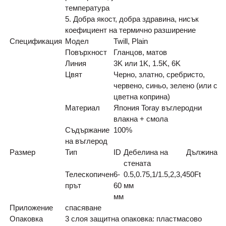
температура
5. Добра якост, добра здравина, нисък
коефициент на термично разширение
Спецификация
Модел
Twill, Plain
Повърхност
Гланцов, матов
Линия
3K или 1K, 1.5K, 6K
Цвят
Черно, златно, сребристо,
червено, синьо, зелено (или с
цветна коприна)
Материал
Япония Toray въглеродни
влакна + смола
Съдържание
100%
на въглерод
Размер
Тип
ID
Дебелина на
Дължина
стената
Телескопичен
6-
0.5,0.75,1/1.5,2,3,4
50
Ft
прът
60
мм
мм
Приложение
спасяване
Опаковка
3 слоя защитна опаковка: пластмасово