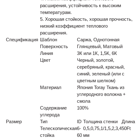
расширения, устойчивость к высоким
температурам.
5. Хорошая стойкость, хорошая прочность,
низкий коэффициент теплового
расширения.
Спецификация
Шаблон
Саржа, Однотонная
Поверхность
Глянцевый, Матовый
Линия
3К или 1К, 1,5К, 6К
Цвет
Черный, золотой,
серебряный, красный,
синий, зеленый (или с
цветным шелком)
Материал
Япония Toray Ткань из
углеродного волокна +
смола
Содержание
100%
углерода
Размер
Тип
ID
Толщина стенки
Длина
Телескопическая
6-
0,5,0,75,1/1,5,2,3,4
50
Ft
стойка
60
мм