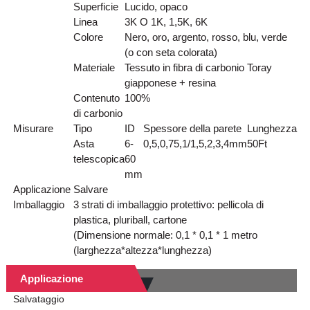
Superficie
Lucido, opaco
Linea
3K O 1K, 1,5K, 6K
Colore
Nero, oro, argento, rosso, blu, verde
(o con seta colorata)
Materiale
Tessuto in fibra di carbonio Toray
giapponese + resina
Contenuto
100%
di carbonio
Misurare
Tipo
ID
Spessore della parete
Lunghezza
Asta
6-
0,5,0,75,1/1,5,2,3,4mm
50
Ft
telescopica
60
mm
Applicazione
Salvare
Imballaggio
3 strati di imballaggio protettivo: pellicola di
plastica, pluriball, cartone
(Dimensione normale: 0,1 * 0,1 * 1 metro
(larghezza*altezza*lunghezza)
Applicazione
Salvataggio