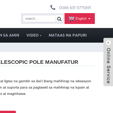
0086-631-5775891
English
 SA AMIN
VIDEO
MATAAS NA PAPURI
TELESCOPIC POLE MANUFATUR
 ligtas na gamitin sa iba't ibang mahihirap na sitwasyon.
n at suporta para sa pagtawid sa mahihirap na lupain at
tas at maginhawa.