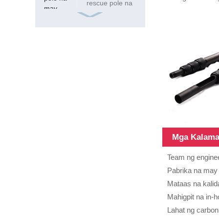
rescue pole na
may locking
Telescopic ...
ISO9001 Frp
Square 15ft
20mm Glass
18FT
Fiber Tube
teleskopiko
fiberglass
composite
tubes
Mga Kalam
12m Heavy
Duty Fiberglass
Team ng enginee
Telescopic Pole
Pabrika na may
Mataas na kalid
Mahigpit na in-h
Lahat ng carbon