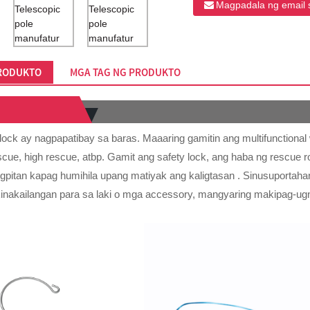
Magpadala ng email 
PRODUKTO
MGA TAG NG PRODUKTO
lock ay nagpapatibay sa baras. Maaaring gamitin ang multifunctional
scue, high rescue, atbp. Gamit ang safety lock, ang haba ng rescue ro
gpitan kapag humihila upang matiyak ang kaligtasan . Sinusuporta
kinakailangan para sa laki o mga accessory, mangyaring makipag-ug