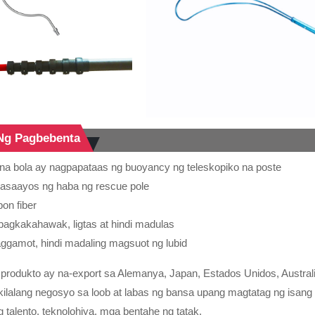
Ng Pagbebenta
na bola ay nagpapataas ng buoyancy ng teleskopiko na poste
sasaayos ng haba ng rescue pole
on fiber
agkakahawak, ligtas at hindi madulas
paggamot, hindi madaling magsuot ng lubid
rodukto ay na-export sa Alemanya, Japan, Estados Unidos, Austral
lalang negosyo sa loob at labas ng bansa upang magtatag ng isang 
 talento, teknolohiya, mga bentahe ng tatak.