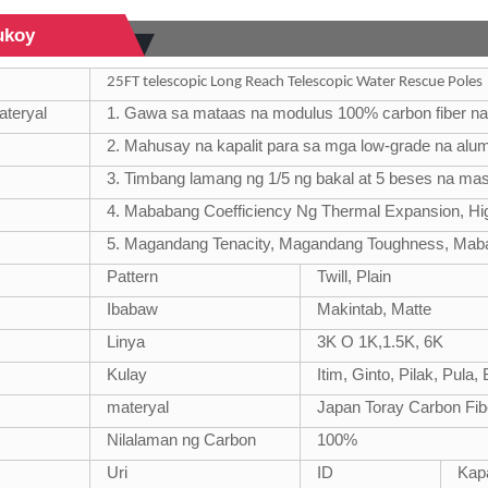
ukoy
25FT telescopic Long Reach Telescopic Water Rescue Poles
teryal
1. Gawa sa mataas na modulus 100% carbon fiber na
2. Mahusay na kapalit para sa mga low-grade na alu
3. Timbang lamang ng 1/5 ng bakal at 5 beses na ma
4. Mababang Coefficiency Ng Thermal Expansion, Hi
5. Magandang Tenacity, Magandang Toughness, Maba
Pattern
Twill, Plain
Ibabaw
Makintab, Matte
Linya
3K O 1K,1.5K, 6K
Kulay
Itim, Ginto, Pilak, Pula
materyal
Japan Toray Carbon Fib
Nilalaman ng Carbon
100%
Uri
ID
Kap