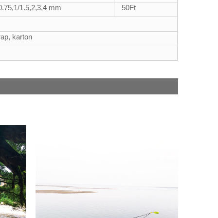
0.75,1/1.5,2,3,4 mm
50
Ft
rap, karton