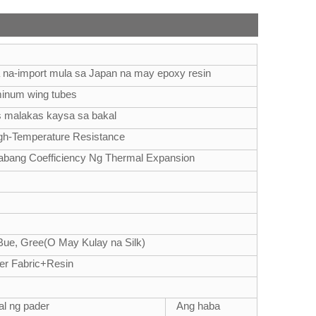
 na-import mula sa Japan na may epoxy resin
minum wing tubes
s malakas kaysa sa bakal
gh-Temperature Resistance
bang Coefficiency Ng Thermal Expansion
, Bue, Gree(O May Kulay na Silk)
er Fabric+Resin
al ng pader
Ang haba