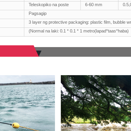
Teleskopiko na poste
6-60 mm
0.5,
Pagsagip
3 layer ng protective packaging: plastic film, bubble w
(Normal na laki: 0.1 * 0.1 * 1 metro(lapad*taas*haba)