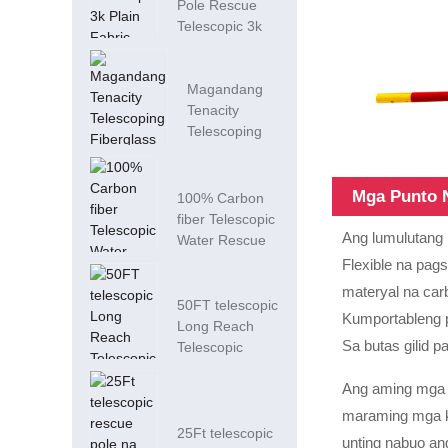
Pole Rescue
Telescopic 3k
Plain Fabric
Carbon Pool T...
Magandang
Tenacity
Telescoping
Fiberglass
Poles Para sa
Mga Punto 
Tubig...
100% Carbon
fiber Telescopic
Ang lumulutang 
Water Rescue
Poles
Flexible na pag
materyal na carb
50FT telescopic
Kumportableng p
Long Reach
Sa butas gilid 
Telescopic
Water Rescue
Ang aming mga p
P...
maraming mga ki
25Ft telescopic
unting nabuo ang