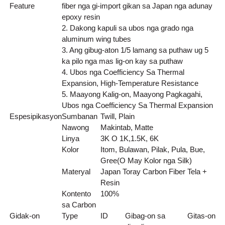
Feature
fiber nga gi-import gikan sa Japan nga adunay
epoxy resin
2. Dakong kapuli sa ubos nga grado nga
aluminum wing tubes
3. Ang gibug-aton 1/5 lamang sa puthaw ug 5
ka pilo nga mas lig-on kay sa puthaw
4. Ubos nga Coefficiency Sa Thermal
Expansion, High-Temperature Resistance
5. Maayong Kalig-on, Maayong Pagkagahi,
Ubos nga Coefficiency Sa Thermal Expansion
Espesipikasyon
Sumbanan
Twill, Plain
Nawong
Makintab, Matte
Linya
3K O 1K,1.5K, 6K
Kolor
Itom, Bulawan, Pilak, Pula, Bue,
Gree(O May Kolor nga Silk)
Materyal
Japan Toray Carbon Fiber Tela +
Resin
Kontento
100%
sa Carbon
Gidak-on
Type
ID
Gibag-on sa
Gitas-on