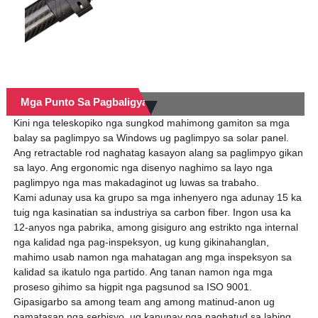
Mga Punto Sa Pagbaligya
Kini nga teleskopiko nga sungkod mahimong gamiton sa mga
balay sa paglimpyo sa Windows ug paglimpyo sa solar panel.
Ang retractable rod naghatag kasayon ​​alang sa paglimpyo gikan
sa layo. Ang ergonomic nga disenyo naghimo sa layo nga
paglimpyo nga mas makadaginot ug luwas sa trabaho.
Kami adunay usa ka grupo sa mga inhenyero nga adunay 15 ka
tuig nga kasinatian sa industriya sa carbon fiber. Ingon usa ka
12-anyos nga pabrika, among gisiguro ang estrikto nga internal
nga kalidad nga pag-inspeksyon, ug kung gikinahanglan,
mahimo usab namon nga mahatagan ang mga inspeksyon sa
kalidad sa ikatulo nga partido. Ang tanan namon nga mga
proseso gihimo sa higpit nga pagsunod sa ISO 9001.
Gipasigarbo sa among team ang among matinud-anon ug
pamatasan nga serbisyo, ug kanunay nga naghatud sa labing