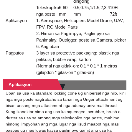
dingding
Teleskopiko
6-60
0.5,0.75,1/1.5,2,3,4
10Ft-
nga poste
mm
mm
72ft
Aplikasyon
1. Aerospace, Helicopters Model Drone, UAV,
FPV, RC Model Parts
2. Himan sa Paglimpyo, Paglimpyo sa
Panimalay, Outrigger, poste sa Camera, picker
6. Ang uban
Pagputos
3 layer sa protective packaging: plastik nga
pelikula, bubble wrap, karton
(Normal nga gidak-on: 0.1 * 0.1 * 1 metros
(gilapdon * gitas-on * gitas-on)
Aplikasyon
Uban sa usa ka standard locking cone ug unibersal nga hilo, kini
nga mga poste nagtrabaho sa tanan nga Unger attachment ug
bisan unsang mga attachment nga adunay universal thread.
Kung ikonektar nimo ang usa ka squeegee, scrubber, brush o
duster sa usa sa among mga teleskopiko nga poste, mahimo
nimong limpyohan ang mga lugar nga lisud maabot nga mas
paspas ug mas luwas kaysa paglimpyo gamit ang usa ka