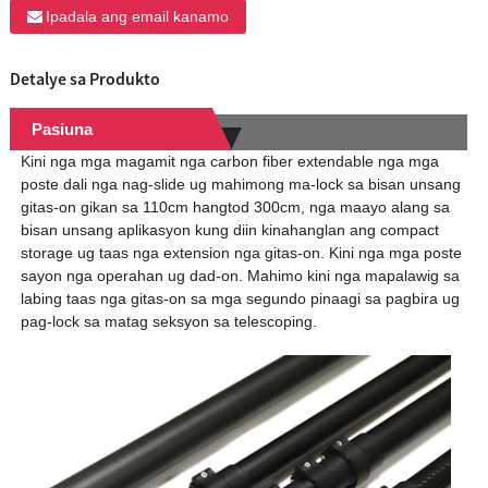
Ipadala ang email kanamo
Detalye sa Produkto
Pasiuna
Kini nga mga magamit nga carbon fiber extendable nga mga
poste dali nga nag-slide ug mahimong ma-lock sa bisan unsang
gitas-on gikan sa 110cm hangtod 300cm, nga maayo alang sa
bisan unsang aplikasyon kung diin kinahanglan ang compact
storage ug taas nga extension nga gitas-on. Kini nga mga poste
sayon ​​nga operahan ug dad-on. Mahimo kini nga mapalawig sa
labing taas nga gitas-on sa mga segundo pinaagi sa pagbira ug
pag-lock sa matag seksyon sa telescoping.