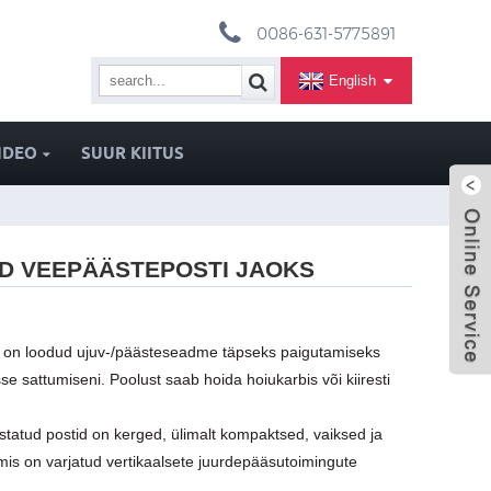
0086-631-5775891
English
IDEO
SUUR KIITUS
D VEEPÄÄSTEPOSTI JAOKS
 on loodud ujuv-/päästeseadme täpseks paigutamiseks
se sattumiseni. Poolust saab hoida hoiukarbis või kiiresti
statud postid on kerged, ülimalt kompaktsed, vaiksed ja
mis on varjatud vertikaalsete juurdepääsutoimingute