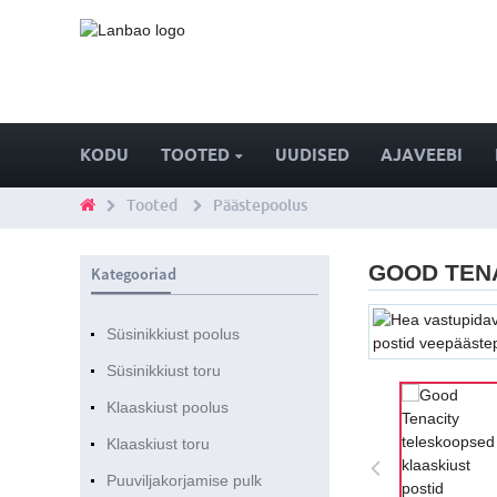
KODU
TOOTED
UUDISED
AJAVEEBI
Tooted
Päästepoolus
GOOD TEN
Kategooriad
Süsinikkiust poolus
Süsinikkiust toru
Klaaskiust poolus
Klaaskiust toru
Puuviljakorjamise pulk