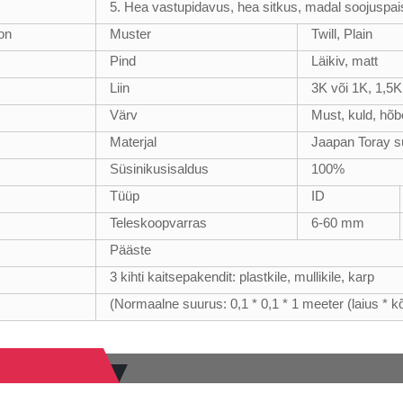
5. Hea vastupidavus, hea sitkus, madal soojuspa
oon
Muster
Twill, Plain
Pind
Läikiv, matt
Liin
3K või 1K, 1,5K
Värv
Must, kuld, hõbe
Materjal
Jaapan Toray s
Süsinikusisaldus
100%
Tüüp
ID
Teleskoopvarras
6-60 mm
Pääste
3 kihti kaitsepakendit: plastkile, mullikile, karp
(Normaalne suurus: 0,1 * 0,1 * 1 meeter (laius * k