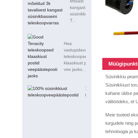
lihtsast
kangast
süsinikbassein
T...
Hea
vastupidavusega
teleskoopsed
klaaskiust postid
Müügipunkt
vee jaoks...
Süsinikkiu peami
Süsinikkiust to
100% süsinikkiust
kahane üldse pa
teleskoopveepäästepostid
välitöödeks, et 
Meie tooteid ek
turgudele ning p
tehnoloogia ja k