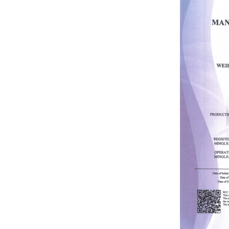
Hübriidmaterjalidest
teleskoopvarras
3k 12k pinnaga
süsinikkiust
teleskoopvarras