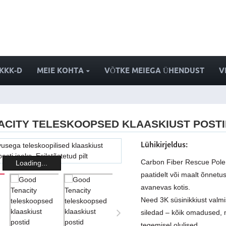
KKK-D
MEIE KOHTA
VÕTKE MEIEGA ÜHENDUST
V
ACITY TELESKOOPSED KLAASKIUST POSTI
Lühikirjeldus:
Carbon Fiber Rescue Pole
Loading...
paatidelt või maalt õnnetus
avanevas kotis.
Need 3K süsinikkiust valmi
siledad – kõik omadused, 
tegemisel olulised.