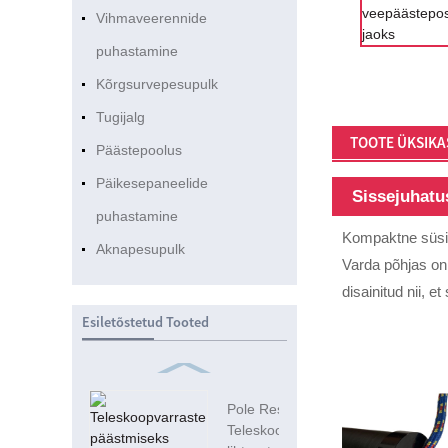
Vihmaveerennide
puhastamine
Kõrgsurvepesupulk
Tugijalg
TOOTE ÜKSIKA
Päästepoolus
Päikesepaneelide
Sissejuhatu
puhastamine
Kompaktne süsin
Aknapesupulk
Varda põhjas on
disainitud nii, et
Esiletõstetud Tooted
Pole Rescue
Teleskoop 3k