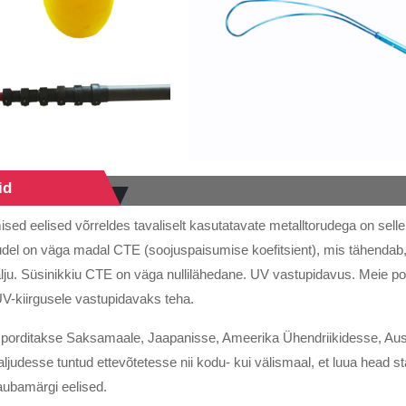
id
sed eelised võrreldes tavaliselt kasutatavate metalltorudega on selle 
rudel on väga madal CTE (soojuspaisumise koefitsient), mis tähendab,
lju. Süsinikkiu CTE on väga nullilähedane. UV vastupidavus. Meie p
UV-kiirgusele vastupidavaks teha.
sporditakse Saksamaale, Jaapanisse, Ameerika Ühendriikidesse, Aust
aljudesse tuntud ettevõtetesse nii kodu- kui välismaal, et luua head st
aubamärgi eelised.