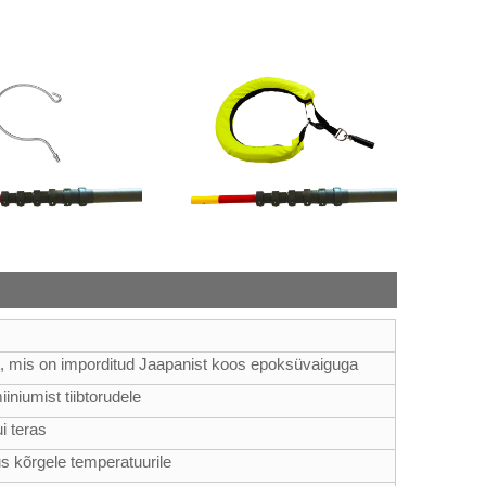
t, mis on imporditud Jaapanist koos epoksüvaiguga
niumist tiibtorudele
i teras
s kõrgele temperatuurile