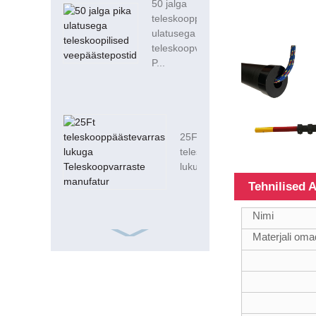
50 jalga
teleskooppika
ulatusega
teleskoopveepääste
P...
25Ft
teleskooppäästevarras
lukuga Teleskoop ...
Tehnilised
Nimi
Materjali om
ISO9001 Frp
Square 15 jalga
20 mm
klaaskiust toru