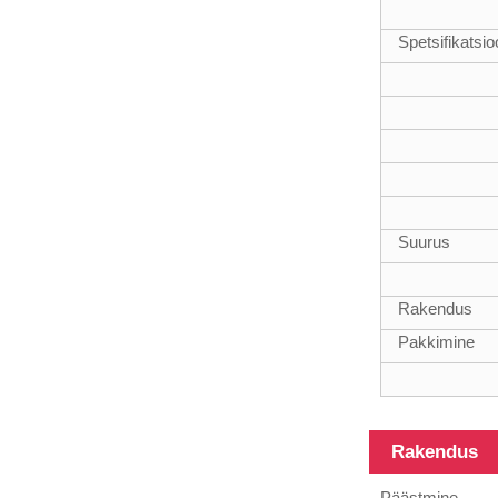
Spetsifikatsi
18FT
teleskoopsed
klaaskiust
komposiittorud
Suurus
12 m
raskeveokite
klaaskiust
Rakendus
teleskoopvarras
Pakkimine
Rakendus
Erineva
pinnaga
Päästmine