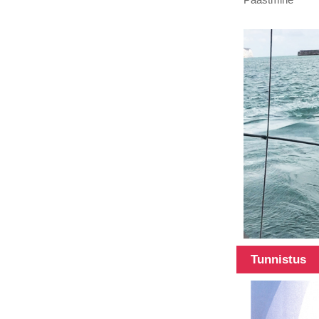
süsinikkiust
torud, 3K, 6K,
12K, a...
Erineva
pikkusega
süsinikkiust
toru, pikkus
võib...
100% süsinikkiust
teleskoopposti
multifunktsionaalne
post
Tunnistus
45Ft