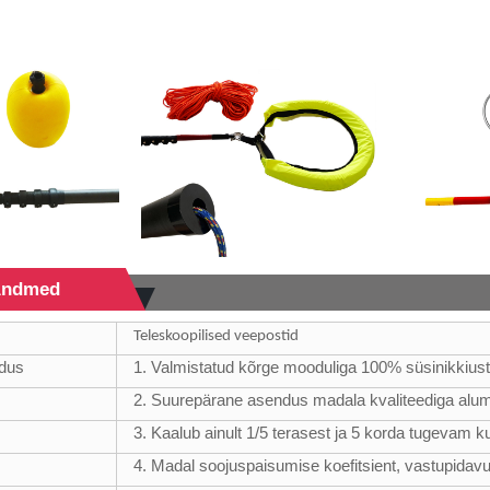
 Andmed
Teleskoopilised veepostid
adus
1. Valmistatud kõrge mooduliga 100% süsinikkius
2. Suurepärane asendus madala kvaliteediga alumii
3. Kaalub ainult 1/5 terasest ja 5 korda tugevam ku
4. Madal soojuspaisumise koefitsient, vastupidavu