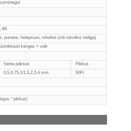
isumistegur
, 6K
, punane, helepruun, roheline (või värvilise siidiga)
üsinikkiust kangas + vaik
Seina paksus
Pikkus
0,5,0,75,1/1,5,2,3,4 mm
50
Ft
õrgus * pikkus)