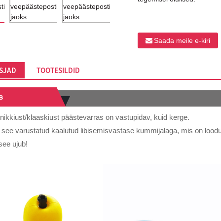
Saada meile e-kiri
SJAD
TOOTESILDID
s
ikkiust/klaaskiust päästevarras on vastupidav, kuid kerge.
 see varustatud kaalutud libisemisvastase kummijalaga, mis on loo
 see ujub!