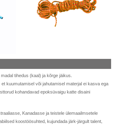
madal tihedus (kaal) ja kõrge jäikus.
 et kuumutamisel või jahutamisel materjal ei kasva ega
osttorud kohandavad epoksüvaigu katte disaini
raaliasse, Kanadasse ja teistele ülemaailmsetele
abiilsed koostöösuhted, kujundada järk-järgult talent,