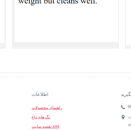
گیرید
اطلاعات
0
راهنمای محصولات
،
تگ های داغ
ن
نقشه سایت.xml