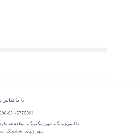
با ما تماس ب
086-631-5775891
داکسی‌ژوانگ، شهر یانگ‌تینگ، منطقه هوانکوی
شهر ویهای، شاندونگ، چی