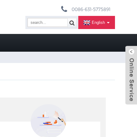
0086-631-5775891
English