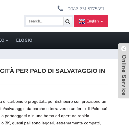
0086-631-5775891
English
EO
ELOGIO
ACITÀ PER PALO DI SALVATAGGIO IN
bra di carbonio è progettata per distribuire con precisione un
to/salvataggio da barche o terra verso un ferito. Il Polo può
ola portaoggetti o in una borsa ad apertura rapida.
onio 3K, questi pali sono leggeri, estremamente compatti,