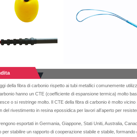
ndita
aggi della fibra di carbonio rispetto ai tubi metallici comunemente utiliz
di carbonio hanno un CTE (coefficiente di espansione termica) molto bass
sce o si restringe molto. Il CTE della fibra di carbonio è molto vicino a
n del rivestimento in resina epossidica per lavori all'aperto per resiste
i vengono esportati in Germania, Giappone, Stati Uniti, Australia, Canad
ero per stabilire un rapporto di cooperazione stabile e stabile, formand