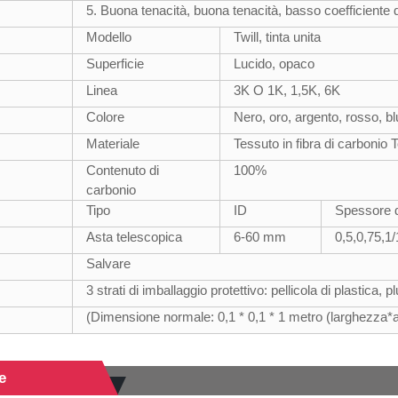
5. Buona tenacità, buona tenacità, basso coefficiente d
Modello
Twill, tinta unita
Superficie
Lucido, opaco
Linea
3K O 1K, 1,5K, 6K
Colore
Nero, oro, argento, rosso, bl
Materiale
Tessuto in fibra di carbonio
Contenuto di
100%
carbonio
Tipo
ID
Spessore d
Asta telescopica
6-60 mm
0,5,0,75,1
Salvare
3 strati di imballaggio protettivo: pellicola di plastica, p
(Dimensione normale: 0,1 * 0,1 * 1 metro (larghezza*
e