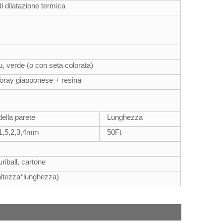
i dilatazione termica
u, verde (o con seta colorata)
 Toray giapponese + resina
ella parete
Lunghezza
/1,5,2,3,4mm
50
Ft
luriball, cartone
altezza*lunghezza)