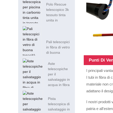
Polo Rescue
telescopico 3k
tessuto tinta
unita in
carbonio...
Pali telescopici
in fibra di vetro
di buona
tenacità per...
Punti Di Ve
Aste
telescopiche
I principali vant
per il
I tubi in fibra 
salvataggio in
materiale non cre
acqua in fibra
di carbonio al
adattano il desig
100%.
Pista
I nostri prodott
telescopica di
patria e all'est
salvataggio in