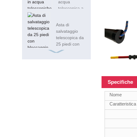
acqua
telescopica a
lunga portata
da 50FT ...
Asta di
salvataggio
telescopica da
25 piedi con
bloccaggio
Telescopico ...
Tubo in fibra di
vetro quadrato
ISO9001 Frp da
Specifiche
15 piedi 20 mm
Nome
Tubi compositi
Caratteristica
telescopici in
fibra di vetro da
18FT
Asta