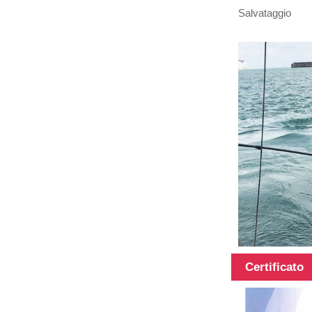
carbonio
Salvataggio
Asta
telescopica in
materiali ibridi
da 45 piedi
Asta
telescopica in
fibra di
carbonio con
superficie 3k
12k
Certificato