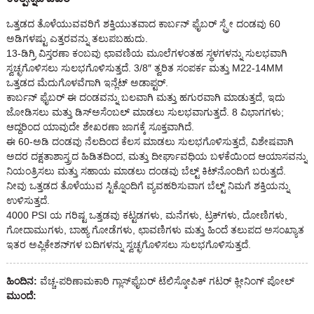
ಒತ್ತಡದ ತೊಳೆಯುವವರಿಗೆ ಶಕ್ತಿಯುತವಾದ ಕಾರ್ಬನ್ ಫೈಬರ್ ಸ್ಪ್ರೇ ದಂಡವು 60
ಅಡಿಗಳಷ್ಟು ಎತ್ತರವನ್ನು ತಲುಪಬಹುದು.
13-ಡಿಗ್ರಿ ವಿಸ್ತರಣಾ ಕಂಬವು ಛಾವಣಿಯ ಮೂಲೆಗಳಂತಹ ಸ್ಥಳಗಳನ್ನು ಸುಲಭವಾಗಿ
ಸ್ವಚ್ಛಗೊಳಿಸಲು ಸುಲಭಗೊಳಿಸುತ್ತದೆ. 3/8″ ತ್ವರಿತ ಸಂಪರ್ಕ ಮತ್ತು M22-14MM
ಒತ್ತಡದ ಮೆದುಗೊಳವೆಗಾಗಿ ಇನ್ಲೆಟ್ ಅಡಾಪ್ಟರ್.
ಕಾರ್ಬನ್ ಫೈಬರ್ ಈ ದಂಡವನ್ನು ಬಲವಾಗಿ ಮತ್ತು ಹಗುರವಾಗಿ ಮಾಡುತ್ತದೆ, ಇದು
ಜೋಡಿಸಲು ಮತ್ತು ಡಿಸ್ಅಸೆಂಬಲ್ ಮಾಡಲು ಸುಲಭವಾಗುತ್ತದೆ. 8 ವಿಭಾಗಗಳು;
ಆದ್ದರಿಂದ ಯಾವುದೇ ಶೇಖರಣಾ ಜಾಗಕ್ಕೆ ಸೂಕ್ತವಾಗಿದೆ.
ಈ 60-ಅಡಿ ದಂಡವು ನೆಲದಿಂದ ಕೆಲಸ ಮಾಡಲು ಸುಲಭಗೊಳಿಸುತ್ತದೆ, ವಿಶೇಷವಾಗಿ
ಅದರ ದಕ್ಷತಾಶಾಸ್ತ್ರದ ಹಿಡಿತದಿಂದ, ಮತ್ತು ದೀರ್ಘಾವಧಿಯ ಬಳಕೆಯಿಂದ ಆಯಾಸವನ್ನು
ನಿಯಂತ್ರಿಸಲು ಮತ್ತು ಸಹಾಯ ಮಾಡಲು ದಂಡವು ಬೆಲ್ಟ್ ಕಿಟ್‌ನೊಂದಿಗೆ ಬರುತ್ತದೆ.
ನೀವು ಒತ್ತಡದ ತೊಳೆಯುವ ಸ್ಟಿಕ್ನೊಂದಿಗೆ ವ್ಯವಹರಿಸುವಾಗ ಬೆಲ್ಟ್ ನಿಮಗೆ ಶಕ್ತಿಯನ್ನು
ಉಳಿಸುತ್ತದೆ.
4000 PSI ಯ ಗರಿಷ್ಟ ಒತ್ತಡವು ಕಟ್ಟಡಗಳು, ಮನೆಗಳು, ಟ್ರಕ್‌ಗಳು, ದೋಣಿಗಳು,
ಗೋದಾಮುಗಳು, ಬಾಹ್ಯ ಗೋಡೆಗಳು, ಛಾವಣಿಗಳು ಮತ್ತು ಹಿಂದೆ ತಲುಪದ ಅಸಂಖ್ಯಾತ
ಇತರ ಅಪ್ಲಿಕೇಶನ್‌ಗಳ ಬದಿಗಳನ್ನು ಸ್ವಚ್ಛಗೊಳಿಸಲು ಸುಲಭಗೊಳಿಸುತ್ತದೆ.
ಹಿಂದಿನ:
ವೆಚ್ಚ-ಪರಿಣಾಮಕಾರಿ ಗ್ಲಾಸ್‌ಫೈಬರ್ ಟೆಲಿಸ್ಕೋಪಿಕ್ ಗಟರ್ ಕ್ಲೀನಿಂಗ್ ಪೋಲ್
ಮುಂದೆ: