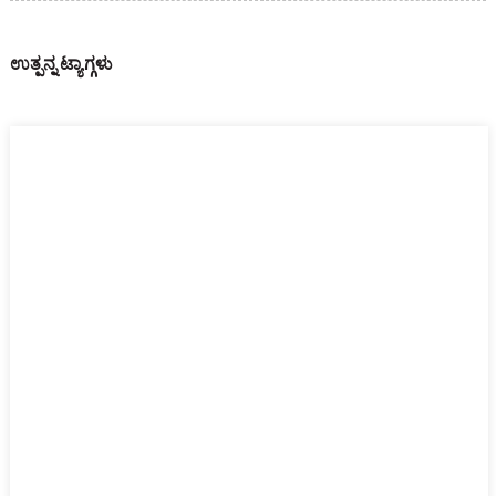
ಉತ್ಪನ್ನ ಟ್ಯಾಗ್ಗಳು