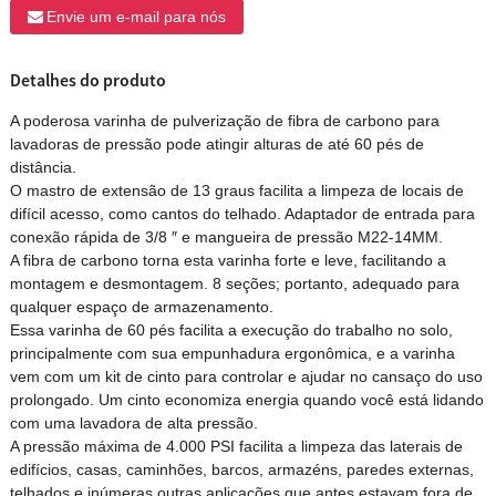
Envie um e-mail para nós
Detalhes do produto
A poderosa varinha de pulverização de fibra de carbono para
lavadoras de pressão pode atingir alturas de até 60 pés de
distância.
O mastro de extensão de 13 graus facilita a limpeza de locais de
difícil acesso, como cantos do telhado. Adaptador de entrada para
conexão rápida de 3/8 ″ e mangueira de pressão M22-14MM.
A fibra de carbono torna esta varinha forte e leve, facilitando a
montagem e desmontagem. 8 seções; portanto, adequado para
qualquer espaço de armazenamento.
Essa varinha de 60 pés facilita a execução do trabalho no solo,
principalmente com sua empunhadura ergonômica, e a varinha
vem com um kit de cinto para controlar e ajudar no cansaço do uso
prolongado. Um cinto economiza energia quando você está lidando
com uma lavadora de alta pressão.
A pressão máxima de 4.000 PSI facilita a limpeza das laterais de
edifícios, casas, caminhões, barcos, armazéns, paredes externas,
telhados e inúmeras outras aplicações que antes estavam fora de