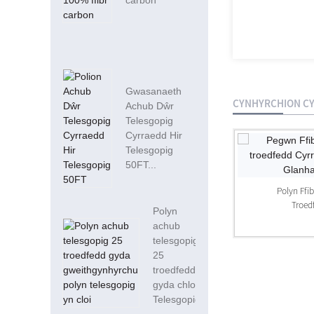
carbon
Gwasanaeth
CYNHYRCHION CY
Achub Dŵr
Telesgopig
Cyrraedd Hir
Telesgopig
50FT...
Polyn Telesgopig Gwydr Ffibr Dyletswydd
Trwm 12m Ar Gyfer H...
Polyn Ffi
Troedf
Polyn
achub
telesgopig
25
troedfedd
gyda chlo
Telesgopig