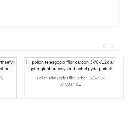
fyll
Polion Telesgopio Ffibr Carbon 3k/6k/12k
P
Ar Gyfer Hi...