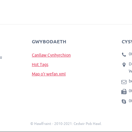
GWYBODAETH
CYS
0
Canllaw Cynhyrchion
hu
D
Hot Tags
W
Map o'r wefan.xml
b
0
0
© Hawlfraint - 2010-2021: Cedwir Pob Hawl.