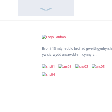
...
Sgwâr Frp
ISO9001 15
troedfedd 20mm
Tiwb Ffibr Gwydr
Bron i 15 mlynedd o brofiad gweithgynhyrc
yw sicrwydd ansawdd ein cynnyrch.
Tiwbiau
cyfansawdd
gwydr ffibr
telesgopig
18FT
Polyn