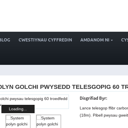
BLOG
CWESTIYNAU CYFFREDIN
AMDANOM NI
CY
OLYN GOLCHI PWYSEDD TELESGOPIG 60 
Disgrifiad Byr:
Lance telesgop ffibr carbo
Loading...
(18m). Pibell pwysau gweit