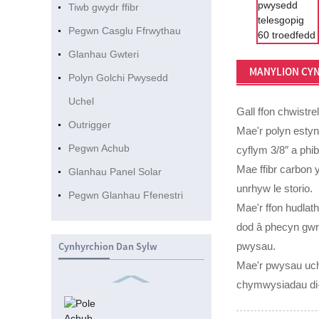
Tiwb gwydr ffibr
Pegwn Casglu Ffrwythau
Glanhau Gwteri
MANYLION CY
Polyn Golchi Pwysedd
Uchel
Gall ffon chwistr
Outrigger
Mae'r polyn estyn
Pegwn Achub
cyflym 3/8″ a ph
Mae ffibr carbon 
Glanhau Panel Solar
unrhyw le storio.
Pegwn Glanhau Ffenestri
Mae'r ffon hudlat
dod â phecyn gwreg
pwysau.
Cynhyrchion Dan Sylw
Mae'r pwysau ucha
chymwysiadau di-ri