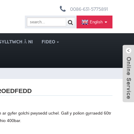
0086-631-5775891
English
SYLLTWCH Â NI
FIDEO
TROEDFEDD
n ar gyfer golchi pwysedd uchel. Gall y polion gyrraedd 60tr
hio 400bar.