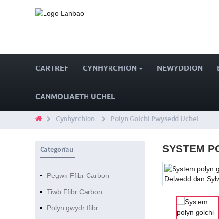
CARTREF
CYNHYRCHION
NEWYDDION
CANMOLIAETH UCHEL
Cynhyrchion
Polyn Golchi Pwysedd Uchel
SYSTEM P
Categorïau
Pegwn Ffibr Carbon
Tiwb Ffibr Carbon
Polyn gwydr ffibr