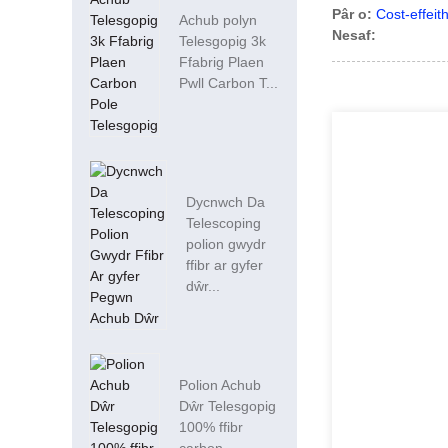
Pâr o:
Cost-effeit
Achub polyn
Nesaf:
Telesgopig 3k
Ffabrig Plaen
Pwll Carbon T...
Dycnwch Da
Telescoping
polion gwydr
ffibr ar gyfer
dŵr...
Polion Achub
Dŵr Telesgopig
100% ffibr