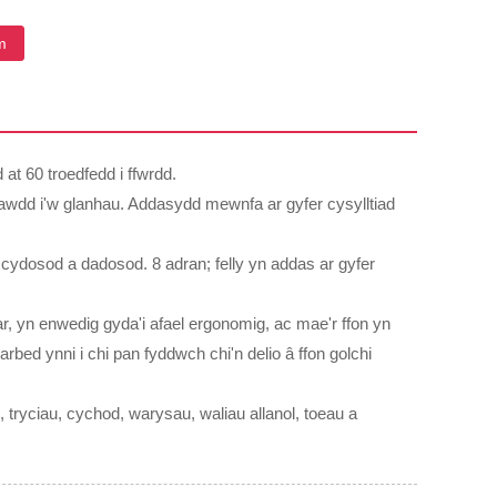
m
at 60 troedfedd i ffwrdd.
hawdd i'w glanhau. Addasydd mewnfa ar gyfer cysylltiad
 cydosod a dadosod. 8 adran; felly yn addas ar gyfer
r, yn enwedig gyda'i afael ergonomig, ac mae'r ffon yn
rbed ynni i chi pan fyddwch chi'n delio â ffon golchi
tryciau, cychod, warysau, waliau allanol, toeau a