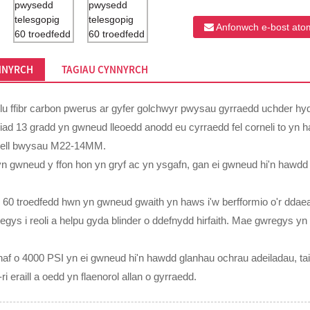
Anfonwch e-bost ato
NNYRCH
TAGIAU CYNNYRCH
ellu ffibr carbon pwerus ar gyfer golchwyr pwysau gyrraedd uchder hyd 
iad 13 gradd yn gwneud lleoedd anodd eu cyrraedd fel corneli to yn 
ibell bwysau M22-14MM.
yn gwneud y ffon hon yn gryf ac yn ysgafn, gan ei gwneud hi'n hawdd
h 60 troedfedd hwn yn gwneud gwaith yn haws i'w berfformio o'r ddaea
ys i reoli a helpu gyda blinder o ddefnydd hirfaith. Mae gwregys yn a
f o 4000 PSI yn ei gwneud hi'n hawdd glanhau ochrau adeiladau, tai, 
 eraill a oedd yn flaenorol allan o gyrraedd.