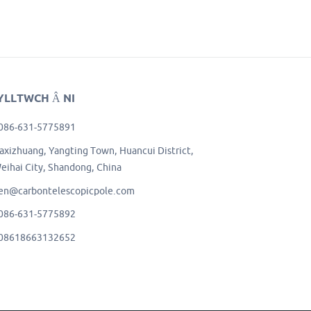
YLLTWCH Â NI
086-631-5775891
axizhuang, Yangting Town, Huancui District,
eihai City, Shandong, China
en@carbontelescopicpole.com
086-631-5775892
08618663132652