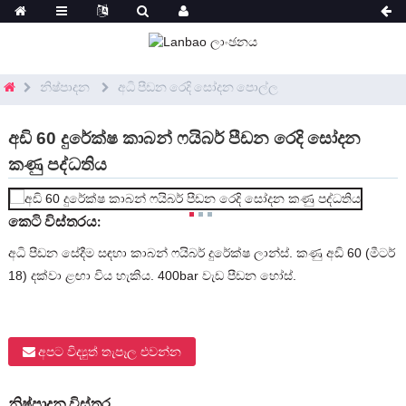
නිෂ්පාදන
අධි පීඩන රෙදි සෝදන පොල්ල
අඩි 60 දුරේක්ෂ කාබන් ෆයිබර් පීඩන රෙදි සෝදන
කණු පද්ධතිය
කෙටි විස්තරය:
අධි පීඩන සේදීම සඳහා කාබන් ෆයිබර් දුරේක්ෂ ලාන්ස්. කණු අඩි 60 (මීටර්
18) දක්වා ළඟා විය හැකිය. 400bar වැඩ පීඩන හෝස්.
අපට විද්‍යුත් තැපෑල එවන්න
නිෂ්පාදන විස්තර