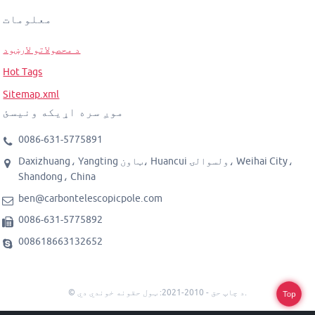
معلومات
د محصولاتو لارښود
Hot Tags
Sitemap.xml
موږ سره اړیکه ونیسئ
0086-631-5775891
Daxizhuang، Yangting ټاون، Huancui ولسوالۍ، Weihai City،
Shandong، China
ben@carbontelescopicpole.com
0086-631-5775892
008618663132652
© د چاپ حق - 2010-2021: ټول حقونه خوندي دي.
Top