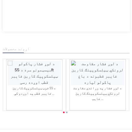
اړوند محصولات
د لوړ فشار په وړاندې مقاومت
د 55 فوټ ټیلسکوپیک کاربن
لرونکي ټیلسکوپینګ کاربن
فایبر قطب په اوږدو کې ...
فایب ...