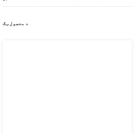
د محصول ټګ