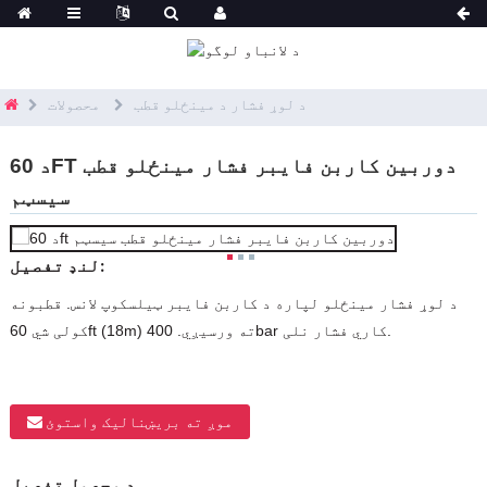
د لوړ فشار د مینځلو قطب
محصولات
د 60FT دوربین کاربن فایبر فشار مینځلو قطب
سیسټم
لنډ تفصیل:
د لوړ فشار مینځلو لپاره د کاربن فایبر ټیلسکوپ لانس. قطبونه
کولی شي 60ft (18m) ته ورسیږي. 400bar کاري فشار نلی.
موږ ته بریښنالیک واستوئ
د محصول تفصیل