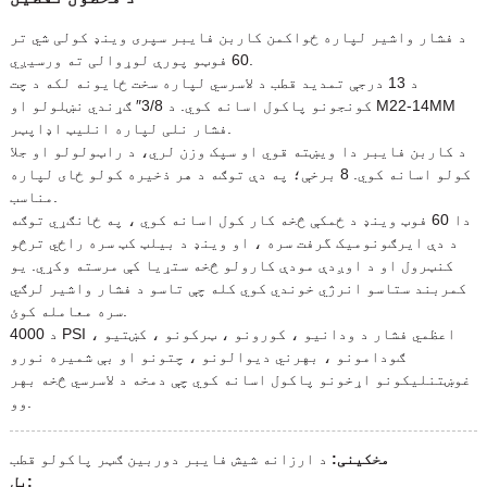
د فشار واشیر لپاره ځواکمن کاربن فایبر سپری وینډ کولی شي تر
60 فوټو پورې لوړوالی ته ورسیږي.
د 13 درجې تمدید قطب د لاسرسي لپاره سخت ځایونه لکه د چت
کونجونو پاکول اسانه کوي. د 3/8″ ګړندي نښلولو او M22-14MM
فشار نلی لپاره انلیټ اډاپټر.
د کاربن فایبر دا ویښته قوي او سپک وزن لري، د راټولولو او جلا
کولو اسانه کوي. 8 برخې؛ په دې توګه د هر ذخیره کولو ځای لپاره
مناسب.
دا 60 فوټ وینډ د ځمکې څخه کار کول اسانه کوي ، په ځانګړي توګه
د دې ایرګونومیک گرفت سره ، او وینډ د بیلټ کټ سره راځي ترڅو
کنټرول او د اوږدې مودې کارولو څخه ستړیا کې مرسته وکړي. یو
کمربند ستاسو انرژي خوندي کوي کله چې تاسو د فشار واشیر لرګي
سره معامله کوئ.
د 4000 PSI اعظمي فشار د ودانیو ، کورونو ، ټرکونو ، کښتیو ،
ګودامونو ، بهرني دیوالونو ، چتونو او بې شمیره نورو
غوښتنلیکونو اړخونو پاکول اسانه کوي چې دمخه د لاسرسي څخه بهر
وو.
مخکینی:
د ارزانه شیش فایبر دوربین ګټر پاکولو قطب
بل: