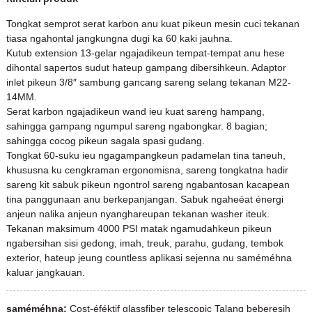
Tongkat semprot serat karbon anu kuat pikeun mesin cuci tekanan
tiasa ngahontal jangkungna dugi ka 60 kaki jauhna.
Kutub extension 13-gelar ngajadikeun tempat-tempat anu hese
dihontal sapertos sudut hateup gampang dibersihkeun. Adaptor
inlet pikeun 3/8″ sambung gancang sareng selang tekanan M22-
14MM.
Serat karbon ngajadikeun wand ieu kuat sareng hampang,
sahingga gampang ngumpul sareng ngabongkar. 8 bagian;
sahingga cocog pikeun sagala spasi gudang.
Tongkat 60-suku ieu ngagampangkeun padamelan tina taneuh,
khususna ku cengkraman ergonomisna, sareng tongkatna hadir
sareng kit sabuk pikeun ngontrol sareng ngabantosan kacapean
tina panggunaan anu berkepanjangan. Sabuk ngaheéat énergi
anjeun nalika anjeun nyanghareupan tekanan washer iteuk.
Tekanan maksimum 4000 PSI matak ngamudahkeun pikeun
ngabersihan sisi gedong, imah, treuk, parahu, gudang, tembok
exterior, hateup jeung countless aplikasi sejenna nu saméméhna
kaluar jangkauan.
saméméhna:
Cost-éféktif glassfiber telescopic Talang beberesih