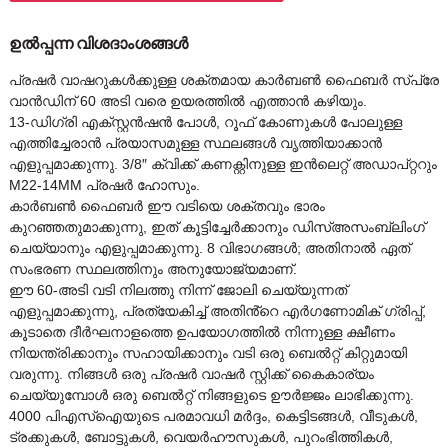
ഉൽപ്പന്ന വിശദാംശങ്ങൾ
പ്രഷർ വാഷറുകൾക്കുള്ള ശക്തമായ കാർബൺ ഫൈബർ സ്പ്രേ
വാൻഡിന് 60 അടി വരെ ഉയരത്തിൽ എത്താൻ കഴിയും.
13-ഡിഗ്രി എക്സ്റ്റൻഷൻ പോൾ, റൂഫ് കോണുകൾ പോലുള്ള
എത്തിച്ചേരാൻ പ്രയാസമുള്ള സ്ഥലങ്ങൾ വൃത്തിയാക്കാൻ
എളുപ്പമാക്കുന്നു. 3/8″ ക്വിക്ക് കണക്റ്റിനുള്ള ഇൻലെറ്റ് അഡാപ്റ്ററും
M22-14MM പ്രഷർ ഹോസും.
കാർബൺ ഫൈബർ ഈ വടിയെ ശക്തവും ഭാരം
കുറഞ്ഞതുമാക്കുന്നു, ഇത് കൂട്ടിച്ചേർക്കാനും ഡിസ്അസംബ്ലിംഗ്
ചെയ്യാനും എളുപ്പമാക്കുന്നു. 8 വിഭാഗങ്ങൾ; അതിനാൽ ഏത്
സംഭരണ ​​സ്ഥലത്തിനും അനുയോജ്യമാണ്.
ഈ 60-അടി വടി നിലത്തു നിന്ന് ജോലി ചെയ്യുന്നത്
എളുപ്പമാക്കുന്നു, പ്രത്യേകിച്ച് അതിൻ്റെ എർഗണോമിക് ഗ്രിപ്പ്,
കൂടാതെ ദീർഘനാളത്തെ ഉപയോഗത്തിൽ നിന്നുള്ള ക്ഷീണം
നിയന്ത്രിക്കാനും സഹായിക്കാനും വടി ഒരു ബെൽറ്റ് കിറ്റുമായി
വരുന്നു. നിങ്ങൾ ഒരു പ്രഷർ വാഷർ സ്റ്റിക്ക് കൈകാര്യം
ചെയ്യുമ്പോൾ ഒരു ബെൽറ്റ് നിങ്ങളുടെ ഊർജ്ജം ലാഭിക്കുന്നു.
4000 പിഎസ്ഐയുടെ പരമാവധി മർദ്ദം, കെട്ടിടങ്ങൾ, വീടുകൾ,
ട്രക്കുകൾ, ബോട്ടുകൾ, വെയർഹൗസുകൾ, പുറംഭിത്തികൾ,