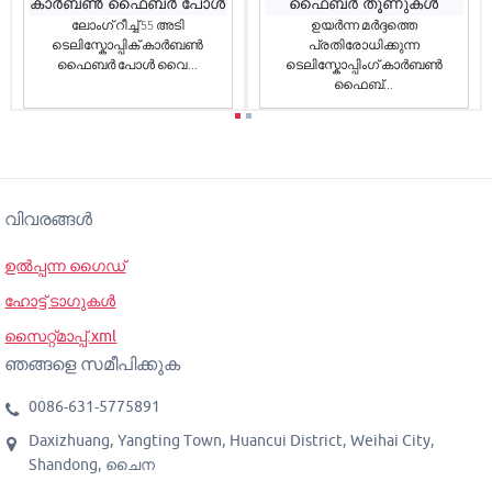
ലോംഗ് റീച്ച് 55 അടി
ഉയർന്ന മർദ്ദത്തെ
ടെലിസ്കോപ്പിക് കാർബൺ
പ്രതിരോധിക്കുന്ന
ഫൈബർ പോൾ വൈ...
ടെലിസ്കോപ്പിംഗ് കാർബൺ
ഫൈബ്...
വിവരങ്ങൾ
ഉൽപ്പന്ന ഗൈഡ്
ഹോട്ട് ടാഗുകൾ
സൈറ്റ്മാപ്പ്.xml
ഞങ്ങളെ സമീപിക്കുക
0086-631-5775891
Daxizhuang, Yangting Town, Huancui District, Weihai City,
Shandong, ചൈന