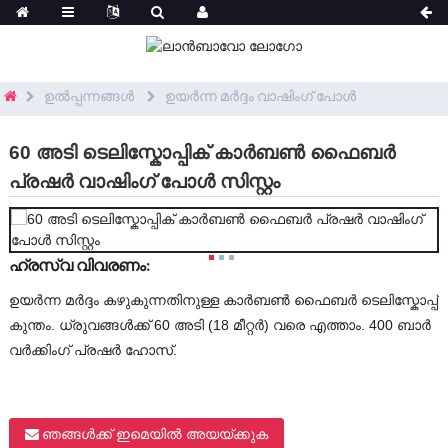
ഉൽപ്പന്നങ്ങൾ
ഉയർന്ന മർദ്ദം വാഷിംഗ് പോൾ
60 അടി ടെലിസ്കോപ്പിക് കാർബൺ ഫൈബർ
പ്രഷർ വാഷിംഗ് പോൾ സിസ്റ്റം
ഹ്രസ്വ വിവരണം:
ഉയർന്ന മർദ്ദം കഴുകുന്നതിനുള്ള കാർബൺ ഫൈബർ ടെലിസ്കോപ്പ്
കുന്തം. ധ്രുവങ്ങൾക്ക് 60 അടി (18 മീറ്റർ) വരെ എത്താം. 400 ബാർ
വർക്കിംഗ് പ്രഷർ ഹോസ്.
ഞങ്ങൾക്ക് ഇമെയിൽ അയയ്ക്കുക