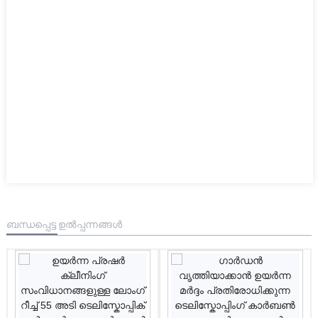
ബന്ധപ്പെട്ട ഉൽപ്പന്നങ്ങൾ